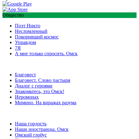
Общество
Поэт Никто
Несломленный
Покоривший космос
Управдом
7Я
А мне только спросить. Омск
Благовест
Благовест. Слово пастыря
Диалог с героями
Знакомьтесь, это Омск!
Иеромонах
Мимино. На виражах разума
Наша гордость
Наши иностранцы. Омск
Омский глобус