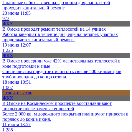
Плановые работы завершат до конца дня, часть сетей
проходит капитальный ремонт.
23 июня 11:05
973
ЖКХ
В Омске проводят ремонт теплосетей на 14 улицах
Работы завершат в течение дня, ещё на четырёх участках
продолжается капитальный ремонт.
19 июня 12:07
1 225
ЖКХ
В Омске проверили уже 42% магистральных теплосетей в
ходе подготовки к зиме
Специалистам предстоит испытать свыше 500 километров
трубопроводов до конца сезона.
18 июня 10:51
1 067
Строительство
ЖКХ
В Омске на Космическом проспекте восстанавливают
покрытие после замены теплосетей
Более 2 000 кв. м дорожного покрытия планируют привести в
порядок до конца июня.
11 июня 18:57
1 285