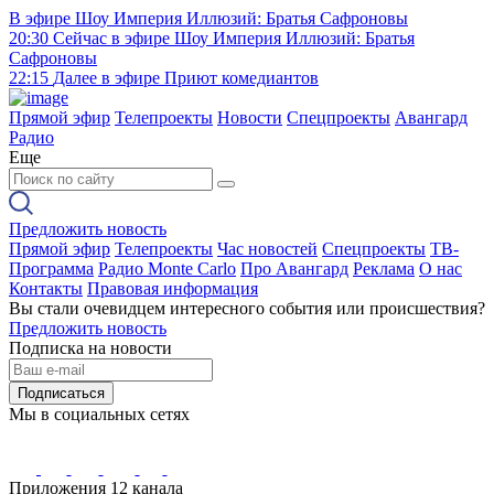
В эфире
Шоу Империя Иллюзий: Братья Сафроновы
20:30
Сейчас в эфире
Шоу Империя Иллюзий: Братья
Сафроновы
22:15
Далее в эфире
Приют комедиантов
Прямой эфир
Телепроекты
Новости
Спецпроекты
Авангард
Радио
Еще
Предложить новость
Прямой эфир
Телепроекты
Час новостей
Спецпроекты
ТВ-
Программа
Радио Monte Carlo
Про Авангард
Реклама
О нас
Контакты
Правовая информация
Вы стали очевидцем интересного события или происшествия?
Предложить новость
Подписка на новости
Подписаться
Мы в социальных сетях
Приложения 12 канала