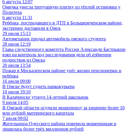
6 августа 12:07
Омичка унесла тротуарную плитку из тёплой остановки у
Политеха
6 августа 11:31
Ребёнка, пострадавшего в ДТП в Большереченском районе,
экстренно доставили в Омск
29 июля 15:13
Автомеханик продал автомобиль омского студента
28 июля 12:19
Глава следственного комитета России Александр Бастрыкин
взял на контроль ход расследования дела об избиении
подростков из Омска
20 июля 13:54
Пожар в Москаленском районе унёс жизни пенсионерки и
ребёнка
16 июля 09:00
В Омске будут судить наркокурьера
10 июля 19:10
В Калачинске утонул 14-летний школьник
9 июля 14:05
В Омской области осудили мошенницу за хищение более 10
млн рублей материнского капитала
7 июля 09:02
Жительница Одесского района поверила мошенникам и
лишилась более трёх миллионов рублей