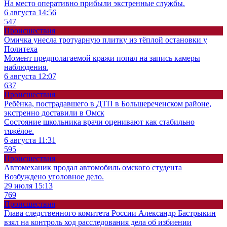
На место оперативно прибыли экстренные службы.
6 августа 14:56
547
Происшествия
Омичка унесла тротуарную плитку из тёплой остановки у
Политеха
Момент предполагаемой кражи попал на запись камеры
наблюдения.
6 августа 12:07
637
Происшествия
Ребёнка, пострадавшего в ДТП в Большереченском районе,
экстренно доставили в Омск
Состояние школьника врачи оценивают как стабильно
тяжёлое.
6 августа 11:31
595
Происшествия
Автомеханик продал автомобиль омского студента
Возбуждено уголовное дело.
29 июля 15:13
769
Происшествия
Глава следственного комитета России Александр Бастрыкин
взял на контроль ход расследования дела об избиении