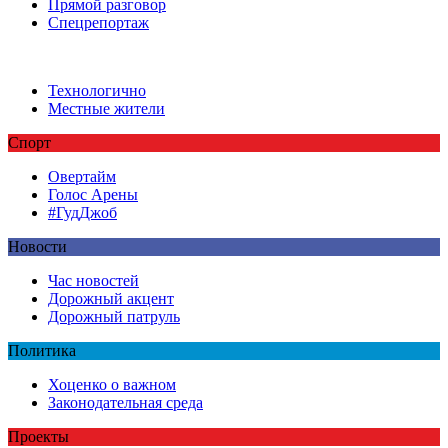
Прямой разговор
Спецрепортаж
Технологично
Местные жители
Спорт
Овертайм
Голос Арены
#ГудДжоб
Новости
Час новостей
Дорожный акцент
Дорожный патруль
Политика
Хоценко о важном
Законодательная среда
Проекты