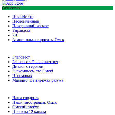
Общество
Поэт Никто
Несломленный
Покоривший космос
Управдом
7Я
А мне только спросить. Омск
Благовест
Благовест. Слово пастыря
Диалог с героями
Знакомьтесь, это Омск!
Иеромонах
Мимино. На виражах разума
Наша гордость
Наши иностранцы. Омск
Омский глобус
Проекты 12 канала