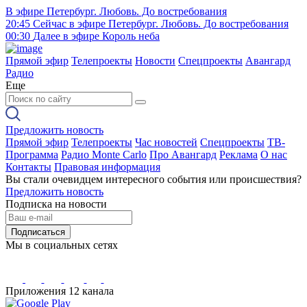
В эфире
Петербург. Любовь. До востребования
20:45
Сейчас в эфире
Петербург. Любовь. До востребования
00:30
Далее в эфире
Король неба
Прямой эфир
Телепроекты
Новости
Спецпроекты
Авангард
Радио
Еще
Предложить новость
Прямой эфир
Телепроекты
Час новостей
Спецпроекты
ТВ-
Программа
Радио Monte Carlo
Про Авангард
Реклама
О нас
Контакты
Правовая информация
Вы стали очевидцем интересного события или происшествия?
Предложить новость
Подписка на новости
Подписаться
Мы в социальных сетях
Приложения 12 канала