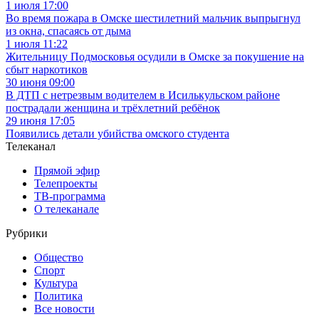
1 июля 17:00
Во время пожара в Омске шестилетний мальчик выпрыгнул
из окна, спасаясь от дыма
1 июля 11:22
Жительницу Подмосковья осудили в Омске за покушение на
сбыт наркотиков
30 июня 09:00
В ДТП с нетрезвым водителем в Исилькульском районе
пострадали женщина и трёхлетний ребёнок
29 июня 17:05
Появились детали убийства омского студента
Телеканал
Прямой эфир
Телепроекты
ТВ-программа
О телеканале
Рубрики
Общество
Спорт
Культура
Политика
Все новости