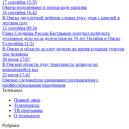
17 сентября 15:35
Омича подозревают в пропаганде нацизма
16 сентября 16:42
В Омске двухлетний ребёнок сломал руку, упав с качелей в
детском саду
15 сентября 09:34
Глава Следкома России Бастрыкин поручил возбудить
уголовное дело из-за долгостроя на 70 лет Октября в Омске
9 сентября 11:31
В Омске и области за одну неделю во время купания утонули
три человека
30 июля 17:07
В Омской области руку тракториста затянуло во
вращающийся вал
25 июля 17:42
Омские следователи принимают поздравления с
профессиональным праздником
Телеканал
Прямой эфир
Телепроекты
ТВ-программа
О телеканале
Рубрики