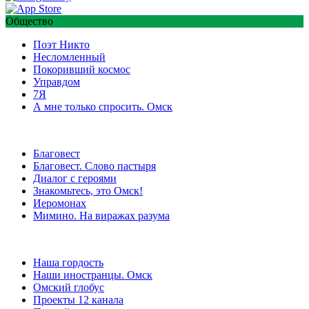
Общество
Поэт Никто
Несломленный
Покоривший космос
Управдом
7Я
А мне только спросить. Омск
Благовест
Благовест. Слово пастыря
Диалог с героями
Знакомьтесь, это Омск!
Иеромонах
Мимино. На виражах разума
Наша гордость
Наши иностранцы. Омск
Омский глобус
Проекты 12 канала