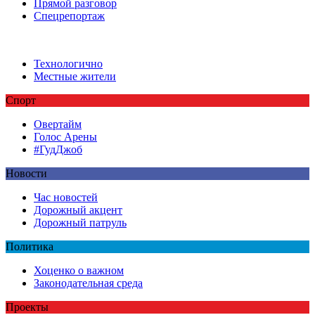
Прямой разговор
Спецрепортаж
Технологично
Местные жители
Спорт
Овертайм
Голос Арены
#ГудДжоб
Новости
Час новостей
Дорожный акцент
Дорожный патруль
Политика
Хоценко о важном
Законодательная среда
Проекты