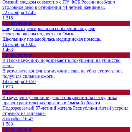
Омский следком совместно с ПУ ФСБ России возбудил
уголовное дело в отношении 44-летней женщины.
22 октября 17:45
1 215
Происшествия
Следком отреагировал на сообщение об ударе
электрошокером подростка в Омске
Школьнику понадобилась медицинская помощь.
16 октября 10:02
1 463
Происшествия
В Омске мужчину подозревают в покушении на убийство
жены
В результате конфликта мужчина едва не убил супругу, она
получила сильные ожоги.
14 октября 10:50
1 673
Происшествия
Возбуждено уголовное дело о покушении на сотрудника
правоохранительных органов в Омской области
Подозреваемый 57-летний житель Республики Алтай устроил
стрельбу на заправке.
8 октября 16:47
1 583
Происшествия