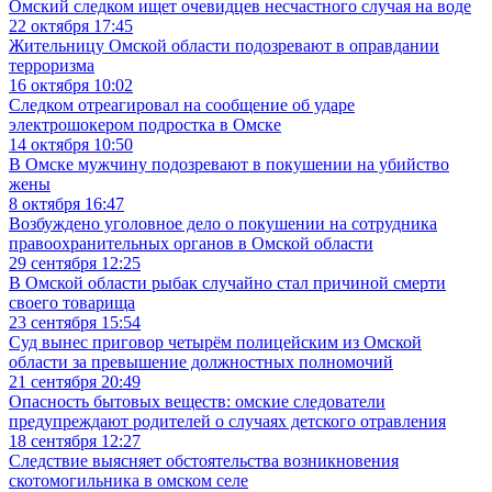
Омский следком ищет очевидцев несчастного случая на воде
22 октября 17:45
Жительницу Омской области подозревают в оправдании
терроризма
16 октября 10:02
Следком отреагировал на сообщение об ударе
электрошокером подростка в Омске
14 октября 10:50
В Омске мужчину подозревают в покушении на убийство
жены
8 октября 16:47
Возбуждено уголовное дело о покушении на сотрудника
правоохранительных органов в Омской области
29 сентября 12:25
В Омской области рыбак случайно стал причиной смерти
своего товарища
23 сентября 15:54
Суд вынес приговор четырём полицейским из Омской
области за превышение должностных полномочий
21 сентября 20:49
Опасность бытовых веществ: омские следователи
предупреждают родителей о случаях детского отравления
18 сентября 12:27
Следствие выясняет обстоятельства возникновения
скотомогильника в омском селе