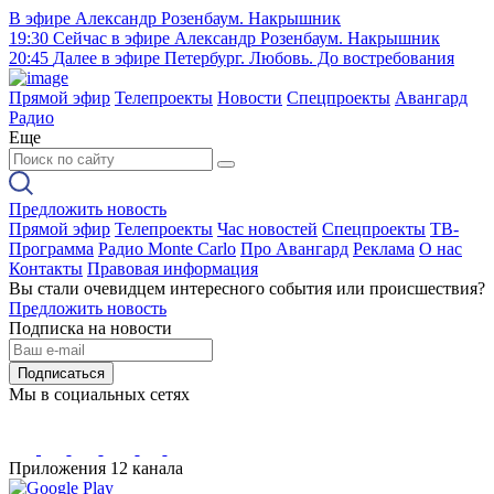
В эфире
Александр Розенбаум. Накрышник
19:30
Сейчас в эфире
Александр Розенбаум. Накрышник
20:45
Далее в эфире
Петербург. Любовь. До востребования
Прямой эфир
Телепроекты
Новости
Спецпроекты
Авангард
Радио
Еще
Предложить новость
Прямой эфир
Телепроекты
Час новостей
Спецпроекты
ТВ-
Программа
Радио Monte Carlo
Про Авангард
Реклама
О нас
Контакты
Правовая информация
Вы стали очевидцем интересного события или происшествия?
Предложить новость
Подписка на новости
Подписаться
Мы в социальных сетях
Приложения 12 канала