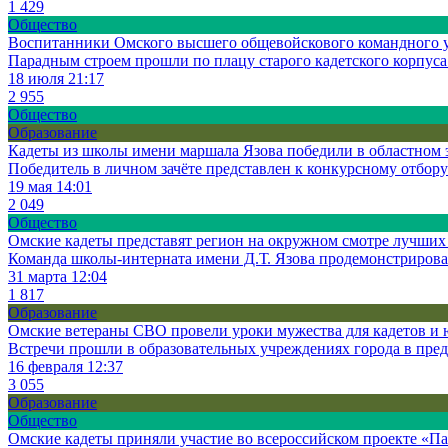
1 429
Общество
Воспитанники Омского высшего общевойскового командного у
Парадным строем прошли по плацу старого кадетского корпуса 
18 июля 21:17
2 955
Общество
Образование
Кадеты из школы имени маршала Язова победили в областном 
Победитель в личном зачёте представлен к конкурсному отбор
19 мая 14:01
2 049
Общество
Омские кадеты представят регион на окружном смотре лучших 
Команда школы-интерната имени Д.Т. Язова продемонстрировал
31 марта 12:04
1 817
Образование
Омские ветераны СВО провели уроки мужества для кадетов и
Встречи прошли в образовательных учреждениях города в пре
16 февраля 12:37
3 055
Образование
Общество
Омские кадеты приняли участие во всероссийском проекте «П