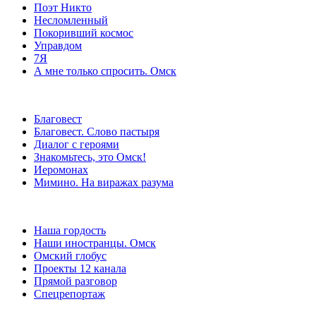
Поэт Никто
Несломленный
Покоривший космос
Управдом
7Я
А мне только спросить. Омск
Благовест
Благовест. Слово пастыря
Диалог с героями
Знакомьтесь, это Омск!
Иеромонах
Мимино. На виражах разума
Наша гордость
Наши иностранцы. Омск
Омский глобус
Проекты 12 канала
Прямой разговор
Спецрепортаж