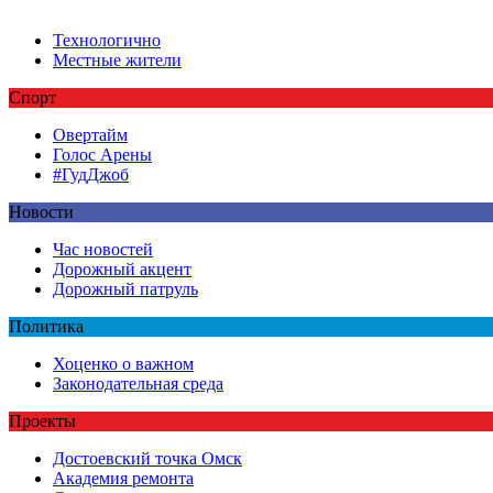
Технологично
Местные жители
Спорт
Овертайм
Голос Арены
#ГудДжоб
Новости
Час новостей
Дорожный акцент
Дорожный патруль
Политика
Хоценко о важном
Законодательная среда
Проекты
Достоевский точка Омск
Академия ремонта