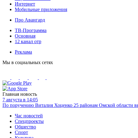
Интернет
Мобильные приложения
Про Авангард
ТВ-Программа
Основная
12 канал отр
Реклама
Мы в социальных сетях
Главная новость
7 августа в 14:05
По поручению Виталия Хоценко 25 районам Омской области вы
Час новостей
Спецпроекты
Общество
Спорт
Культура