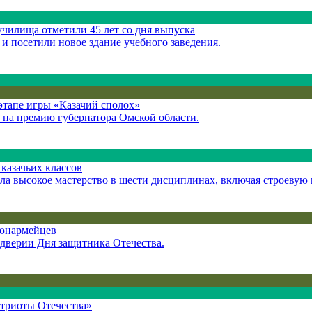
чилища отметили 45 лет со дня выпуска
и посетили новое здание учебного заведения.
этапе игры «Казачий сполох»
у на премию губернатора Омской области.
казачьих классов
а высокое мастерство в шести дисциплинах, включая строевую 
 юнармейцев
ддверии Дня защитника Отечества.
атриоты Отечества»