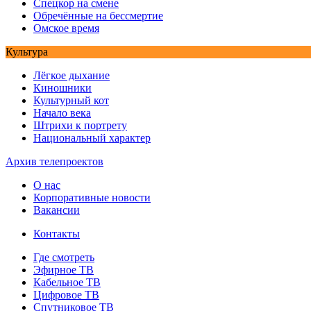
Спецкор на смене
Обречённые на бессмертие
Омское время
Культура
Лёгкое дыхание
Киношники
Культурный кот
Начало века
Штрихи к портрету
Национальный характер
Архив телепроектов
О нас
Корпоративные новости
Вакансии
Контакты
Где смотреть
Эфирное ТВ
Кабельное ТВ
Цифровое ТВ
Спутниковое ТВ