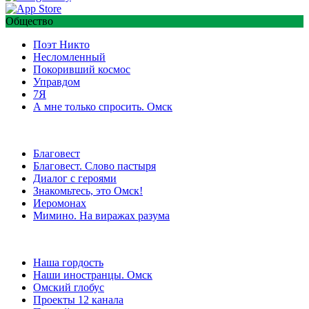
Общество
Поэт Никто
Несломленный
Покоривший космос
Управдом
7Я
А мне только спросить. Омск
Благовест
Благовест. Слово пастыря
Диалог с героями
Знакомьтесь, это Омск!
Иеромонах
Мимино. На виражах разума
Наша гордость
Наши иностранцы. Омск
Омский глобус
Проекты 12 канала