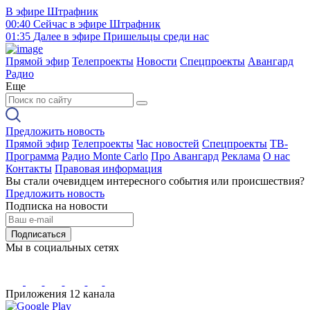
В эфире
Штрафник
00:40
Сейчас в эфире
Штрафник
01:35
Далее в эфире
Пришельцы среди нас
Прямой эфир
Телепроекты
Новости
Спецпроекты
Авангард
Радио
Еще
Предложить новость
Прямой эфир
Телепроекты
Час новостей
Спецпроекты
ТВ-
Программа
Радио Monte Carlo
Про Авангард
Реклама
О нас
Контакты
Правовая информация
Вы стали очевидцем интересного события или происшествия?
Предложить новость
Подписка на новости
Подписаться
Мы в социальных сетях
Приложения 12 канала