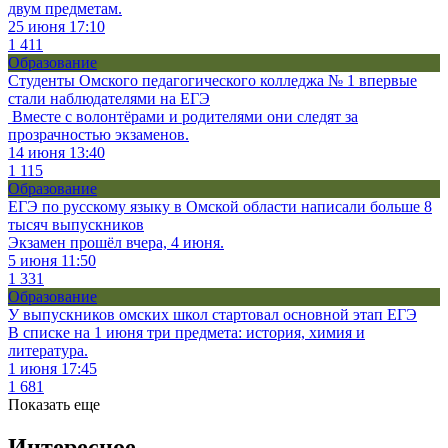
двум предметам.
25 июня 17:10
1 411
Образование
Студенты Омского педагогического колледжа № 1 впервые
стали наблюдателями на ЕГЭ
Вместе с волонтёрами и родителями они следят за
прозрачностью экзаменов.
14 июня 13:40
1 115
Образование
ЕГЭ по русскому языку в Омской области написали больше 8
тысяч выпускников
Экзамен прошёл вчера, 4 июня.
5 июня 11:50
1 331
Образование
У выпускников омских школ стартовал основной этап ЕГЭ
В списке на 1 июня три предмета: история, химия и
литература.
1 июня 17:45
1 681
Показать еще
Интересное