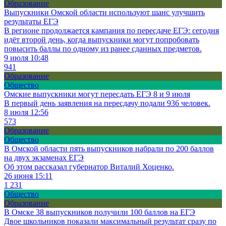
Образование
Выпускники Омской области используют шанс улучшить
результаты ЕГЭ
В регионе продолжается кампания по пересдаче ЕГЭ: сегодня
идёт второй день, когда выпускники могут попробовать
повысить баллы по одному из ранее сданных предметов.
9 июля 10:48
941
Образование
Общество
Омские выпускники могут пересдать ЕГЭ 8 и 9 июля
В первый день заявления на пересдачу подали 936 человек.
8 июля 12:56
573
Образование
Общество
В Омской области пять выпускников набрали по 200 баллов
на двух экзаменах ЕГЭ
Об этом рассказал губернатор Виталий Хоценко.
26 июня 15:11
1 231
Общество
Образование
В Омске 38 выпускников получили 100 баллов на ЕГЭ
Двое школьников показали максимальный результат сразу по