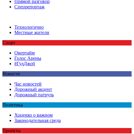
Прямой разговор
Спецрепортаж
Технологично
Местные жители
Спорт
Овертайм
Голос Арены
#ГудДжоб
Новости
Час новостей
Дорожный акцент
Дорожный патруль
Политика
Хоценко о важном
Законодательная среда
Проекты