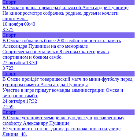
Спорт
В Омске прошла премьера фильма об Александре Пушнице
На кинопросмотре собрались родные, друзья и коллеги
спортсмена.
10 ноября 09:40
3 375
Спорт
В Омске собрались более 200 самбистов почтить память
Александра Пушницы на его мемориале
Спортсмены состязались в 8 весовых категориях в
спортивном и боевом самбо.
27 октября 13:30
3 723
Спорт
В Омске пройдёт товарищеский матч по мини-футболу перед
турниром памяти Александра Пушницы
Участие в игре примут команды администрации Омска и
ветеранов самбо.
24 октября 17:32
2 259
Спорт
В Омске установят мемориальную доску прославленному
самбисту Александру Пушнице
Её установят на стене здания, расположенного на улице
Ленина, 48.