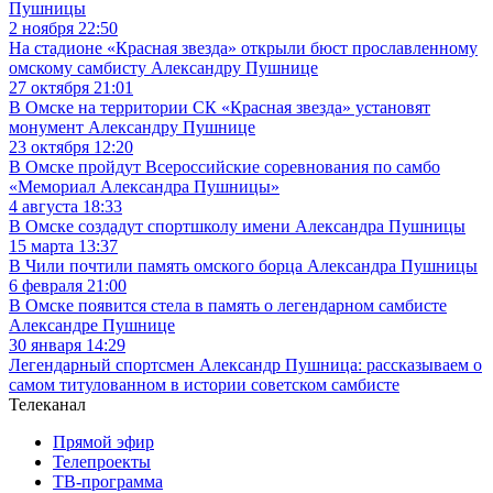
Пушницы
2 ноября 22:50
На стадионе «Красная звезда» открыли бюст прославленному
омскому самбисту Александру Пушнице
27 октября 21:01
В Омске на территории СК «Красная звезда» установят
монумент Александру Пушнице
23 октября 12:20
В Омске пройдут Всероссийские соревнования по самбо
«Мемориал Александра Пушницы»
4 августа 18:33
В Омске создадут спортшколу имени Александра Пушницы
15 марта 13:37
В Чили почтили память омского борца Александра Пушницы
6 февраля 21:00
В Омске появится стела в память о легендарном самбисте
Александре Пушнице
30 января 14:29
Легендарный спортсмен Александр Пушница: рассказываем о
самом титулованном в истории советском самбисте
Телеканал
Прямой эфир
Телепроекты
ТВ-программа