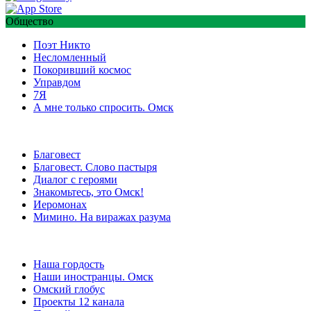
Общество
Поэт Никто
Несломленный
Покоривший космос
Управдом
7Я
А мне только спросить. Омск
Благовест
Благовест. Слово пастыря
Диалог с героями
Знакомьтесь, это Омск!
Иеромонах
Мимино. На виражах разума
Наша гордость
Наши иностранцы. Омск
Омский глобус
Проекты 12 канала