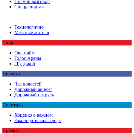
Прямой разговор
Спецрепортаж
Технологично
Местные жители
Спорт
Овертайм
Голос Арены
#ГудДжоб
Новости
Час новостей
Дорожный акцент
Дорожный патруль
Политика
Хоценко о важном
Законодательная среда
Проекты