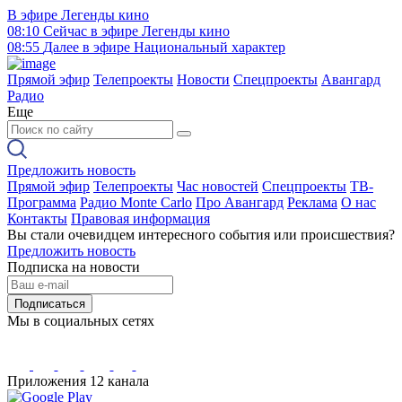
В эфире
Легенды кино
08:10
Сейчас в эфире
Легенды кино
08:55
Далее в эфире
Национальный характер
Прямой эфир
Телепроекты
Новости
Спецпроекты
Авангард
Радио
Еще
Предложить новость
Прямой эфир
Телепроекты
Час новостей
Спецпроекты
ТВ-
Программа
Радио Monte Carlo
Про Авангард
Реклама
О нас
Контакты
Правовая информация
Вы стали очевидцем интересного события или происшествия?
Предложить новость
Подписка на новости
Подписаться
Мы в социальных сетях
Приложения 12 канала