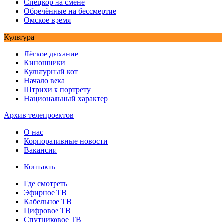
Спецкор на смене
Обречённые на бессмертие
Омское время
Культура
Лёгкое дыхание
Киношники
Культурный кот
Начало века
Штрихи к портрету
Национальный характер
Архив телепроектов
О нас
Корпоративные новости
Вакансии
Контакты
Где смотреть
Эфирное ТВ
Кабельное ТВ
Цифровое ТВ
Спутниковое ТВ