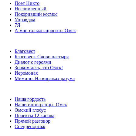
Поэт Никто
Несломленный
Покоривший космос
Управдом
7Я
А мне только спросить. Омск
Благовест
Благовест. Слово пастыря
Диалог с героями
Знакомьтесь, это Омск!
Иеромонах
Мимино. На виражах разума
Наша гордость
Наши иностранцы. Омск
Омский глобус
Проекты 12 канала
Прямой разговор
Спецрепортаж