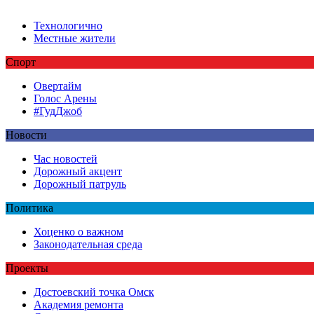
Технологично
Местные жители
Спорт
Овертайм
Голос Арены
#ГудДжоб
Новости
Час новостей
Дорожный акцент
Дорожный патруль
Политика
Хоценко о важном
Законодательная среда
Проекты
Достоевский точка Омск
Академия ремонта