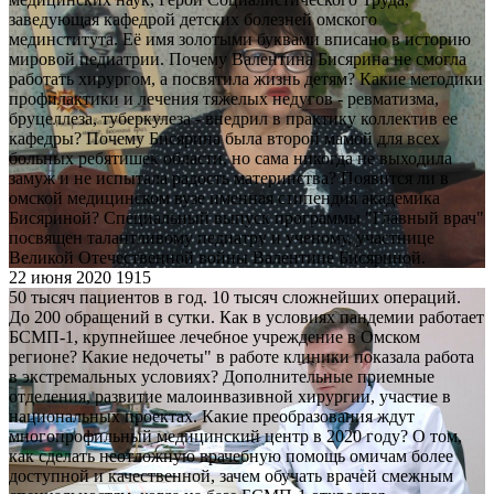
заведующая кафедрой детских болезней омского
мединститута. Её имя золотыми буквами вписано в историю
мировой педиатрии. Почему Валентина Бисярина не смогла
работать хирургом, а посвятила жизнь детям? Какие методики
профилактики и лечения тяжелых недугов - ревматизма,
бруцеллеза, туберкулеза - внедрил в практику коллектив ее
кафедры? Почему Бисярина была второй мамой для всех
больных ребятишек области, но сама никогда не выходила
замуж и не испытала радость материнства? Появится ли в
омской медицинском вузе именная стипендия академика
Бисяриной? Специальный выпуск программы "Главный врач"
посвящен талантливому педиатру и ученому, участнице
Великой Отечественной войны Валентине Бисяриной.
22 июня 2020
1915
50 тысяч пациентов в год. 10 тысяч сложнейших операций.
До 200 обращений в сутки. Как в условиях пандемии работает
БСМП-1, крупнейшее лечебное учреждение в Омском
регионе? Какие недочеты" в работе клиники показала работа
в экстремальных условиях? Дополнительные приемные
отделения, развитие малоинвазивной хирургии, участие в
национальных проектах. Какие преобразования ждут
многопрофильный медицинский центр в 2020 году? О том,
как сделать неотложную врачебную помощь омичам более
доступной и качественной, зачем обучать врачей смежным