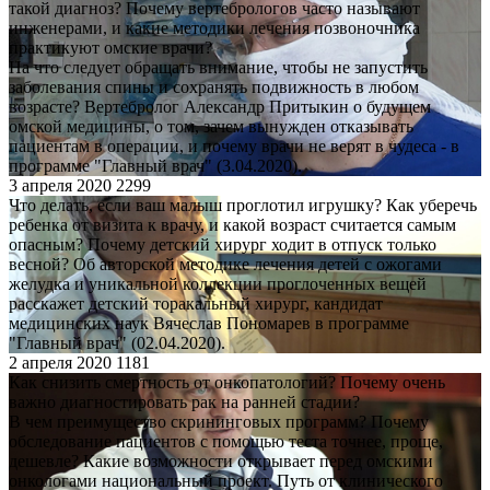
такой диагноз? Почему вертебрологов часто называют
инженерами, и какие методики лечения позвоночника
практикуют омские врачи?
На что следует обращать внимание, чтобы не запустить
заболевания спины и сохранять подвижность в любом
возрасте? Вертебролог Александр Притыкин о будущем
омской медицины, о том, зачем вынужден отказывать
пациентам в операции, и почему врачи не верят в чудеса - в
программе "Главный врач" (3.04.2020).
3 апреля 2020
2299
Что делать, если ваш малыш проглотил игрушку? Как уберечь
ребенка от визита к врачу, и какой возраст считается самым
опасным? Почему детский хирург ходит в отпуск только
весной? Об авторской методике лечения детей с ожогами
желудка и уникальной коллекции проглоченных вещей
расскажет детский торакальный хирург, кандидат
медицинских наук Вячеслав Пономарев в программе
"Главный врач" (02.04.2020).
2 апреля 2020
1181
Как снизить смертность от онкопатологий? Почему очень
важно диагностировать рак на ранней стадии?
В чем преимущество скрининговых программ? Почему
обследование пациентов с помощью теста точнее, проще,
дешевле? Какие возможности открывает перед омскими
онкологами национальный проект. Путь от клинического