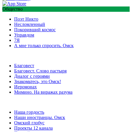
Общество
Поэт Никто
Несломленный
Покоривший космос
Управдом
7Я
А мне только спросить. Омск
Благовест
Благовест. Слово пастыря
Диалог с героями
Знакомьтесь, это Омск!
Иеромонах
Мимино. На виражах разума
Наша гордость
Наши иностранцы. Омск
Омский глобус
Проекты 12 канала