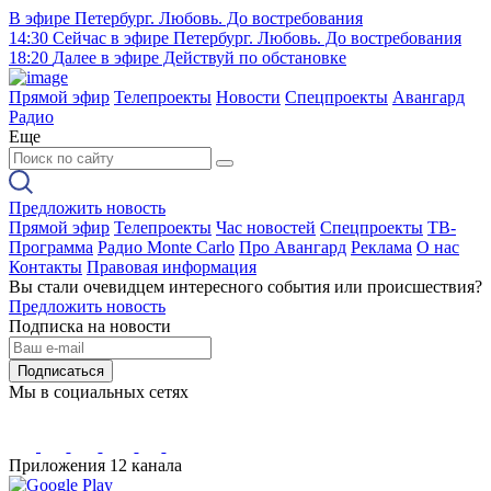
В эфире
Петербург. Любовь. До востребования
14:30
Сейчас в эфире
Петербург. Любовь. До востребования
18:20
Далее в эфире
Действуй по обстановке
Прямой эфир
Телепроекты
Новости
Спецпроекты
Авангард
Радио
Еще
Предложить новость
Прямой эфир
Телепроекты
Час новостей
Спецпроекты
ТВ-
Программа
Радио Monte Carlo
Про Авангард
Реклама
О нас
Контакты
Правовая информация
Вы стали очевидцем интересного события или происшествия?
Предложить новость
Подписка на новости
Подписаться
Мы в социальных сетях
Приложения 12 канала