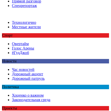
Прямой разговор
Спецрепортаж
Технологично
Местные жители
Спорт
Овертайм
Голос Арены
#ГудДжоб
Новости
Час новостей
Дорожный акцент
Дорожный патруль
Политика
Хоценко о важном
Законодательная среда
Проекты