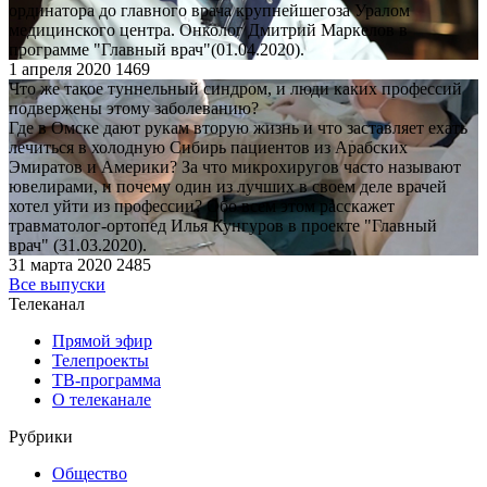
ординатора до главного врача крупнейшегоза Уралом
медицинского центра. Онколог Дмитрий Маркелов в
программе "Главный врач"(01.04.2020).
1 апреля 2020
1469
Что же такое туннельный синдром, и люди каких профессий
подвержены этому заболеванию?
Где в Омске дают рукам вторую жизнь и что заставляет ехать
лечиться в холодную Сибирь пациентов из Арабских
Эмиратов и Америки? За что микрохиругов часто называют
ювелирами, и почему один из лучших в своем деле врачей
хотел уйти из профессии? Обо всем этом расскажет
травматолог-ортопед Илья Кунгуров в проекте "Главный
врач" (31.03.2020).
31 марта 2020
2485
Все выпуски
Телеканал
Прямой эфир
Телепроекты
ТВ-программа
О телеканале
Рубрики
Общество