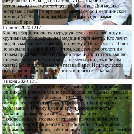
специальностям, когда на базе БСМП-1 откроется
региональный сосудистый центр? Накануне Дня медика
интервью с главным врачом больницы скорой медицинской
помощи №1 Александром Мураховским в программе
"Главный врач".
15 июня 2020
1217
Как переформатировать заурядную сельскую лечебницу в
крупный многопрофильный медицинский центр? Кто лечит
людей в маленьких деревнях, и почему в Исилькуле за 10 лет
не закрыли ни один ФАП? О том, как врач с многолетним
стажем пробовал себя в журналистике и что из этого вышло.
Почему своих детей он никогда не мечтал видеть в белом
халате? Владимир Давыдов - главный врач Исилькульской
центральной районной больницы в проекте 12 канала
"Главный врач".
8 июня 2020
1213
В каком режиме работает сегодня омская инфекционная
клиника? И почему именно сюда доставляют самых тяжелых
больных? Чем лечат россиян с СOVID-19? Какие лекарства в
омских аптеках доступны для профилактики вирусного
заболевания? Почему именно врачи-инфекционисты
оказались наименее уязвимы для коронавируса?
Эксклюзивные интервью с первыми вылечившимися от
новой инфекции пациентами. Откровенно о том, какими
мечтами живут медики, работающие на передовой. Валентина