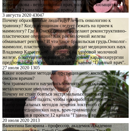
Кожевникова - ветеринарный врач, волонтёр, зоозащитник в
проекте 12 канала «Главный врач».
3 августа 2020
43047
Почему образованные люди идут лечить онкологию к
травнику? Когда женщинам следует бежать на прием к
маммологу? Где в Омске бесплатно делают реконструктивно-
пластические операции? Как рак молочной железы
обманывает рентген? И что такое бразильская грудь.Онколог-
маммолог, пластический хирург, кандидат медицинских наук
Владимир Карасев - об операциях на здоровой молочной
железе, о запущенном раке и о том, почему кардиохирургии
предпочел онкологию, - в проекте 12 канала "Главный врач".
27 июля 2020
1305
Какие новейшие методики по сращиванию костей доступны
омским врачам?
Чем травматологи научились заменять дорогостоящие
металлические импланты?
Почему не стоит бояться экстремальных видов спорта?
И как правильно падать, чтобы не заработать перелом?
Автор уникальных методов лечения локтевого сустава,
кандидат медицинских наук, врач-травматолог Александр
Тютюнников в проекте 12 канала "Главный врач".
20 июля 2020
2013
Валентина Бисярина - профессор, академик Академии
медицинских наук, Герой Социалистического Труда,