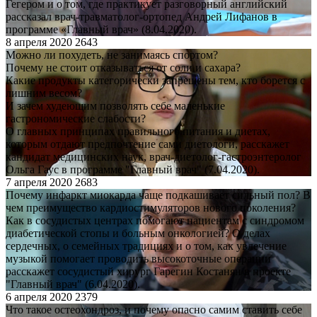
Гегером и о том, где практикует разговорный английский
рассказал врач-травматолог-ортопед Андрей Лифанов в
программе «Главный врач» (8.04.2020).
8 апреля 2020
2643
Можно ли похудеть, не занимаясь спортом?
Почему не стоит отказываться от соли и сахара?
Какие продукты категорически запрещены тем, кто борется с
лишним весом?
И зачем худеющим позволять себе маленькие
гастрономические слабости?
О главных принципах правильного питания и диетах,
которым отдают предпочтение сами диетологи, расскажет
кандидат медицинских наук, врач-диетолог-гастроэнтеролог
Ольга Гаус в программе "Главный врач" (7.04.2020).
7 апреля 2020
2683
Почему инфаркт миокарда чаще подкашивает сильный пол? В
чем преимущество кардиостимуляторов нового поколения?
Как в сосудистых центрах помогают пациентам с синдромом
диабетической стопы и больным онкологией? О делах
сердечных, о семейных традициях и о том, как увлечение
музыкой помогает проводить высокоточные операции
расскажет сосудистый хирург Гарегин Костанян в проекте
"Главный врач" (6.04.2020).
6 апреля 2020
2379
Что такое остеохондроз, и почему опасно самим ставить себе