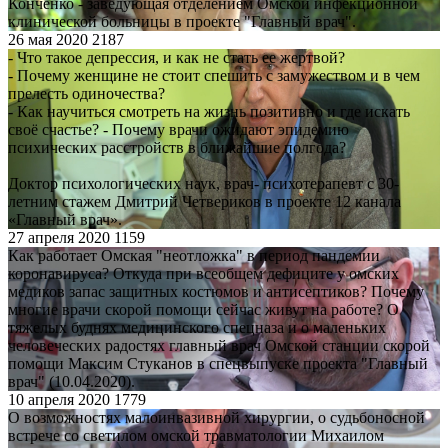
Конченко - заведующая отделением Омской инфекционной
клинической больницы в проекте "Главный врач".
26 мая 2020
2187
- Что такое депрессия, и как не стать ее жертвой?
- Почему женщине не стоит спешить с замужеством и в чем
прелесть одиночества?
- Как научиться смотреть на жизнь позитивно и где искать
своё счастье? - Почему врачи ожидают эпидемию
психических расстройств в ближайшие полгода?
Доктор психологических наук, врач- психотерапевт с 30-
летним стажем Дмитрий Четвериков в проекте 12 канала
«Главный врач».
27 апреля 2020
1159
Как работает Омская "неотложка" в период пандемии
коронавируса? Откуда при всеобщем дефиците у омских
медиков запас защитных костюмов и антисептиков? Почему
многие врачи скорой помощи сейчас живут на работе? О
тяжелых буднях медицинского спецназа и о маленьких
человеческих радостях главный врач Омской станции скорой
помощи Максим Стуканов в спецвыпуске проекта "Главный
врач" (10.04.2020).
10 апреля 2020
1779
О возможностях малоинвазивной хирургии, о судьбоносной
встрече со светилом омской травматологии Михаилом