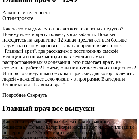
Архивный телепроект
О телепроекте
Как часто мы думаем о профилактике опасных недугов?
Почему идём к врачу только , когда заболит. Пока вы
находитесь на карантине, 12 канал предлагает вам больше
задумать о своём здоровье. 12 канал представляет проект
"Главный врач", где расскажем о достижениях омской
медицины и новых методиках в лечении самых
распространенных заболеваний. Что помогает врачу не
сгореть на работе? Почему они помнят всех своих пациентов?
Интервью с ведущими омскими врачами, для которых лечить
людей - важнейшее дело жизни - в программе Екатерины
Лушниковой "Главный врач".
Подробнее
Свернуть
Главный врач все выпуски
Как чистить собакам зубы? Зачем ставить вакцину от
бешенства? Почему ветеринары настаивают на стерилизации
четвероногих? За что животные кусают докторов и как
сделать домашнего питомца счастливым? Ксения