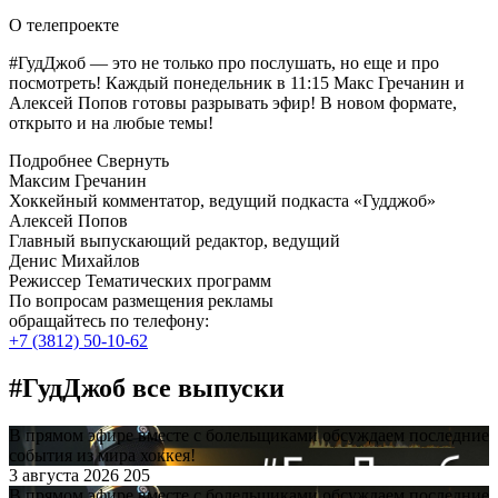
О телепроекте
#ГудДжоб — это не только про послушать, но еще и про
посмотреть! Каждый понедельник в 11:15 Макс Гречанин и
Алексей Попов готовы разрывать эфир! В новом формате,
открыто и на любые темы!
Подробнее
Свернуть
Максим Гречанин
Хоккейный комментатор, ведущий подкаста «Гудджоб»
Алексей Попов
Главный выпускающий редактор, ведущий
Денис Михайлов
Режиссер Тематических программ
По вопросам размещения рекламы
обращайтесь по телефону:
+7 (3812) 50-10-62
#ГудДжоб все выпуски
В прямом эфире вместе с болельщиками обсуждаем последние
события из мира хоккея!
3 августа 2026
205
В прямом эфире вместе с болельщиками обсуждаем последние