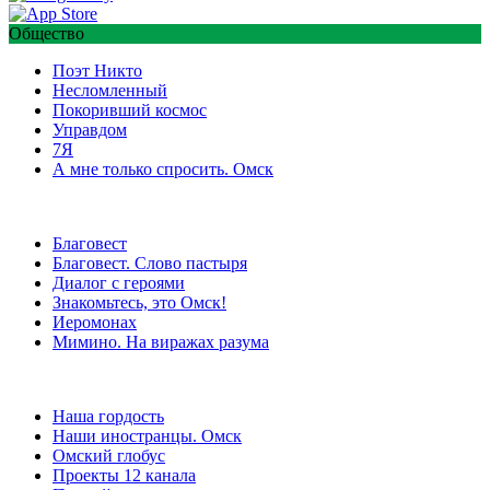
Общество
Поэт Никто
Несломленный
Покоривший космос
Управдом
7Я
А мне только спросить. Омск
Благовест
Благовест. Слово пастыря
Диалог с героями
Знакомьтесь, это Омск!
Иеромонах
Мимино. На виражах разума
Наша гордость
Наши иностранцы. Омск
Омский глобус
Проекты 12 канала