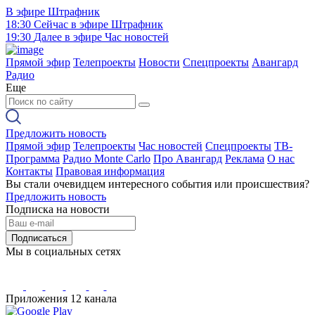
В эфире
Штрафник
18:30
Сейчас в эфире
Штрафник
19:30
Далее в эфире
Час новостей
Прямой эфир
Телепроекты
Новости
Спецпроекты
Авангард
Радио
Еще
Предложить новость
Прямой эфир
Телепроекты
Час новостей
Спецпроекты
ТВ-
Программа
Радио Monte Carlo
Про Авангард
Реклама
О нас
Контакты
Правовая информация
Вы стали очевидцем интересного события или происшествия?
Предложить новость
Подписка на новости
Подписаться
Мы в социальных сетях
Приложения 12 канала