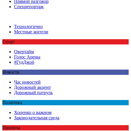
Прямой разговор
Спецрепортаж
Технологично
Местные жители
Спорт
Овертайм
Голос Арены
#ГудДжоб
Новости
Час новостей
Дорожный акцент
Дорожный патруль
Политика
Хоценко о важном
Законодательная среда
Проекты