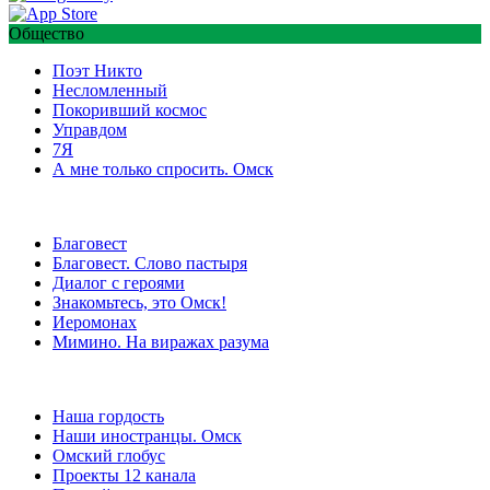
Общество
Поэт Никто
Несломленный
Покоривший космос
Управдом
7Я
А мне только спросить. Омск
Благовест
Благовест. Слово пастыря
Диалог с героями
Знакомьтесь, это Омск!
Иеромонах
Мимино. На виражах разума
Наша гордость
Наши иностранцы. Омск
Омский глобус
Проекты 12 канала