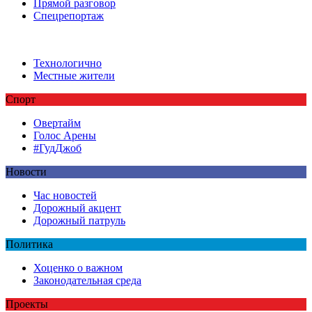
Прямой разговор
Спецрепортаж
Технологично
Местные жители
Спорт
Овертайм
Голос Арены
#ГудДжоб
Новости
Час новостей
Дорожный акцент
Дорожный патруль
Политика
Хоценко о важном
Законодательная среда
Проекты