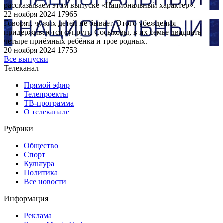
рассказываем этом выпуске «Национальный характер».
22 ноября 2024
17965
Говорят, чужих детей не бывает. Этого убеждения
придерживаются супруги Сосыковы, в их семье двадцать
четыре приёмных ребёнка и трое родных.
20 ноября 2024
17753
Все выпуски
Телеканал
Прямой эфир
Телепроекты
ТВ-программа
О телеканале
Рубрики
Общество
Спорт
Культура
Политика
Все новости
Информация
Реклама