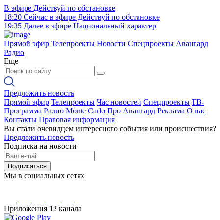
В эфире
Действуй по обстановке
18:20
Сейчас в эфире
Действуй по обстановке
19:35
Далее в эфире
Национальный характер
Прямой эфир
Телепроекты
Новости
Спецпроекты
Авангард
Радио
Еще
Предложить новость
Прямой эфир
Телепроекты
Час новостей
Спецпроекты
ТВ-
Программа
Радио Monte Carlo
Про Авангард
Реклама
О нас
Контакты
Правовая информация
Вы стали очевидцем интересного события или происшествия?
Предложить новость
Подписка на новости
Подписаться
Мы в социальных сетях
Приложения 12 канала