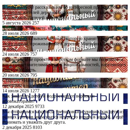
В этом выпуске рассказываем об интересной предсвадебной
традиции жителей деревни Бобровка, которую называют
«Маленькой Латвией в Сибири».
5 августа 2026
257
Что вы представляете, когда говорят «пушистое чудо»?
28 июля 2026
689
Сегодня рассказываем легенду, которую хранят представители
этого народа, проживающие в деревне Машканка Тарского
района.
24 июля 2026
757
В новом сезоне проекта в коротком формате мы познакомим
вас с представителями разных национальностей, населяющих
Омскую область.
20 июля 2026
795
Стартует «Национальный характер» — традиционный цикл
программ о народах населяющих Омскую область.
14 июля 2026
1277
Как защитить детей и подростков от вербовки
провокаторами?
12 декабря 2025
9733
Мы отправимся за кулисы тренировки и увидим, как дети из
разных уголков мира учатся непросто играть в хоккей, а ещё
понимать и уважать друг друга.
2 декабря 2025
8103