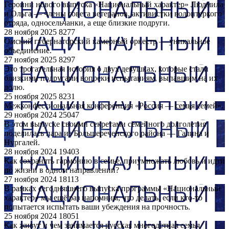
Героини нового выпуска «Национальный характер» Людмила
и Ольга — члены совета ветеранов, активистки волонтеркого
отряда, односельчанки, а еще близкие подруги.
28 ноября 2025
8277
Омский губернаторский камерный оркестр — уникальное
объединение.
27 ноября 2025
8297
Это трогательная история о двух девушках, которые стали
близкими подругами вопреки испытаниям, выпавшим на их
долю.
25 ноября 2025
8231
Межконфессиональная конференция «Россия — семья семей».
29 ноября 2024
25047
В этом выпуске своими секретами семейного долголетия
поделилась пара из Большереченского района — Галина и
Нургалей.
28 ноября 2024
19403
Как сохранять гармонию в семье, приумножать любовь и идти
по жизни в одном направлении?
27 ноября 2024
18113
В рамках сегодняшнего выпуска программы «Национальный
характер» мы ещё раз напомним, что делать, если кто-то
попытается испытать ваши убеждения на прочность.
25 ноября 2024
18051
Как живут и чем занимается русская многодетная семья