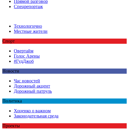
Прямой разговор
Спецрепортаж
Технологично
Местные жители
Спорт
Овертайм
Голос Арены
#ГудДжоб
Новости
Час новостей
Дорожный акцент
Дорожный патруль
Политика
Хоценко о важном
Законодательная среда
Проекты