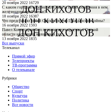
20 ноября 2022
16729
С каким городом соперничал Омск за право появления в нем
железнодорожной ветки?
18 ноября 2022
16387
Что представлял собой Омск во время Гражданской войны?
16 ноября 2022
1593
Павел Комиссаров был первым, кто вырастил в Омской
области настоящий яблоневый сад.
13 ноября 2022
1835
Все выпуски
Телеканал
Прямой эфир
Телепроекты
ТВ-программа
О телеканале
Рубрики
Общество
Спорт
Культура
Политика
Все новости