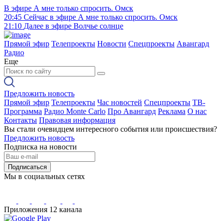
В эфире
А мне только спросить. Омск
20:45
Сейчас в эфире
А мне только спросить. Омск
21:10
Далее в эфире
Волчье солнце
Прямой эфир
Телепроекты
Новости
Спецпроекты
Авангард
Радио
Еще
Предложить новость
Прямой эфир
Телепроекты
Час новостей
Спецпроекты
ТВ-
Программа
Радио Monte Carlo
Про Авангард
Реклама
О нас
Контакты
Правовая информация
Вы стали очевидцем интересного события или происшествия?
Предложить новость
Подписка на новости
Подписаться
Мы в социальных сетях
Приложения 12 канала