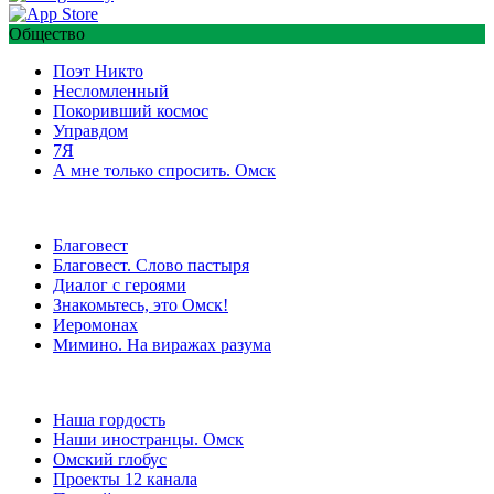
Общество
Поэт Никто
Несломленный
Покоривший космос
Управдом
7Я
А мне только спросить. Омск
Благовест
Благовест. Слово пастыря
Диалог с героями
Знакомьтесь, это Омск!
Иеромонах
Мимино. На виражах разума
Наша гордость
Наши иностранцы. Омск
Омский глобус
Проекты 12 канала