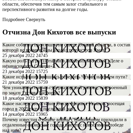
области, обеспечив тем самым залог стабильного и
перспективного развития на долгие годы.
Подробнее
Свернуть
Отчизна Дон Кихотов все выпуски
Какие события произошли на севере Омской области, в состав
которой во время войны входил полуостров Ямал?
25 декабря 2022
24745
Какую роль сыграл Потанин в знаменитом омском «Деле о
независимости Сибири»?
23 декабря 2022
15725
Какие испытания пришлось пережить Чехову на своем пути?
21 декабря 2022
15759
Чем уникален генерал-губернаторский дворец, построенный
по заказу Густава Гасфорда?
18 декабря 2022
15839
Какое наследство оставил Омску Михаил Ульянов, посещая
город в 2005 году в последний раз?
14 декабря 2022
15965
Почему известия о начале войны с Наполеоном приходили в
отдаленные сибирские города вместе с новостями о победе
над ним?