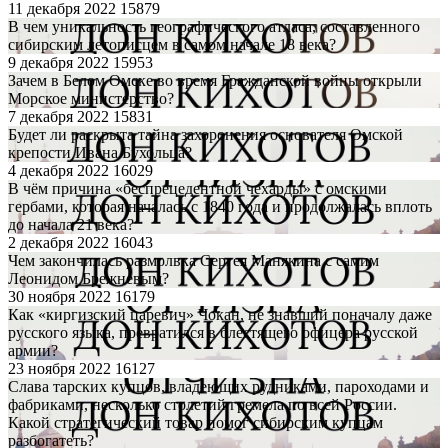
11 декабря 2022
15879
В чем уникальность географического атласа, составленного
сибирским летописцем в самом начале 18 века?
9 декабря 2022
15953
Зачем в Белом Омске во время Гражданской войны открыли
Морское министерство?
7 декабря 2022
15831
Будет ли раскрыта тайна захоронения основателя Омской
крепости Ивана Бухольца?
4 декабря 2022
16029
В чём причина «беспрецедентной чехарды» с омскими
гербами, которая началась с 1840 года и продолжалась вплоть
до начала 21 века?
2 декабря 2022
16043
Чем закончилась размолвка Сергея Манякина с самим
Леонидом Брежневым?
30 ноября 2022
16179
Как «киргизский царевич» Чокан, не знавший поначалу даже
русского языка, превратился в блестящего офицера русской
армии?
23 ноября 2022
16127
Слава тарских купцов, владеющих рудниками, пароходами и
фабриками, несколько столетий гремела по всей России.
Какой стратегический товар помог сибирским купцам
разбогатеть?