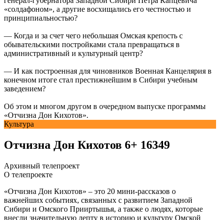
генерал-губернатора Западной Сибири Петра Капцевича
«солдафоном», а другие восхищались его честностью и
принципиальностью?
— Когда и за счет чего небольшая Омская крепость с
обывательскими постройками стала превращаться в
административный и культурный центр?
— И как построенная для чиновников Военная Канцелярия в
конечном итоге стал престижнейшим в Сибири учебным
заведением?
Об этом и многом другом в очередном выпуске программы
«Отчизна Дон Кихотов».
Культура
Отчизна Дон Кихотов
6+
16349
Архивный телепроект
О телепроекте
«Отчизна Дон Кихотов» – это 20 мини-рассказов о
важнейших событиях, связанных с развитием Западной
Сибири и Омского Прииртышья, а также о людях, которые
внесли значительную лепту в историю и культуру Омской