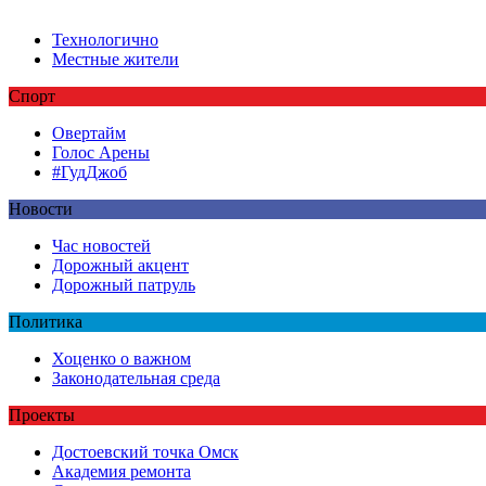
Технологично
Местные жители
Спорт
Овертайм
Голос Арены
#ГудДжоб
Новости
Час новостей
Дорожный акцент
Дорожный патруль
Политика
Хоценко о важном
Законодательная среда
Проекты
Достоевский точка Омск
Академия ремонта