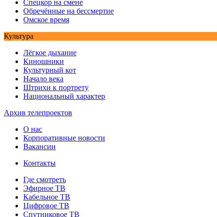
Спецкор на смене
Обречённые на бессмертие
Омское время
Культура
Лёгкое дыхание
Киношники
Культурный кот
Начало века
Штрихи к портрету
Национальный характер
Архив телепроектов
О нас
Корпоративные новости
Вакансии
Контакты
Где смотреть
Эфирное ТВ
Кабельное ТВ
Цифровое ТВ
Спутниковое ТВ