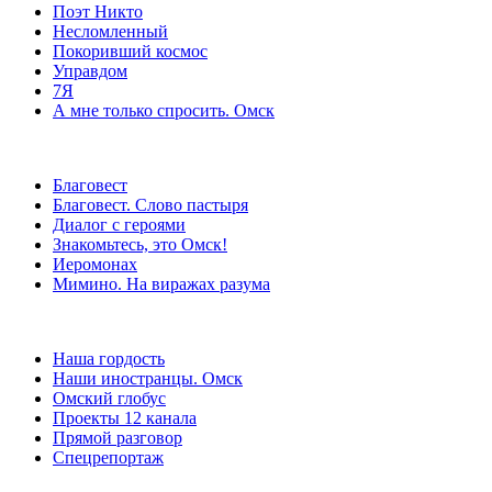
Поэт Никто
Несломленный
Покоривший космос
Управдом
7Я
А мне только спросить. Омск
Благовест
Благовест. Слово пастыря
Диалог с героями
Знакомьтесь, это Омск!
Иеромонах
Мимино. На виражах разума
Наша гордость
Наши иностранцы. Омск
Омский глобус
Проекты 12 канала
Прямой разговор
Спецрепортаж