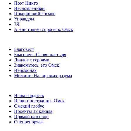
Поэт Никто
Несломленный
Покоривший космос
Управдом
7Я
А мне только спросить. Омск
Благовест
Благовест. Слово пастыря
Диалог с героями
Знакомьтесь, это Омск!
Иеромонах
Мимино. На виражах разума
Наша гордость
Наши иностранцы. Омск
Омский глобус
Проекты 12 канала
Прямой разговор
Спецрепортаж