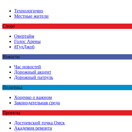
Технологично
Местные жители
Спорт
Овертайм
Голос Арены
#ГудДжоб
Новости
Час новостей
Дорожный акцент
Дорожный патруль
Политика
Хоценко о важном
Законодательная среда
Проекты
Достоевский точка Омск
Академия ремонта