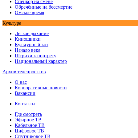
Спецкор на смене
Обречённые на бессмертие
Омское время
Культура
Лёгкое дыхание
Киношники
Культурный кот
Начало века
Штрихи к портрету
Национальный характер
Архив телепроектов
О нас
Корпоративные новости
Вакансии
Контакты
Где смотреть
Эфирное ТВ
Кабельное ТВ
Цифровое ТВ
Спутниковое ТВ