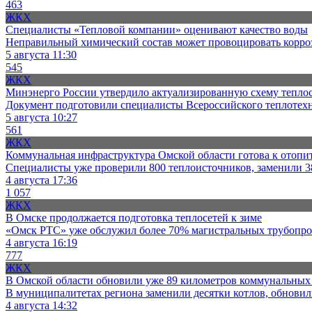
463
ЖКХ
Специалисты «Тепловой компании» оценивают качество воды
Неправильный химический состав может провоцировать корро
5 августа 11:30
545
ЖКХ
Минэнерго России утвердило актуализированную схему теплос
Документ подготовили специалисты Всероссийского теплотехн
5 августа 10:27
561
ЖКХ
Коммунальная инфраструктура Омской области готова к отопи
Специалисты уже проверили 800 теплоисточников, заменили 38
4 августа 17:36
1 057
ЖКХ
В Омске продолжается подготовка теплосетей к зиме
«Омск РТС» уже обслужил более 70% магистральных трубопрово
4 августа 16:19
777
ЖКХ
В Омской области обновили уже 89 километров коммунальных 
В муниципалитетах региона заменили десятки котлов, обновил
4 августа 14:32