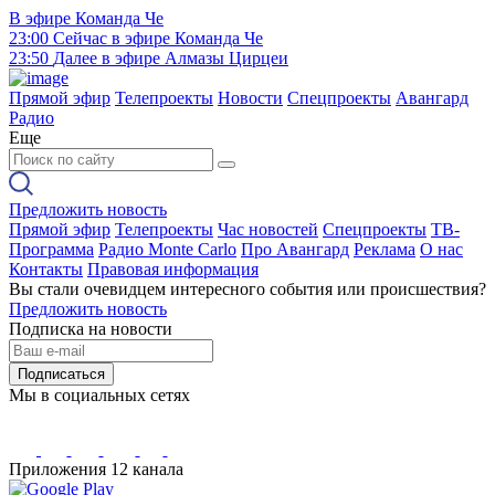
В эфире
Команда Че
23:00
Сейчас в эфире
Команда Че
23:50
Далее в эфире
Алмазы Цирцеи
Прямой эфир
Телепроекты
Новости
Спецпроекты
Авангард
Радио
Еще
Предложить новость
Прямой эфир
Телепроекты
Час новостей
Спецпроекты
ТВ-
Программа
Радио Monte Carlo
Про Авангард
Реклама
О нас
Контакты
Правовая информация
Вы стали очевидцем интересного события или происшествия?
Предложить новость
Подписка на новости
Подписаться
Мы в социальных сетях
Приложения 12 канала