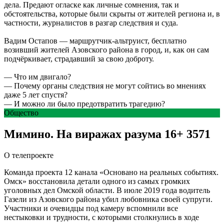
дела. Предают огласке как личные сомнения, так и
обстоятельства, которые были скрыты от жителей региона и, в
частности, журналистов в разгар следствия и суда.
Вадим Остапов — маршрутчик-альтруист, бесплатно
возивший жителей Азовского района в город, и, как он сам
подчёркивает, страдавший за свою доброту.
— Что им двигало?
— Почему органы следствия не могут сойтись во мнениях
даже 5 лет спустя?
— И можно ли было предотвратить трагедию?
Общество
Мимино. На виражах разума
16+
3571
О телепроекте
Команда проекта 12 канала «Основано на реальных событиях.
Омск» восстановила детали одного из самых громких
уголовных дел Омской области. В июле 2019 года водитель
Газели из Азовского района убил любовника своей супруги.
Участники и очевидцы под камеру вспомнили все
нестыковки и трудности, с которыми столкнулись в ходе