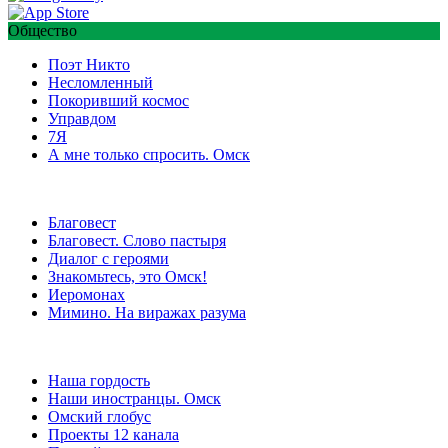
Общество
Поэт Никто
Несломленный
Покоривший космос
Управдом
7Я
А мне только спросить. Омск
Благовест
Благовест. Слово пастыря
Диалог с героями
Знакомьтесь, это Омск!
Иеромонах
Мимино. На виражах разума
Наша гордость
Наши иностранцы. Омск
Омский глобус
Проекты 12 канала