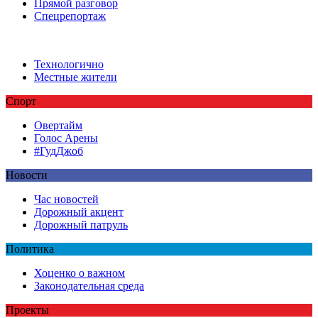
Прямой разговор
Спецрепортаж
Технологично
Местные жители
Спорт
Овертайм
Голос Арены
#ГудДжоб
Новости
Час новостей
Дорожный акцент
Дорожный патруль
Политика
Хоценко о важном
Законодательная среда
Проекты