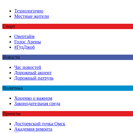
Технологично
Местные жители
Спорт
Овертайм
Голос Арены
#ГудДжоб
Новости
Час новостей
Дорожный акцент
Дорожный патруль
Политика
Хоценко о важном
Законодательная среда
Проекты
Достоевский точка Омск
Академия ремонта