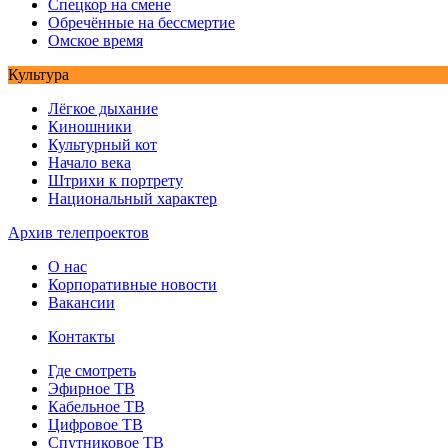
Спецкор на смене
Обречённые на бессмертие
Омское время
Культура
Лёгкое дыхание
Киношники
Культурный кот
Начало века
Штрихи к портрету
Национальный характер
Архив телепроектов
О нас
Корпоративные новости
Вакансии
Контакты
Где смотреть
Эфирное ТВ
Кабельное ТВ
Цифровое ТВ
Спутниковое ТВ