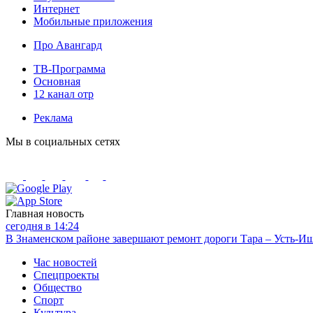
Интернет
Мобильные приложения
Про Авангард
ТВ-Программа
Основная
12 канал отр
Реклама
Мы в социальных сетях
Главная новость
сегодня в 14:24
В Знаменском районе завершают ремонт дороги Тара – Усть-И
Час новостей
Спецпроекты
Общество
Спорт
Культура