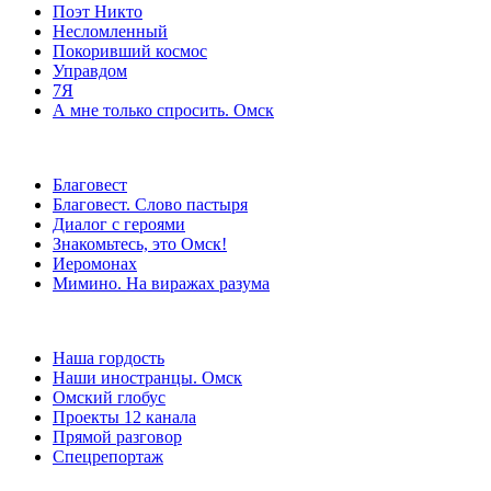
Поэт Никто
Несломленный
Покоривший космос
Управдом
7Я
А мне только спросить. Омск
Благовест
Благовест. Слово пастыря
Диалог с героями
Знакомьтесь, это Омск!
Иеромонах
Мимино. На виражах разума
Наша гордость
Наши иностранцы. Омск
Омский глобус
Проекты 12 канала
Прямой разговор
Спецрепортаж