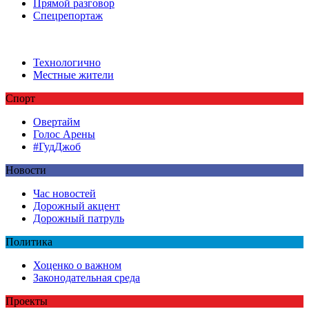
Прямой разговор
Спецрепортаж
Технологично
Местные жители
Спорт
Овертайм
Голос Арены
#ГудДжоб
Новости
Час новостей
Дорожный акцент
Дорожный патруль
Политика
Хоценко о важном
Законодательная среда
Проекты