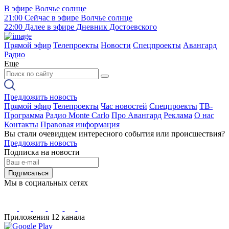
В эфире
Волчье солнце
21:00
Сейчас в эфире
Волчье солнце
22:00
Далее в эфире
Дневник Достоевского
Прямой эфир
Телепроекты
Новости
Спецпроекты
Авангард
Радио
Еще
Предложить новость
Прямой эфир
Телепроекты
Час новостей
Спецпроекты
ТВ-
Программа
Радио Monte Carlo
Про Авангард
Реклама
О нас
Контакты
Правовая информация
Вы стали очевидцем интересного события или происшествия?
Предложить новость
Подписка на новости
Подписаться
Мы в социальных сетях
Приложения 12 канала