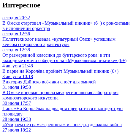
Интересное
сегодня 20:32
В Омске стартовал «Музыкальный пикник» (6+) с рок-хитами
в исполнении оркестра
сегодня 12:56
Политтехнолог назвала «культурный Омск» успешным
кейсом социальной архитектуры
сегодня 12:38
От размеренной классики до бунтарского рока: в эти
выходные омичи соберутся на «Музыкальном пикнике» (6+)
4 августа 21:48
В парке на Королёва пройдёт Музыкальный пикник (6+)
3 августа 10:18
Виктория Дайнеко всё-таки споёт для омичей
31 июля 19:58
В Омске впервые прошла межрегиональная лаборатория
композиторского искусства
30 июля 17:57
Парк «На Королёва» на два дня превратится в концертную
площадку
28 июля 19:38
«Умираем не срамя»: репортаж из поезда, где ожила война
27 июля 18:22