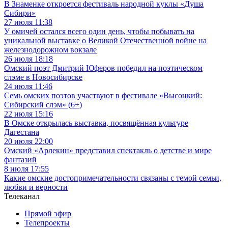
В Знаменке откроется фестиваль народной куклы «Душа
Сибири»
27 июля 11:38
У омичей остался всего один день, чтобы побывать на
уникальной выставке о Великой Отечественной войне на
железнодорожном вокзале
26 июля 18:18
Омский поэт Дмитрий Юферов победил на поэтическом
слэме в Новосибирске
24 июля 11:46
Семь омских поэтов участвуют в фестивале «Высоцкий:
Сибирский слэм» (6+)
22 июля 15:16
В Омске открылась выставка, посвящённая культуре
Дагестана
20 июля 22:00
Омский «Арлекин» представил спектакль о детстве и мире
фантазий
8 июля 17:55
Какие омские достопримечательности связаны с темой семьи,
любви и верности
Телеканал
Прямой эфир
Телепроекты