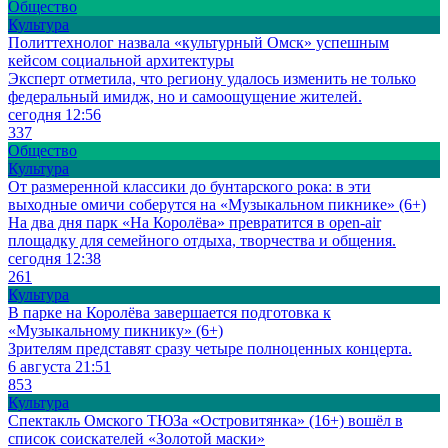
Общество
Культура
Политтехнолог назвала «культурный Омск» успешным
кейсом социальной архитектуры
Эксперт отметила, что региону удалось изменить не только
федеральный имидж, но и самоощущение жителей.
сегодня 12:56
337
Общество
Культура
От размеренной классики до бунтарского рока: в эти
выходные омичи соберутся на «Музыкальном пикнике» (6+)
На два дня парк «На Королёва» превратится в open-air
площадку для семейного отдыха, творчества и общения.
сегодня 12:38
261
Культура
В парке на Королёва завершается подготовка к
«Музыкальному пикнику» (6+)
Зрителям представят сразу четыре полноценных концерта.
6 августа 21:51
853
Культура
Спектакль Омского ТЮЗа «Островитянка» (16+) вошёл в
список соискателей «Золотой маски»