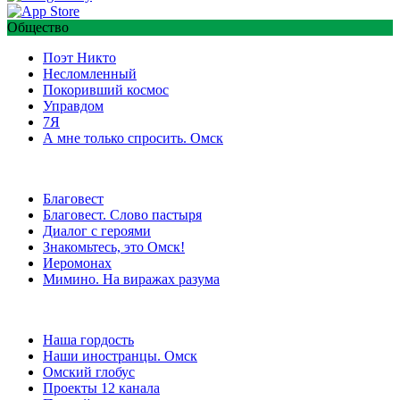
Общество
Поэт Никто
Несломленный
Покоривший космос
Управдом
7Я
А мне только спросить. Омск
Благовест
Благовест. Слово пастыря
Диалог с героями
Знакомьтесь, это Омск!
Иеромонах
Мимино. На виражах разума
Наша гордость
Наши иностранцы. Омск
Омский глобус
Проекты 12 канала