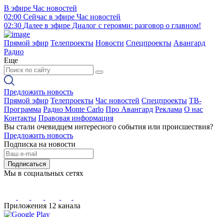
В эфире
Час новостей
02:00
Сейчас в эфире
Час новостей
02:30
Далее в эфире
Диалог с героями: разговор о главном!
Прямой эфир
Телепроекты
Новости
Спецпроекты
Авангард
Радио
Еще
Предложить новость
Прямой эфир
Телепроекты
Час новостей
Спецпроекты
ТВ-
Программа
Радио Monte Carlo
Про Авангард
Реклама
О нас
Контакты
Правовая информация
Вы стали очевидцем интересного события или происшествия?
Предложить новость
Подписка на новости
Подписаться
Мы в социальных сетях
Приложения 12 канала