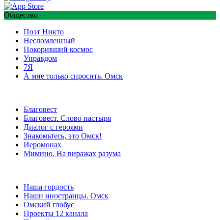
Общество
Поэт Никто
Несломленный
Покоривший космос
Управдом
7Я
А мне только спросить. Омск
Благовест
Благовест. Слово пастыря
Диалог с героями
Знакомьтесь, это Омск!
Иеромонах
Мимино. На виражах разума
Наша гордость
Наши иностранцы. Омск
Омский глобус
Проекты 12 канала