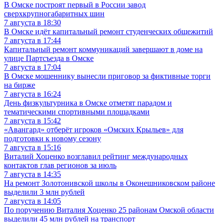
В Омске построят первый в России завод
сверхкрупногабаритных шин
7 августа в 18:30
В Омске идёт капитальный ремонт студенческих общежитий
7 августа в 17:44
Капитальный ремонт коммуникаций завершают в доме на
улице Партсъезда в Омске
7 августа в 17:04
В Омске мошеннику вынесли приговор за фиктивные торги
на бирже
7 августа в 16:24
День физкультурника в Омске отметят парадом и
тематическими спортивными площадками
7 августа в 15:42
«Авангард» отберёт игроков «Омских Крыльев» для
подготовки к новому сезону
7 августа в 15:16
Виталий Хоценко возглавил рейтинг международных
контактов глав регионов за июль
7 августа в 14:35
На ремонт Золотонивской школы в Оконешниковском районе
выделили 3 млн рублей
7 августа в 14:05
По поручению Виталия Хоценко 25 районам Омской области
выделили 45 млн рублей на транспорт