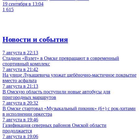
19 сентября в 13:04
1 615
Новости и события
7 августа в 22:13
Стадион «Взлет» в Омске превращают в современный
спортивный комплекс
7 августа в 21:42
На улице Лукашевича уложат щебёночно-мастичное покрытие
вместо асфальта
7 августа в 21:13
В Омскую область поступили новые автобусы для
пригородных маршрутов
7 августа в 20:32
В Омске стартовал «Музыкальный пикник» (6+) с рок-хитами
в исполнении оркестра
7 августа в 19:46
Газификация северных районов Омской области
продолжается
7 августа в 19:06