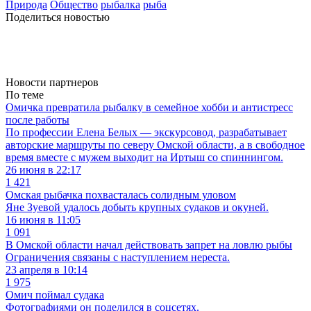
Природа
Общество
рыбалка
рыба
Поделиться новостью
Новости партнеров
По теме
Омичка превратила рыбалку в семейное хобби и антистресс
после работы
По профессии Елена Белых — экскурсовод, разрабатывает
авторские маршруты по северу Омской области, а в свободное
время вместе с мужем выходит на Иртыш со спиннингом.
26 июня в 22:17
1 421
Омская рыбачка похвасталась солидным уловом
Яне Зуевой удалось добыть крупных судаков и окуней.
16 июня в 11:05
1 091
В Омской области начал действовать запрет на ловлю рыбы
Ограничения связаны с наступлением нереста.
23 апреля в 10:14
1 975
Омич поймал судака
Фотографиями он поделился в соцсетях.