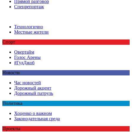
Прямой разговор
Спецрепортаж
Технологично
Местные жители
Спорт
Овертайм
Голос Арены
#ГудДжоб
Новости
Час новостей
Дорожный акцент
Дорожный патруль
Политика
Хоценко о важном
Законодательная среда
Проекты