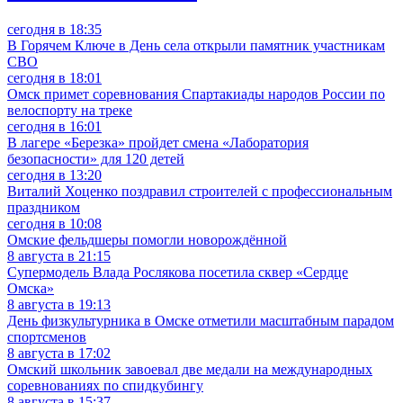
сегодня в 18:35
В Горячем Ключе в День села открыли памятник участникам
СВО
сегодня в 18:01
Омск примет соревнования Спартакиады народов России по
велоспорту на треке
сегодня в 16:01
В лагере «Березка» пройдет смена «Лаборатория
безопасности» для 120 детей
сегодня в 13:20
Виталий Хоценко поздравил строителей с профессиональным
праздником
сегодня в 10:08
Омские фельдшеры помогли новорождённой
8 августа в 21:15
Супермодель Влада Рослякова посетила сквер «Сердце
Омска»
8 августа в 19:13
День физкультурника в Омске отметили масштабным парадом
спортсменов
8 августа в 17:02
Омский школьник завоевал две медали на международных
соревнованиях по спидкубингу
8 августа в 15:37