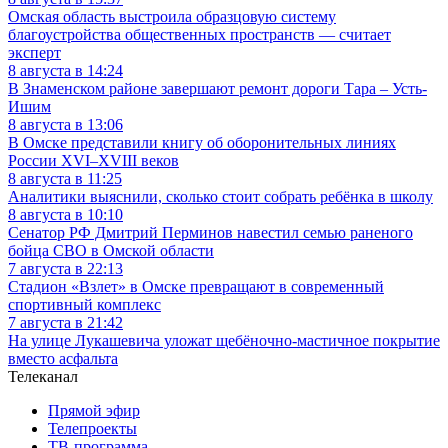
Омская область выстроила образцовую систему
благоустройства общественных пространств — считает
эксперт
8 августа в 14:24
В Знаменском районе завершают ремонт дороги Тара – Усть-
Ишим
8 августа в 13:06
В Омске представили книгу об оборонительных линиях
России XVI–XVIII веков
8 августа в 11:25
Аналитики выяснили, сколько стоит собрать ребёнка в школу
8 августа в 10:10
Сенатор РФ Дмитрий Перминов навестил семью раненого
бойца СВО в Омской области
7 августа в 22:13
Стадион «Взлет» в Омске превращают в современный
спортивный комплекс
7 августа в 21:42
На улице Лукашевича уложат щебёночно-мастичное покрытие
вместо асфальта
Телеканал
Прямой эфир
Телепроекты
ТВ-программа