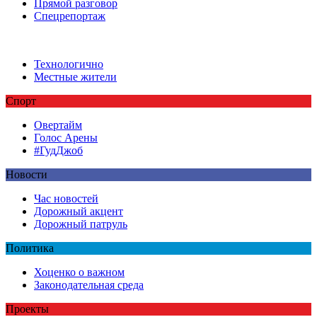
Прямой разговор
Спецрепортаж
Технологично
Местные жители
Спорт
Овертайм
Голос Арены
#ГудДжоб
Новости
Час новостей
Дорожный акцент
Дорожный патруль
Политика
Хоценко о важном
Законодательная среда
Проекты