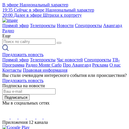
В эфире
Национальный характер
19:35
Сейчас в эфире
Национальный характер
20:00
Далее в эфире
Штрихи к портрету
Прямой эфир
Телепроекты
Новости
Спецпроекты
Авангард
Радио
Еще
Предложить новость
Прямой эфир
Телепроекты
Час новостей
Спецпроекты
ТВ-
Программа
Радио Monte Carlo
Про Авангард
Реклама
О нас
Контакты
Правовая информация
Вы стали очевидцем интересного события или происшествия?
Предложить новость
Подписка на новости
Подписаться
Мы в социальных сетях
Приложения 12 канала