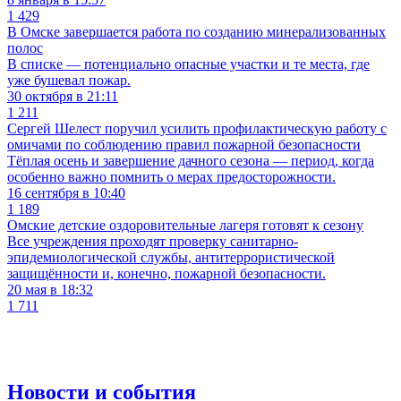
1 429
В Омске завершается работа по созданию минерализованных
полос
В списке — потенциально опасные участки и те места, где
уже бушевал пожар.
30 октября в 21:11
1 211
Сергей Шелест поручил усилить профилактическую работу с
омичами по соблюдению правил пожарной безопасности
Тёплая осень и завершение дачного сезона — период, когда
особенно важно помнить о мерах предосторожности.
16 сентября в 10:40
1 189
Омские детские оздоровительные лагеря готовят к сезону
Все учреждения проходят проверку санитарно-
эпидемиологической службы, антитеррористической
защищённости и, конечно, пожарной безопасности.
20 мая в 18:32
1 711
Новости и события