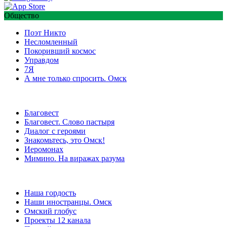
Общество
Поэт Никто
Несломленный
Покоривший космос
Управдом
7Я
А мне только спросить. Омск
Благовест
Благовест. Слово пастыря
Диалог с героями
Знакомьтесь, это Омск!
Иеромонах
Мимино. На виражах разума
Наша гордость
Наши иностранцы. Омск
Омский глобус
Проекты 12 канала