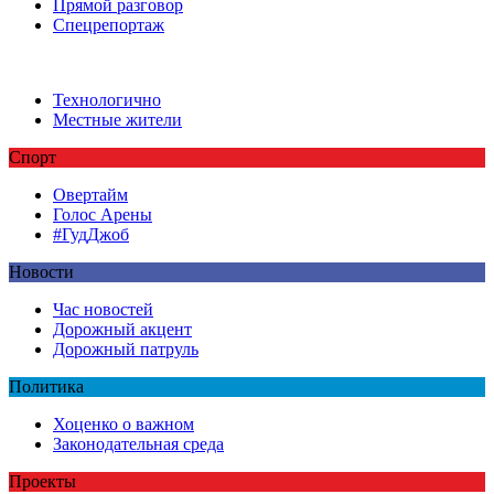
Прямой разговор
Спецрепортаж
Технологично
Местные жители
Спорт
Овертайм
Голос Арены
#ГудДжоб
Новости
Час новостей
Дорожный акцент
Дорожный патруль
Политика
Хоценко о важном
Законодательная среда
Проекты