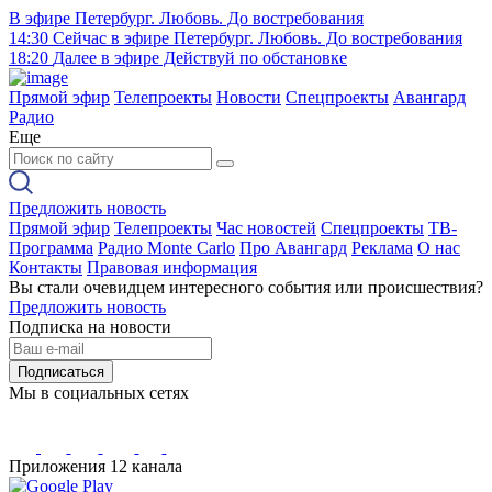
В эфире
Петербург. Любовь. До востребования
14:30
Сейчас в эфире
Петербург. Любовь. До востребования
18:20
Далее в эфире
Действуй по обстановке
Прямой эфир
Телепроекты
Новости
Спецпроекты
Авангард
Радио
Еще
Предложить новость
Прямой эфир
Телепроекты
Час новостей
Спецпроекты
ТВ-
Программа
Радио Monte Carlo
Про Авангард
Реклама
О нас
Контакты
Правовая информация
Вы стали очевидцем интересного события или происшествия?
Предложить новость
Подписка на новости
Подписаться
Мы в социальных сетях
Приложения 12 канала