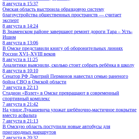
8 августа в 15:37
Омская область выстроила образцовую систему
благоустройства общественных пространств — считает
эксперт
8 августа в 14:24
В Знаменском районе завершают ремонт дороги Тара – Усть-
Ишим
8 августа в 13:06
В Омске представили книгу об оборонительных линиях
России XVI–XVIII веков
8 августа в 11:25
Аналитики выяснили, сколько стоит собрать ребёнка в школу
8 августа в 10:10
Сенатор РФ Дмитрий Перминов навестил семью раненого
бойца СВО в Омской области
7 августа в 22:13
Стадион «Взлет» в Омске превращают в современный
спортивный комплекс
7 августа в 21:42
На улице Лукашевича уложат щебёночно-мастичное покрытие
вместо асфальта
7 августа в 21:13
В Омскую область поступили новые автобусы для
пригородных маршрутов
7 августа в 20:32