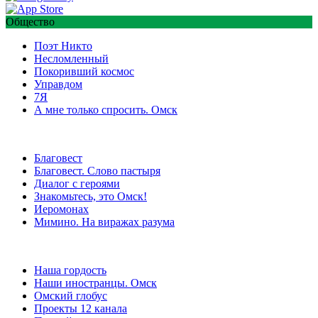
Общество
Поэт Никто
Несломленный
Покоривший космос
Управдом
7Я
А мне только спросить. Омск
Благовест
Благовест. Слово пастыря
Диалог с героями
Знакомьтесь, это Омск!
Иеромонах
Мимино. На виражах разума
Наша гордость
Наши иностранцы. Омск
Омский глобус
Проекты 12 канала