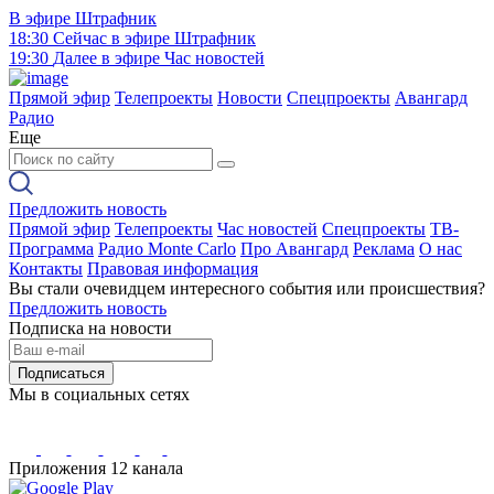
В эфире
Штрафник
18:30
Сейчас в эфире
Штрафник
19:30
Далее в эфире
Час новостей
Прямой эфир
Телепроекты
Новости
Спецпроекты
Авангард
Радио
Еще
Предложить новость
Прямой эфир
Телепроекты
Час новостей
Спецпроекты
ТВ-
Программа
Радио Monte Carlo
Про Авангард
Реклама
О нас
Контакты
Правовая информация
Вы стали очевидцем интересного события или происшествия?
Предложить новость
Подписка на новости
Подписаться
Мы в социальных сетях
Приложения 12 канала