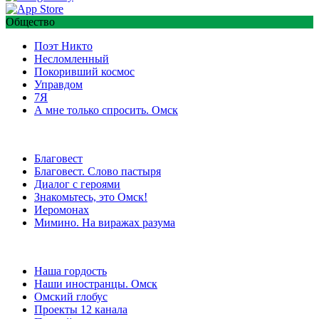
Общество
Поэт Никто
Несломленный
Покоривший космос
Управдом
7Я
А мне только спросить. Омск
Благовест
Благовест. Слово пастыря
Диалог с героями
Знакомьтесь, это Омск!
Иеромонах
Мимино. На виражах разума
Наша гордость
Наши иностранцы. Омск
Омский глобус
Проекты 12 канала