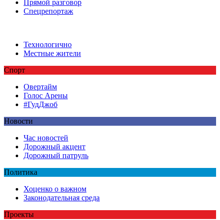
Прямой разговор
Спецрепортаж
Технологично
Местные жители
Спорт
Овертайм
Голос Арены
#ГудДжоб
Новости
Час новостей
Дорожный акцент
Дорожный патруль
Политика
Хоценко о важном
Законодательная среда
Проекты