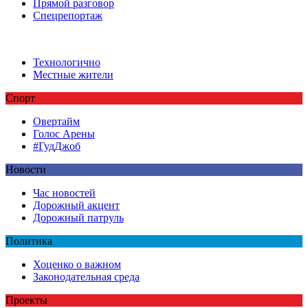
Прямой разговор
Спецрепортаж
Технологично
Местные жители
Спорт
Овертайм
Голос Арены
#ГудДжоб
Новости
Час новостей
Дорожный акцент
Дорожный патруль
Политика
Хоценко о важном
Законодательная среда
Проекты