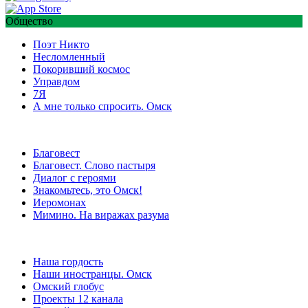
Общество
Поэт Никто
Несломленный
Покоривший космос
Управдом
7Я
А мне только спросить. Омск
Благовест
Благовест. Слово пастыря
Диалог с героями
Знакомьтесь, это Омск!
Иеромонах
Мимино. На виражах разума
Наша гордость
Наши иностранцы. Омск
Омский глобус
Проекты 12 канала