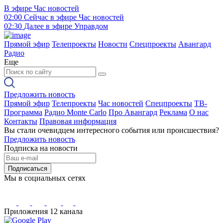
В эфире
Час новостей
02:00
Сейчас в эфире
Час новостей
02:30
Далее в эфире
Управдом
Прямой эфир
Телепроекты
Новости
Спецпроекты
Авангард
Радио
Еще
Предложить новость
Прямой эфир
Телепроекты
Час новостей
Спецпроекты
ТВ-
Программа
Радио Monte Carlo
Про Авангард
Реклама
О нас
Контакты
Правовая информация
Вы стали очевидцем интересного события или происшествия?
Предложить новость
Подписка на новости
Подписаться
Мы в социальных сетях
Приложения 12 канала