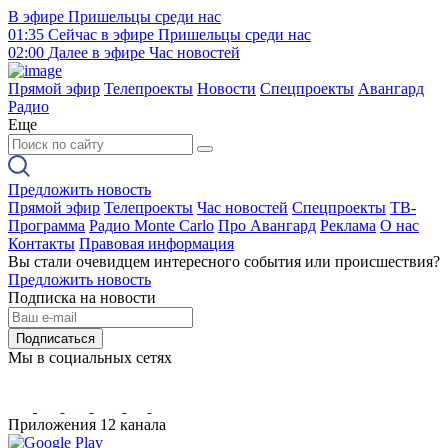
В эфире
Пришельцы среди нас
01:35
Сейчас в эфире
Пришельцы среди нас
02:00
Далее в эфире
Час новостей
Прямой эфир
Телепроекты
Новости
Спецпроекты
Авангард
Радио
Еще
Предложить новость
Прямой эфир
Телепроекты
Час новостей
Спецпроекты
ТВ-
Программа
Радио Monte Carlo
Про Авангард
Реклама
О нас
Контакты
Правовая информация
Вы стали очевидцем интересного события или происшествия?
Предложить новость
Подписка на новости
Подписаться
Мы в социальных сетях
Приложения 12 канала