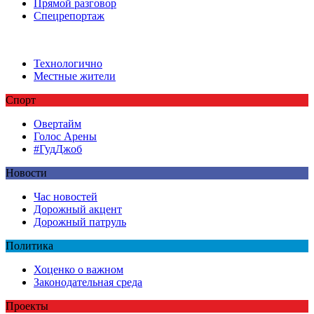
Прямой разговор
Спецрепортаж
Технологично
Местные жители
Спорт
Овертайм
Голос Арены
#ГудДжоб
Новости
Час новостей
Дорожный акцент
Дорожный патруль
Политика
Хоценко о важном
Законодательная среда
Проекты