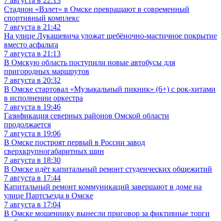
7 августа в 22:13
Стадион «Взлет» в Омске превращают в современный
спортивный комплекс
7 августа в 21:42
На улице Лукашевича уложат щебёночно-мастичное покрытие
вместо асфальта
7 августа в 21:13
В Омскую область поступили новые автобусы для
пригородных маршрутов
7 августа в 20:32
В Омске стартовал «Музыкальный пикник» (6+) с рок-хитами
в исполнении оркестра
7 августа в 19:46
Газификация северных районов Омской области
продолжается
7 августа в 19:06
В Омске построят первый в России завод
сверхкрупногабаритных шин
7 августа в 18:30
В Омске идёт капитальный ремонт студенческих общежитий
7 августа в 17:44
Капитальный ремонт коммуникаций завершают в доме на
улице Партсъезда в Омске
7 августа в 17:04
В Омске мошеннику вынесли приговор за фиктивные торги