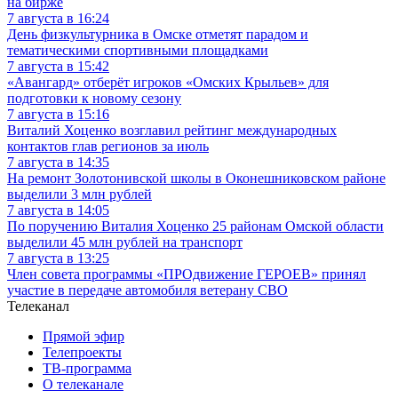
на бирже
7 августа в 16:24
День физкультурника в Омске отметят парадом и
тематическими спортивными площадками
7 августа в 15:42
«Авангард» отберёт игроков «Омских Крыльев» для
подготовки к новому сезону
7 августа в 15:16
Виталий Хоценко возглавил рейтинг международных
контактов глав регионов за июль
7 августа в 14:35
На ремонт Золотонивской школы в Оконешниковском районе
выделили 3 млн рублей
7 августа в 14:05
По поручению Виталия Хоценко 25 районам Омской области
выделили 45 млн рублей на транспорт
7 августа в 13:25
Член совета программы «ПРОдвижение ГЕРОЕВ» принял
участие в передаче автомобиля ветерану СВО
Телеканал
Прямой эфир
Телепроекты
ТВ-программа
О телеканале