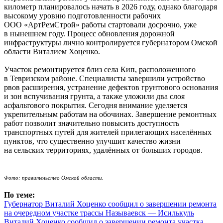
километр планировалось начать в 2026 году, однако благодаря
высокому уровню подготовленности рабочих
ООО «АртРемСтрой» работы стартовали досрочно, уже
в нынешнем году. Процесс обновления дорожной
инфраструктуры лично контролируется губернатором Омской
области Виталием Хоценко.
Участок ремонтируется близ села Кип, расположенного
в Тевризском районе. Специалисты завершили устройство
рвов расширения, устранение дефектов грунтового основания
и зон вспучивания грунта, а также уложили два слоя
асфальтового покрытия. Сегодня внимание уделяется
укрепительным работам на обочинах. Завершение ремонтных
работ позволит значительно повысить доступность
транспортных путей для жителей прилегающих населённых
пунктов, что существенно улучшит качество жизни
на сельских территориях, удалённых от больших городов.
Фото: правительство Омской области.
По теме:
Губернатор Виталий Хоценко сообщил о завершении ремонта
на очередном участке трассы Называевск — Исилькуль
Виталий Хоценко сообщил о завершении ремонта участка