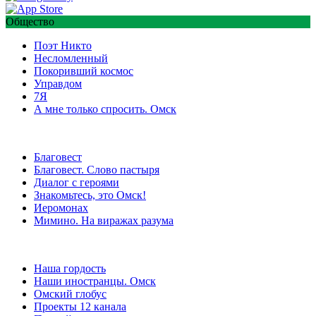
Общество
Поэт Никто
Несломленный
Покоривший космос
Управдом
7Я
А мне только спросить. Омск
Благовест
Благовест. Слово пастыря
Диалог с героями
Знакомьтесь, это Омск!
Иеромонах
Мимино. На виражах разума
Наша гордость
Наши иностранцы. Омск
Омский глобус
Проекты 12 канала