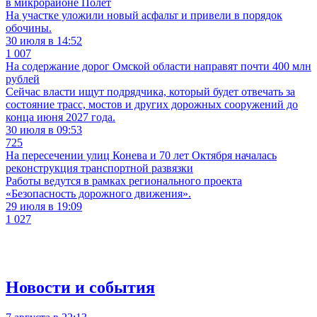
в микрорайоне Полёт
На участке уложили новый асфальт и привели в порядок
обочины.
30 июля в 14:52
1 007
На содержание дорог Омской области направят почти 400 млн
рублей
Сейчас власти ищут подрядчика, который будет отвечать за
состояние трасс, мостов и других дорожных сооружений до
конца июня 2027 года.
30 июля в 09:53
725
На пересечении улиц Конева и 70 лет Октября началась
реконструкция транспортной развязки
Работы ведутся в рамках регионального проекта
«Безопасность дорожного движения».
29 июля в 19:09
1 027
Новости и события