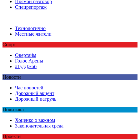
Прямой разговор
Спецрепортаж
Технологично
Местные жители
Спорт
Овертайм
Голос Арены
#ГудДжоб
Новости
Час новостей
Дорожный акцент
Дорожный патруль
Политика
Хоценко о важном
Законодательная среда
Проекты