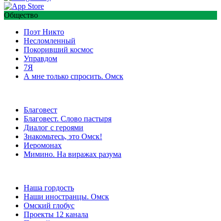
Общество
Поэт Никто
Несломленный
Покоривший космос
Управдом
7Я
А мне только спросить. Омск
Благовест
Благовест. Слово пастыря
Диалог с героями
Знакомьтесь, это Омск!
Иеромонах
Мимино. На виражах разума
Наша гордость
Наши иностранцы. Омск
Омский глобус
Проекты 12 канала