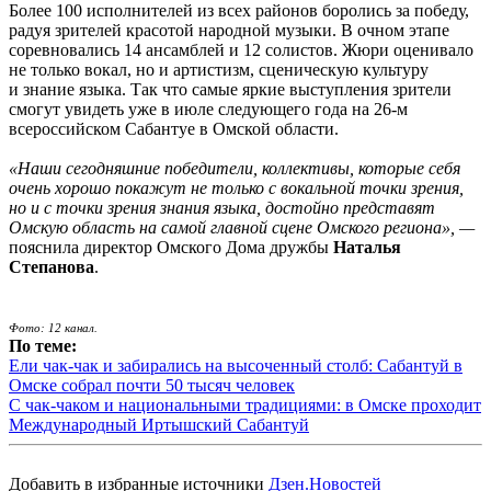
Более 100 исполнителей из всех районов боролись за победу,
радуя зрителей красотой народной музыки. В очном этапе
соревновались 14 ансамблей и 12 солистов. Жюри оценивало
не только вокал, но и артистизм, сценическую культуру
и знание языка. Так что самые яркие выступления зрители
смогут увидеть уже в июле следующего года на 26-м
всероссийском Сабантуе в Омской области.
«Наши сегодняшние победители, коллективы, которые себя
очень хорошо покажут не только с вокальной точки зрения,
но и с точки зрения знания языка, достойно представят
Омскую область на самой главной сцене Омского региона», —
пояснила директор Омского Дома дружбы
Наталья
Степанова
.
Фото: 12 канал.
По теме:
Ели чак-чак и забирались на высоченный столб: Сабантуй в
Омске собрал почти 50 тысяч человек
С чак-чаком и национальными традициями: в Омске проходит
Международный Иртышский Сабантуй
Добавить в избранные источники
Дзен.Новостей