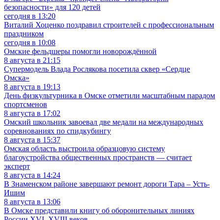
безопасности» для 120 детей
сегодня в 13:20
Виталий Хоценко поздравил строителей с профессиональным
праздником
сегодня в 10:08
Омские фельдшеры помогли новорождённой
8 августа в 21:15
Супермодель Влада Рослякова посетила сквер «Сердце
Омска»
8 августа в 19:13
День физкультурника в Омске отметили масштабным парадом
спортсменов
8 августа в 17:02
Омский школьник завоевал две медали на международных
соревнованиях по спидкубингу
8 августа в 15:37
Омская область выстроила образцовую систему
благоустройства общественных пространств — считает
эксперт
8 августа в 14:24
В Знаменском районе завершают ремонт дороги Тара – Усть-
Ишим
8 августа в 13:06
В Омске представили книгу об оборонительных линиях
России XVI–XVIII веков