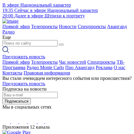
В эфире
Национальный характер
19:35
Сейчас в эфире
Национальный характер
20:00
Далее в эфире
Штрихи к портрету
Прямой эфир
Телепроекты
Новости
Спецпроекты
Авангард
Радио
Еще
Предложить новость
Прямой эфир
Телепроекты
Час новостей
Спецпроекты
ТВ-
Программа
Радио Monte Carlo
Про Авангард
Реклама
О нас
Контакты
Правовая информация
Вы стали очевидцем интересного события или происшествия?
Предложить новость
Подписка на новости
Подписаться
Мы в социальных сетях
Приложения 12 канала