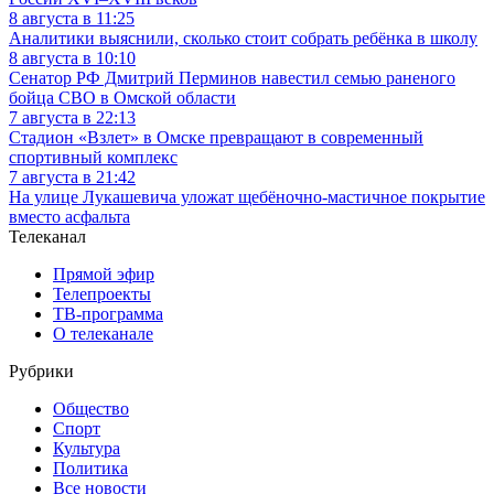
8 августа в 11:25
Аналитики выяснили, сколько стоит собрать ребёнка в школу
8 августа в 10:10
Сенатор РФ Дмитрий Перминов навестил семью раненого
бойца СВО в Омской области
7 августа в 22:13
Стадион «Взлет» в Омске превращают в современный
спортивный комплекс
7 августа в 21:42
На улице Лукашевича уложат щебёночно-мастичное покрытие
вместо асфальта
Телеканал
Прямой эфир
Телепроекты
ТВ-программа
О телеканале
Рубрики
Общество
Спорт
Культура
Политика
Все новости