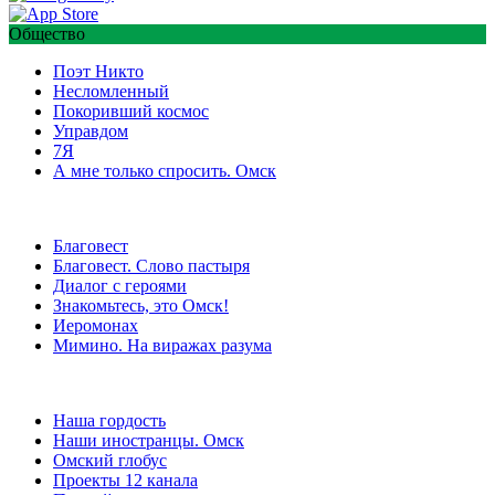
Общество
Поэт Никто
Несломленный
Покоривший космос
Управдом
7Я
А мне только спросить. Омск
Благовест
Благовест. Слово пастыря
Диалог с героями
Знакомьтесь, это Омск!
Иеромонах
Мимино. На виражах разума
Наша гордость
Наши иностранцы. Омск
Омский глобус
Проекты 12 канала