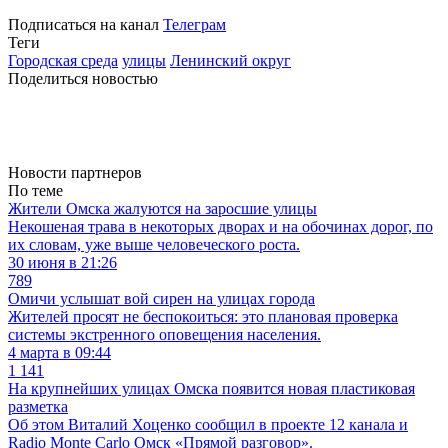
Подписаться на канал
Телеграм
Теги
Городская среда
улицы
Ленинский округ
Поделиться новостью
Новости партнеров
По теме
Жители Омска жалуются на заросшие улицы
Некошеная трава в некоторых дворах и на обочинах дорог, по
их словам, уже выше человеческого роста.
30 июня в 21:26
789
Омичи услышат вой сирен на улицах города
Жителей просят не беспокоиться: это плановая проверка
системы экстренного оповещения населения.
4 марта в 09:44
1 141
На крупнейших улицах Омска появится новая пластиковая
разметка
Об этом Виталий Хоценко сообщил в проекте 12 канала и
Radio Monte Carlo Омск «Прямой разговор».