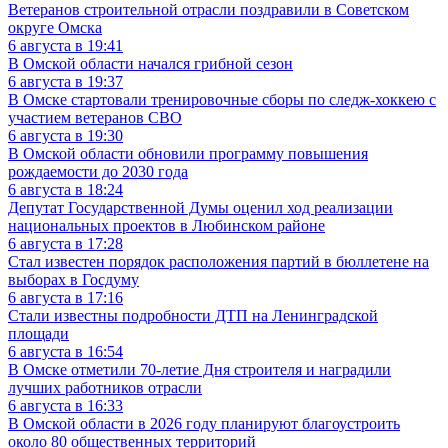
Ветеранов строительной отрасли поздравили в Советском
округе Омска
6 августа в 19:41
В Омской области начался грибной сезон
6 августа в 19:37
В Омске стартовали тренировочные сборы по следж-хоккею с
участием ветеранов СВО
6 августа в 19:30
В Омской области обновили программу повышения
рождаемости до 2030 года
6 августа в 18:24
Депутат Государственной Думы оценил ход реализации
национальных проектов в Любинском районе
6 августа в 17:28
Стал известен порядок расположения партий в бюллетене на
выборах в Госдуму
6 августа в 17:16
Стали известны подробности ДТП на Ленинградской
площади
6 августа в 16:54
В Омске отметили 70-летие Дня строителя и наградили
лучших работников отрасли
6 августа в 16:33
В Омской области в 2026 году планируют благоустроить
около 80 общественных территорий