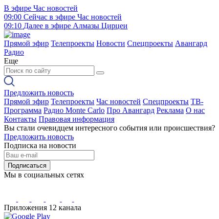
В эфире
Час новостей
09:00
Сейчас в эфире
Час новостей
09:10
Далее в эфире
Алмазы Цирцеи
Прямой эфир
Телепроекты
Новости
Спецпроекты
Авангард
Радио
Еще
Предложить новость
Прямой эфир
Телепроекты
Час новостей
Спецпроекты
ТВ-
Программа
Радио Monte Carlo
Про Авангард
Реклама
О нас
Контакты
Правовая информация
Вы стали очевидцем интересного события или происшествия?
Предложить новость
Подписка на новости
Подписаться
Мы в социальных сетях
Приложения 12 канала