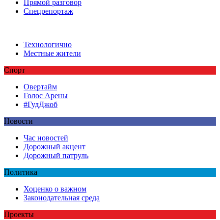
Прямой разговор
Спецрепортаж
Технологично
Местные жители
Спорт
Овертайм
Голос Арены
#ГудДжоб
Новости
Час новостей
Дорожный акцент
Дорожный патруль
Политика
Хоценко о важном
Законодательная среда
Проекты