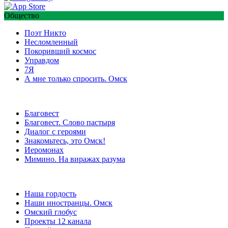
Общество
Поэт Никто
Несломленный
Покоривший космос
Управдом
7Я
А мне только спросить. Омск
Благовест
Благовест. Слово пастыря
Диалог с героями
Знакомьтесь, это Омск!
Иеромонах
Мимино. На виражах разума
Наша гордость
Наши иностранцы. Омск
Омский глобус
Проекты 12 канала