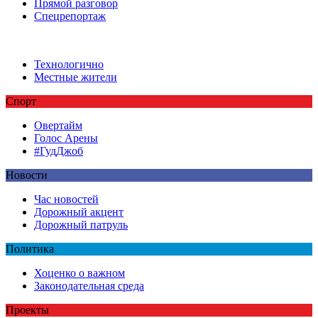
Прямой разговор
Спецрепортаж
Технологично
Местные жители
Спорт
Овертайм
Голос Арены
#ГудДжоб
Новости
Час новостей
Дорожный акцент
Дорожный патруль
Политика
Хоценко о важном
Законодательная среда
Проекты