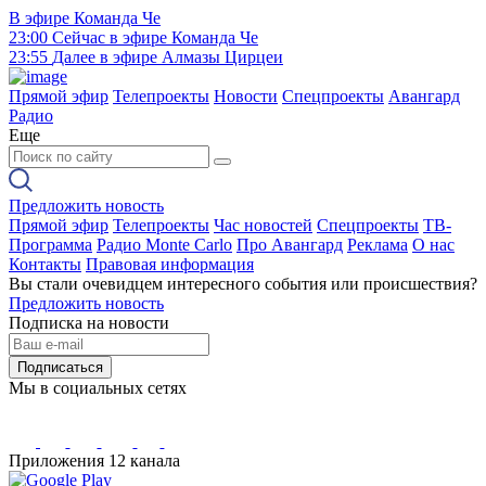
В эфире
Команда Че
23:00
Сейчас в эфире
Команда Че
23:55
Далее в эфире
Алмазы Цирцеи
Прямой эфир
Телепроекты
Новости
Спецпроекты
Авангард
Радио
Еще
Предложить новость
Прямой эфир
Телепроекты
Час новостей
Спецпроекты
ТВ-
Программа
Радио Monte Carlo
Про Авангард
Реклама
О нас
Контакты
Правовая информация
Вы стали очевидцем интересного события или происшествия?
Предложить новость
Подписка на новости
Подписаться
Мы в социальных сетях
Приложения 12 канала