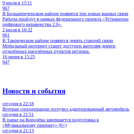
9 июля в 15:11
967
В Большереченском районе появятся три новые вышки связи
Работы пройдут в рамках федерального проекта «Устранение
цифрового неравенства 2.0».
2 июля в 16:32
961
В Таврическом районе появятся девять станций связи
Мобильный интернет станет доступен жителям девяти
отдалённых населённых пунктов региона.
16 июня в 15:25
947
Новости и события
сегодня в 22:18
Ветеран спецоперации получил адаптированный автомобиль
сегодня в 21:51
В парке на Королёва завершается подготовка к
«Музыкальному пикнику» (6+)
сегодня в 21:13