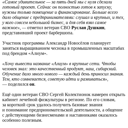
«Самое удивительное — за пять дней мы с нуля сделали
готовый проект. Сейчас он полностью готов к запуску,
нужны только помещение и финансирование. Больше всего
дало общение с предпринимателями: слушал и крупных, и тех,
у кого совсем небольшой бизнес, и для себя взял самое
важное», —
отметил ветеран СВО
Руслан Душкин
,
представивший проект барбершопа.
Участник программы Александр Новосёлов планирует
заняться выращиванием чеснока в промышленных масштабах
под брендом «Алиум».
«Хочу вывести название «Алиум» в крупные сети. Чтобы
человек знал: это качественный продукт, наш, сибирский.
Обучение дало много нового — каждый день приносил знания.
Тем, кто сомневается, советую идти и развиваться»,
— поделился
он
.
Ещё один ветеран СВО Сергей Колектионок намерен открыть
кабинет лечебной физкультуры в регионе. По его словам,
за короткий срок удалось получить базовые знания
и понимание предпринимательской деятельности, а общение
с действующими бизнесменами и наставниками оказалось
особенно полезным.