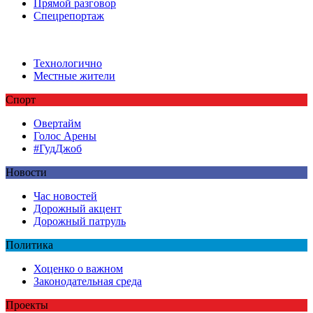
Прямой разговор
Спецрепортаж
Технологично
Местные жители
Спорт
Овертайм
Голос Арены
#ГудДжоб
Новости
Час новостей
Дорожный акцент
Дорожный патруль
Политика
Хоценко о важном
Законодательная среда
Проекты