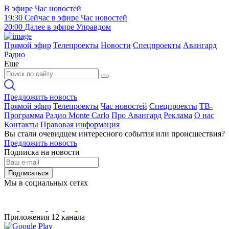
В эфире
Час новостей
19:30
Сейчас в эфире
Час новостей
20:00
Далее в эфире
Управдом
Прямой эфир
Телепроекты
Новости
Спецпроекты
Авангард
Радио
Еще
Предложить новость
Прямой эфир
Телепроекты
Час новостей
Спецпроекты
ТВ-
Программа
Радио Monte Carlo
Про Авангард
Реклама
О нас
Контакты
Правовая информация
Вы стали очевидцем интересного события или происшествия?
Предложить новость
Подписка на новости
Подписаться
Мы в социальных сетях
Приложения 12 канала