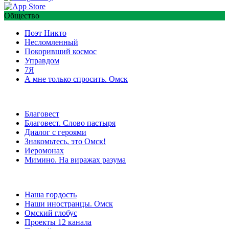
Общество
Поэт Никто
Несломленный
Покоривший космос
Управдом
7Я
А мне только спросить. Омск
Благовест
Благовест. Слово пастыря
Диалог с героями
Знакомьтесь, это Омск!
Иеромонах
Мимино. На виражах разума
Наша гордость
Наши иностранцы. Омск
Омский глобус
Проекты 12 канала