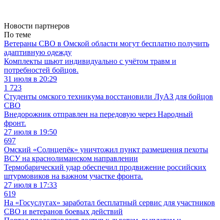
Новости партнеров
По теме
Ветераны СВО в Омской области могут бесплатно получить
адаптивную одежду
Комплекты шьют индивидуально с учётом травм и
потребностей бойцов.
31 июля в 20:29
1 723
Студенты омского техникума восстановили ЛуАЗ для бойцов
СВО
Внедорожник отправлен на передовую через Народный
фронт.
27 июля в 19:50
697
Омский «Солнцепёк» уничтожил пункт размещения пехоты
ВСУ на краснолиманском направлении
Термобарический удар обеспечил продвижение российских
штурмовиков на важном участке фронта.
27 июля в 17:33
619
На «Госуслугах» заработал бесплатный сервис для участников
СВО и ветеранов боевых действий