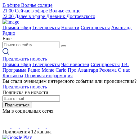
В эфире
Волчье солнце
21:00
Сейчас в эфире
Волчье солнце
22:00
Далее в эфире
Дневник Достоевского
Прямой эфир
Телепроекты
Новости
Спецпроекты
Авангард
Радио
Еще
Предложить новость
Прямой эфир
Телепроекты
Час новостей
Спецпроекты
ТВ-
Программа
Радио Monte Carlo
Про Авангард
Реклама
О нас
Контакты
Правовая информация
Вы стали очевидцем интересного события или происшествия?
Предложить новость
Подписка на новости
Подписаться
Мы в социальных сетях
Приложения 12 канала