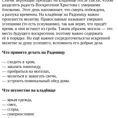
Сейчас верующие приходят на кладбище после Пасхи, чтобы
разделить радость Воскресения Христова с умершими
близкими. Этот день напоминает, что смерть побеждена,
а разлука временна. На кладбище на Радоницу важно
произнести молитву. Православные называют умерших
усопшими (то есть уснувшими), так как верят, что придёт
время, и они встанут из гроба. Таким образом, могила — это
место будущего воскресения, поэтому важно содержать
её в порядке. Но ещё важнее сосредоточиться на искренней
молитве за душу усопшего, вспомнить его добрые дела.
Что принято делать на Радоницу
— сходить в храм,
— заказать панихиду,
— прибраться на могилах,
— молиться и зажигать свечи,
— устроить поминальный обед дома.
Что неуместно на кладбище
— яркая одежда,
— смех,
— ссоры,
— сквернословие