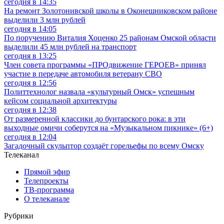
сегодня в 14:35
На ремонт Золотонивской школы в Оконешниковском районе
выделили 3 млн рублей
сегодня в 14:05
По поручению Виталия Хоценко 25 районам Омской области
выделили 45 млн рублей на транспорт
сегодня в 13:25
Член совета программы «ПРОдвижение ГЕРОЕВ» принял
участие в передаче автомобиля ветерану СВО
сегодня в 12:56
Политтехнолог назвала «культурный Омск» успешным
кейсом социальной архитектуры
сегодня в 12:38
От размеренной классики до бунтарского рока: в эти
выходные омичи соберутся на «Музыкальном пикнике» (6+)
сегодня в 12:04
Загадочный скульптор создаёт горельефы по всему Омску
Телеканал
Прямой эфир
Телепроекты
ТВ-программа
О телеканале
Рубрики