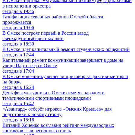
В Омске стартовал «Музыкальный пикник» (6+) с рок-хитами
в исполнении оркестра
сегодня в 19:46
Газификация северных районов Омской области
продолжается
сегодня в 19:06
В Омске построят первый в России завод
сверхкрупногабаритных шин
сегодня в 18:30
В Омске идёт капитальный ремонт студенческих общежитий
сегодня в 17:44
Капитальный ремонт коммуникаций завершают в доме на
улице Партсъезда в Омске
сегодня в 17:04
В Омске мошеннику вынесли приговор за фиктивные торги
на бирже
сегодня в 16:24
День физкультурника в Омске отметят парадом и
тематическими спортивными площадками
сегодня в 15:42
«Авангард» отберёт игроков «Омских Крыльев» для
подготовки к новому сезону
сегодня в 15:16
Виталий Хоценко возглавил рейтинг международных
контактов глав регионов за июль