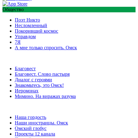
Общество
Поэт Никто
Несломленный
Покоривший космос
Управдом
7Я
А мне только спросить. Омск
Благовест
Благовест. Слово пастыря
Диалог с героями
Знакомьтесь, это Омск!
Иеромонах
Мимино. На виражах разума
Наша гордость
Наши иностранцы. Омск
Омский глобус
Проекты 12 канала