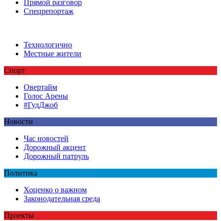
Прямой разговор
Спецрепортаж
Технологично
Местные жители
Спорт
Овертайм
Голос Арены
#ГудДжоб
Новости
Час новостей
Дорожный акцент
Дорожный патруль
Политика
Хоценко о важном
Законодательная среда
Проекты