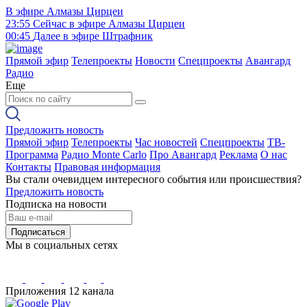
В эфире
Алмазы Цирцеи
23:55
Сейчас в эфире
Алмазы Цирцеи
00:45
Далее в эфире
Штрафник
Прямой эфир
Телепроекты
Новости
Спецпроекты
Авангард
Радио
Еще
Предложить новость
Прямой эфир
Телепроекты
Час новостей
Спецпроекты
ТВ-
Программа
Радио Monte Carlo
Про Авангард
Реклама
О нас
Контакты
Правовая информация
Вы стали очевидцем интересного события или происшествия?
Предложить новость
Подписка на новости
Подписаться
Мы в социальных сетях
Приложения 12 канала