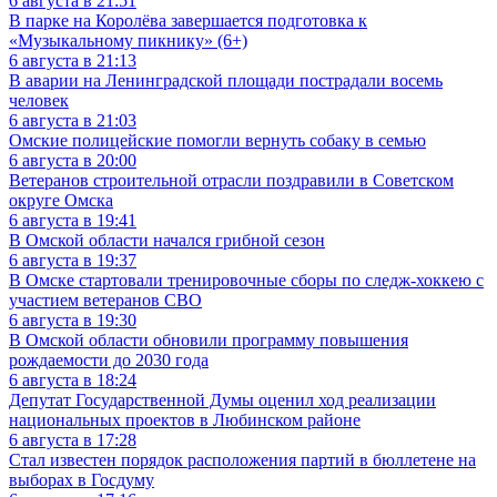
6 августа в 21:51
В парке на Королёва завершается подготовка к
«Музыкальному пикнику» (6+)
6 августа в 21:13
В аварии на Ленинградской площади пострадали восемь
человек
6 августа в 21:03
Омские полицейские помогли вернуть собаку в семью
6 августа в 20:00
Ветеранов строительной отрасли поздравили в Советском
округе Омска
6 августа в 19:41
В Омской области начался грибной сезон
6 августа в 19:37
В Омске стартовали тренировочные сборы по следж-хоккею с
участием ветеранов СВО
6 августа в 19:30
В Омской области обновили программу повышения
рождаемости до 2030 года
6 августа в 18:24
Депутат Государственной Думы оценил ход реализации
национальных проектов в Любинском районе
6 августа в 17:28
Стал известен порядок расположения партий в бюллетене на
выборах в Госдуму