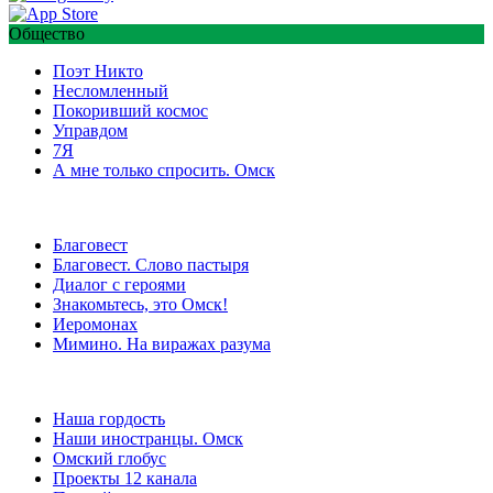
Общество
Поэт Никто
Несломленный
Покоривший космос
Управдом
7Я
А мне только спросить. Омск
Благовест
Благовест. Слово пастыря
Диалог с героями
Знакомьтесь, это Омск!
Иеромонах
Мимино. На виражах разума
Наша гордость
Наши иностранцы. Омск
Омский глобус
Проекты 12 канала