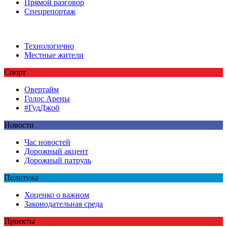
Прямой разговор
Спецрепортаж
Технологично
Местные жители
Спорт
Овертайм
Голос Арены
#ГудДжоб
Новости
Час новостей
Дорожный акцент
Дорожный патруль
Политика
Хоценко о важном
Законодательная среда
Проекты