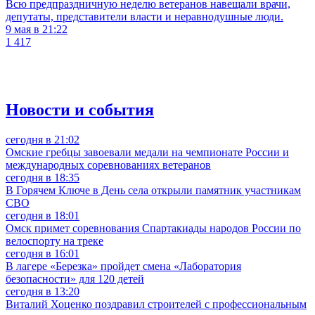
Всю предпраздничную неделю ветеранов навещали врачи,
депутаты, представители власти и неравнодушные люди.
9 мая в 21:22
1 417
Новости и события
сегодня в 21:02
Омские гребцы завоевали медали на чемпионате России и
международных соревнованиях ветеранов
сегодня в 18:35
В Горячем Ключе в День села открыли памятник участникам
СВО
сегодня в 18:01
Омск примет соревнования Спартакиады народов России по
велоспорту на треке
сегодня в 16:01
В лагере «Березка» пройдет смена «Лаборатория
безопасности» для 120 детей
сегодня в 13:20
Виталий Хоценко поздравил строителей с профессиональным