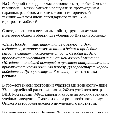
На Соборной площади 9 мая состоялся смотр войск Омского
гарнизона. Тысячи омичей наблюдали за прохождением
парадных расчётов, а также колонны исторической
техники — в том числе легендарного танка Т-34
и ретроавтомобилей.
С поздравлением к ветеранам войны, труженикам тыла
и жителям области обратился губернатор Виталий Хоценко.
«День Победы — это напоминание о крепости духа
и единстве, которое помогло нашим дедам и прадедам
разбить фашизм и сохранить страну. Сегодня их дело
продолжают участники специальной военной операции.
Объединённые общей историей и чувством патриотизма они
приближают новую большую победу. Да здравствует народ-
победитель! Да здравствует Россия!», —
сказал
глава
региона
.
В торжественном построении участвовали военнослужащие
33-й гвардейской ракетной армии, 242-го учебного центра
ВДВ, Росгвардии, МЧС, кадеты и курсанты омских военных
учебных заведений. Смотр открыла рота почётного караула
Омского автобронетанкового инженерного института.
В конце мероприятия Виталий Хоценко и начальник Омского