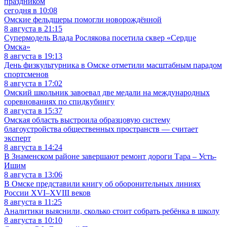
праздником
сегодня в 10:08
Омские фельдшеры помогли новорождённой
8 августа в 21:15
Супермодель Влада Рослякова посетила сквер «Сердце
Омска»
8 августа в 19:13
День физкультурника в Омске отметили масштабным парадом
спортсменов
8 августа в 17:02
Омский школьник завоевал две медали на международных
соревнованиях по спидкубингу
8 августа в 15:37
Омская область выстроила образцовую систему
благоустройства общественных пространств — считает
эксперт
8 августа в 14:24
В Знаменском районе завершают ремонт дороги Тара – Усть-
Ишим
8 августа в 13:06
В Омске представили книгу об оборонительных линиях
России XVI–XVIII веков
8 августа в 11:25
Аналитики выяснили, сколько стоит собрать ребёнка в школу
8 августа в 10:10