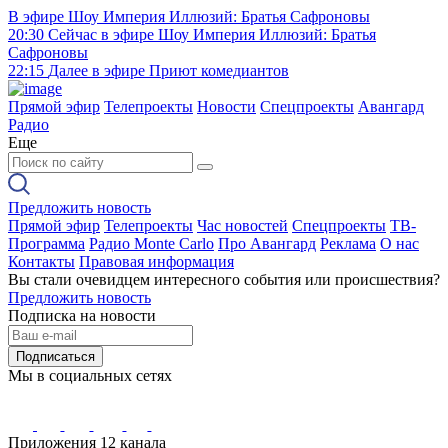
В эфире
Шоу Империя Иллюзий: Братья Сафроновы
20:30
Сейчас в эфире
Шоу Империя Иллюзий: Братья
Сафроновы
22:15
Далее в эфире
Приют комедиантов
Прямой эфир
Телепроекты
Новости
Спецпроекты
Авангард
Радио
Еще
Предложить новость
Прямой эфир
Телепроекты
Час новостей
Спецпроекты
ТВ-
Программа
Радио Monte Carlo
Про Авангард
Реклама
О нас
Контакты
Правовая информация
Вы стали очевидцем интересного события или происшествия?
Предложить новость
Подписка на новости
Подписаться
Мы в социальных сетях
Приложения 12 канала