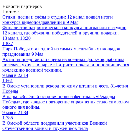
Новости партнеров
По теме
Стихи, песни и слёзы в студии: 12 канал подвёл итоги
конкурса видеопоздравлений к 9 Мая
Финалистов патриотического конкурса пригласили в студию
12 канала, где объявили победителей и вручили подарки.
13 мая в 18:20
1 837
Парк Победы стал одной из самых масштабных площадок
празднования 9 Мая
Артисты представили сцены из военных фильмов, работала
полевая кухня, а в парке «Патриот» показали пополнившуюся
коллекцию военной техники.
9 мая в 22:14
1 661
В Омске установили рекорд по жиму штанги в честь 81-летия
Победы
В парке «Зелёный остров» прошёл фестиваль «Рекорды
Победы», где каждое повторение упражнения стало символом
одного дня войны.
9 мая в 21:34
1 785
В Омской области поздравили участников Великой
Отечественной войны и тружеников тыла