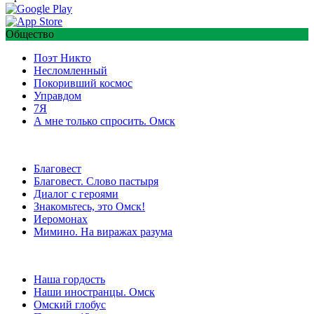
Общество
Поэт Никто
Несломленный
Покоривший космос
Управдом
7Я
А мне только спросить. Омск
Благовест
Благовест. Слово пастыря
Диалог с героями
Знакомьтесь, это Омск!
Иеромонах
Мимино. На виражах разума
Наша гордость
Наши иностранцы. Омск
Омский глобус