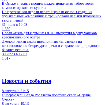
В Омске впервые прошла межрегиональная лаборатория
композиторского искусства
На протяжении недели ребята изучали основы создания
музыкальных композиций и тренировали навыки публичных
выступлений.
31 июля в 19:58
1 839
Новая жизнь для Иртыша: ОНПЗ выпустил в реку мальков
краснокнижного осетра
Экологическая акция предприятия направлена на
восстановление биоресурсов реки и сохранение природного
баланса региона.
30 июля в 17:07
1 017
Новости и события
8 августа в 21:15
Супермодель Влада Рослякова посетила сквер «Сердце
Омска»
8 августа в 19:13