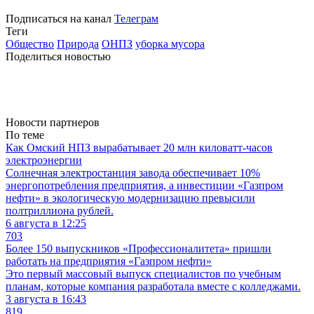
Подписаться на канал
Телеграм
Теги
Общество
Природа
ОНПЗ
уборка мусора
Поделиться новостью
Новости партнеров
По теме
Как Омский НПЗ вырабатывает 20 млн киловатт-часов
электроэнергии
Солнечная электростанция завода обеспечивает 10%
энергопотребления предприятия, а инвестиции «Газпром
нефти» в экологическую модернизацию превысили
полтриллиона рублей.
6 августа в 12:25
703
Более 150 выпускников «Профессионалитета» пришли
работать на предприятия «Газпром нефти»
Это первый массовый выпуск специалистов по учебным
планам, которые компания разработала вместе с колледжами.
3 августа в 16:43
819