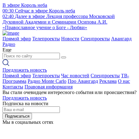
В эфире
Король неба
00:30
Сейчас в эфире
Король неба
02:40
Далее в эфире
Лекция профессора Московской
Духовной Академии и Семинарии Осипова А.И.
«Православное учение о Боге - Любви»
Прямой эфир
Телепроекты
Новости
Спецпроекты
Авангард
Радио
Еще
Предложить новость
Прямой эфир
Телепроекты
Час новостей
Спецпроекты
ТВ-
Программа
Радио Monte Carlo
Про Авангард
Реклама
О нас
Контакты
Правовая информация
Вы стали очевидцем интересного события или происшествия?
Предложить новость
Подписка на новости
Подписаться
Мы в социальных сетях