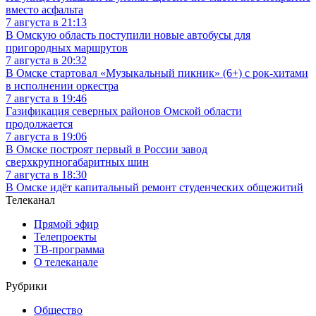
вместо асфальта
7 августа в 21:13
В Омскую область поступили новые автобусы для
пригородных маршрутов
7 августа в 20:32
В Омске стартовал «Музыкальный пикник» (6+) с рок-хитами
в исполнении оркестра
7 августа в 19:46
Газификация северных районов Омской области
продолжается
7 августа в 19:06
В Омске построят первый в России завод
сверхкрупногабаритных шин
7 августа в 18:30
В Омске идёт капитальный ремонт студенческих общежитий
Телеканал
Прямой эфир
Телепроекты
ТВ-программа
О телеканале
Рубрики
Общество