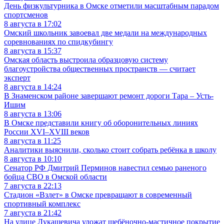
День физкультурника в Омске отметили масштабным парадом
спортсменов
8 августа в 17:02
Омский школьник завоевал две медали на международных
соревнованиях по спидкубингу
8 августа в 15:37
Омская область выстроила образцовую систему
благоустройства общественных пространств — считает
эксперт
8 августа в 14:24
В Знаменском районе завершают ремонт дороги Тара – Усть-
Ишим
8 августа в 13:06
В Омске представили книгу об оборонительных линиях
России XVI–XVIII веков
8 августа в 11:25
Аналитики выяснили, сколько стоит собрать ребёнка в школу
8 августа в 10:10
Сенатор РФ Дмитрий Перминов навестил семью раненого
бойца СВО в Омской области
7 августа в 22:13
Стадион «Взлет» в Омске превращают в современный
спортивный комплекс
7 августа в 21:42
На улице Лукашевича уложат щебёночно-мастичное покрытие