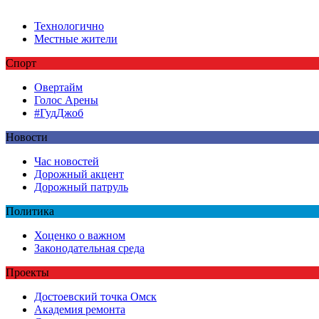
Технологично
Местные жители
Спорт
Овертайм
Голос Арены
#ГудДжоб
Новости
Час новостей
Дорожный акцент
Дорожный патруль
Политика
Хоценко о важном
Законодательная среда
Проекты
Достоевский точка Омск
Академия ремонта