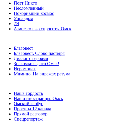
Поэт Никто
Несломленный
Покоривший космос
Управдом
7Я
А мне только спросить. Омск
Благовест
Благовест. Слово пастыря
Диалог с героями
Знакомьтесь, это Омск!
Иеромонах
Мимино. На виражах разума
Наша гордость
Наши иностранцы. Омск
Омский глобус
Проекты 12 канала
Прямой разговор
Спецрепортаж