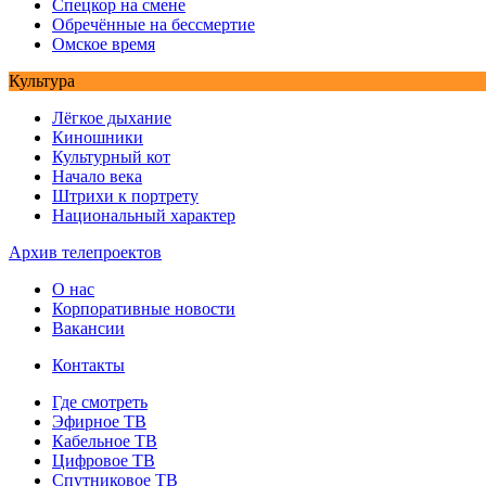
Спецкор на смене
Обречённые на бессмертие
Омское время
Культура
Лёгкое дыхание
Киношники
Культурный кот
Начало века
Штрихи к портрету
Национальный характер
Архив телепроектов
О нас
Корпоративные новости
Вакансии
Контакты
Где смотреть
Эфирное ТВ
Кабельное ТВ
Цифровое ТВ
Спутниковое ТВ