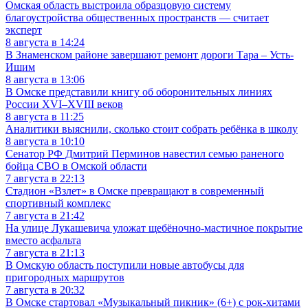
Омская область выстроила образцовую систему
благоустройства общественных пространств — считает
эксперт
8 августа в 14:24
В Знаменском районе завершают ремонт дороги Тара – Усть-
Ишим
8 августа в 13:06
В Омске представили книгу об оборонительных линиях
России XVI–XVIII веков
8 августа в 11:25
Аналитики выяснили, сколько стоит собрать ребёнка в школу
8 августа в 10:10
Сенатор РФ Дмитрий Перминов навестил семью раненого
бойца СВО в Омской области
7 августа в 22:13
Стадион «Взлет» в Омске превращают в современный
спортивный комплекс
7 августа в 21:42
На улице Лукашевича уложат щебёночно-мастичное покрытие
вместо асфальта
7 августа в 21:13
В Омскую область поступили новые автобусы для
пригородных маршрутов
7 августа в 20:32
В Омске стартовал «Музыкальный пикник» (6+) с рок-хитами