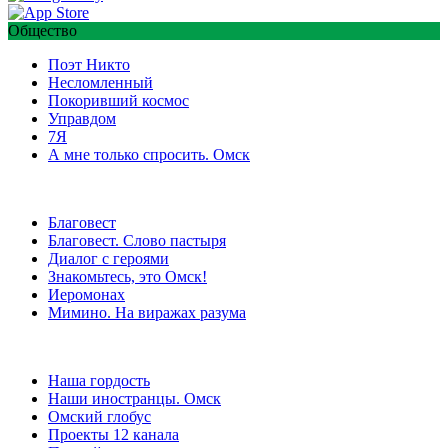
Общество
Поэт Никто
Несломленный
Покоривший космос
Управдом
7Я
А мне только спросить. Омск
Благовест
Благовест. Слово пастыря
Диалог с героями
Знакомьтесь, это Омск!
Иеромонах
Мимино. На виражах разума
Наша гордость
Наши иностранцы. Омск
Омский глобус
Проекты 12 канала