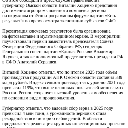
Об этом сообщили в пресс-службе правительства.
Губернатор Омской области Виталий Хоценко представил
достижения агропромышленного комплекса региона
на окружном отчётно-программном форуме партии «Есть
результат!» во время осмотра экспозиции субъектов СФО.
Презентация ключевых результатов была организована
на фотовыставке и мультимедийном экране. В мероприятии
поучаствовали первый заместитель председателя Совета
Федерации Федерального Собрания РФ, секретарь
Генерального совета партии «Единая Россия» Владимир
Якушев, а также полномочный представитель президента РФ
в СФО Анатолий Серышев.
Виталий Хоценко отметил, что по итогам 2025 года объём
производства продукции АПК Омской области составил 339
млрд рублей. Индекс сельхозпроизводства к уровню 2021 года
превысил 119%, что выше плановых показателей минсельхоза
России. Регион сохраняет высокий уровень самообеспечения
по основным видам продовольствия.
Губернатор отметил, что валовой сбор зерна в 2025 году
превысил 4 млн тонн, а урожайность зерновых стала
рекордной за всю историю наблюдений. В области
продолжается реализация крупных инвестиционных проектов