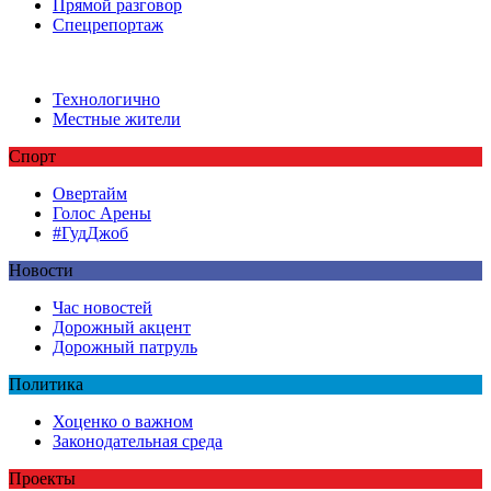
Прямой разговор
Спецрепортаж
Технологично
Местные жители
Спорт
Овертайм
Голос Арены
#ГудДжоб
Новости
Час новостей
Дорожный акцент
Дорожный патруль
Политика
Хоценко о важном
Законодательная среда
Проекты