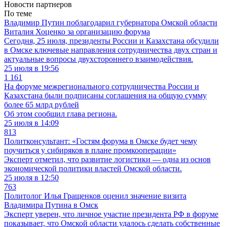
Новости партнеров
По теме
Владимир Путин поблагодарил губернатора Омской области
Виталия Хоценко за организацию форума
Сегодня, 25 июля, президенты России и Казахстана обсудили
в Омске ключевые направления сотрудничества двух стран и
актуальные вопросы двухстороннего взаимодействия.
25 июля в 19:56
1 161
На форуме межрегионального сотрудничества России и
Казахстана были подписаны соглашения на общую сумму
более 65 млрд рублей
Об этом сообщил глава региона.
25 июля в 14:09
813
Политконсультант: «Гостям форума в Омске будет чему
поучиться у сибиряков в плане промкооперации»
Эксперт отметил, что развитие логистики — одна из основ
экономической политики властей Омской области.
25 июля в 12:50
763
Политолог Илья Гращенков оценил значение визита
Владимира Путина в Омск
Эксперт уверен, что личное участие президента РФ в форуме
показывает, что Омской области удалось сделать собственные