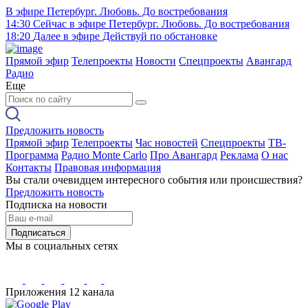
В эфире
Петербург. Любовь. До востребования
14:30
Сейчас в эфире
Петербург. Любовь. До востребования
18:20
Далее в эфире
Действуй по обстановке
Прямой эфир
Телепроекты
Новости
Спецпроекты
Авангард
Радио
Еще
Предложить новость
Прямой эфир
Телепроекты
Час новостей
Спецпроекты
ТВ-
Программа
Радио Monte Carlo
Про Авангард
Реклама
О нас
Контакты
Правовая информация
Вы стали очевидцем интересного события или происшествия?
Предложить новость
Подписка на новости
Подписаться
Мы в социальных сетях
Приложения 12 канала