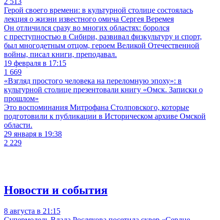
2 513
Герой своего времени: в культурной столице состоялась
лекция о жизни известного омича Сергея Веремея
Он отличился сразу во многих областях: боролся
с преступностью в Сибири, развивал физкультуру и спорт,
был многодетным отцом, героем Великой Отечественной
войны, писал книги, преподавал.
19 февраля в 17:15
1 669
«Взгляд простого человека на переломную эпоху»: в
культурной столице презентовали книгу «Омск. Записки о
прошлом»
Это воспоминания Митрофана Столповского, которые
подготовили к публикации в Историческом архиве Омской
области.
29 января в 19:38
2 229
Новости и события
8 августа в 21:15
Супермодель Влада Рослякова посетила сквер «Сердце