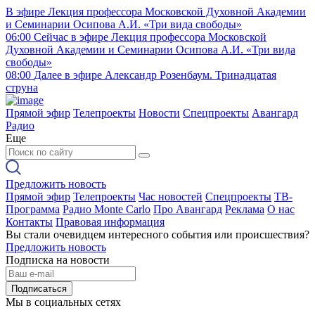
В эфире
Лекция профессора Московской Духовной Академии
и Семинарии Осипова А.И. «Три вида свободы»
06:00
Сейчас в эфире
Лекция профессора Московской
Духовной Академии и Семинарии Осипова А.И. «Три вида
свободы»
08:00
Далее в эфире
Александр Розенбаум. Тринадцатая
струна
Прямой эфир
Телепроекты
Новости
Спецпроекты
Авангард
Радио
Еще
Предложить новость
Прямой эфир
Телепроекты
Час новостей
Спецпроекты
ТВ-
Программа
Радио Monte Carlo
Про Авангард
Реклама
О нас
Контакты
Правовая информация
Вы стали очевидцем интересного события или происшествия?
Предложить новость
Подписка на новости
Подписаться
Мы в социальных сетях