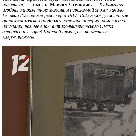
идеологии,
— отметил
Максим Стельмак
. —
Художники
изобразили различные моменты переломной эпохи: начало
Великой Российской революции 1917–1922 годов, участников
антиколчаковского подполья, отряды интернационалистов
на улицах, разные виды антибольшевистского Омска,
вступление в город Красной армии, визит Феликса
Дзержинского».