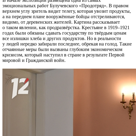
В начале экспозиции размещена одна из самых
эмоциональных работ Булучевского «Продотряд». В правом
верхнем углу зритель видит телегу, которая увозит продукты,
а на переднем плане вооружённые бойцы отстреливаются,
видимо, от деревенских жителей. Картина рассказывает
о таком явлении, как продразвёрстка. Крестьяне в 1919–1921
годах были обязаны сдавать государству по твёрдым ценам
все излишки хлеба и других продуктов. Но в реальности
у людей нередко забирали последнее, обрекая на голод. Такие
отчаянные меры были вызваны глубоким экономическом
кризисом, который наступил в стране в результате Первой
мировой и Гражданской войн.