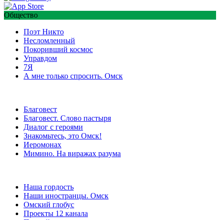
Общество
Поэт Никто
Несломленный
Покоривший космос
Управдом
7Я
А мне только спросить. Омск
Благовест
Благовест. Слово пастыря
Диалог с героями
Знакомьтесь, это Омск!
Иеромонах
Мимино. На виражах разума
Наша гордость
Наши иностранцы. Омск
Омский глобус
Проекты 12 канала