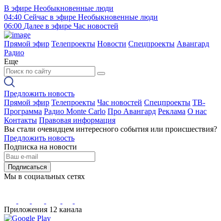
В эфире
Необыкновенные люди
04:40
Сейчас в эфире
Необыкновенные люди
06:00
Далее в эфире
Час новостей
Прямой эфир
Телепроекты
Новости
Спецпроекты
Авангард
Радио
Еще
Предложить новость
Прямой эфир
Телепроекты
Час новостей
Спецпроекты
ТВ-
Программа
Радио Monte Carlo
Про Авангард
Реклама
О нас
Контакты
Правовая информация
Вы стали очевидцем интересного события или происшествия?
Предложить новость
Подписка на новости
Подписаться
Мы в социальных сетях
Приложения 12 канала