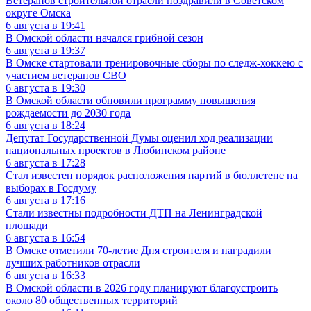
Ветеранов строительной отрасли поздравили в Советском
округе Омска
6 августа в 19:41
В Омской области начался грибной сезон
6 августа в 19:37
В Омске стартовали тренировочные сборы по следж-хоккею с
участием ветеранов СВО
6 августа в 19:30
В Омской области обновили программу повышения
рождаемости до 2030 года
6 августа в 18:24
Депутат Государственной Думы оценил ход реализации
национальных проектов в Любинском районе
6 августа в 17:28
Стал известен порядок расположения партий в бюллетене на
выборах в Госдуму
6 августа в 17:16
Стали известны подробности ДТП на Ленинградской
площади
6 августа в 16:54
В Омске отметили 70-летие Дня строителя и наградили
лучших работников отрасли
6 августа в 16:33
В Омской области в 2026 году планируют благоустроить
около 80 общественных территорий