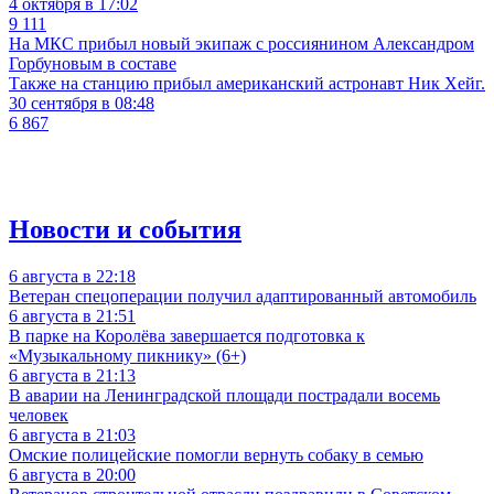
4 октября в 17:02
9 111
На МКС прибыл новый экипаж с россиянином Александром
Горбуновым в составе
Также на станцию прибыл американский астронавт Ник Хейг.
30 сентября в 08:48
6 867
Новости и события
6 августа в 22:18
Ветеран спецоперации получил адаптированный автомобиль
6 августа в 21:51
В парке на Королёва завершается подготовка к
«Музыкальному пикнику» (6+)
6 августа в 21:13
В аварии на Ленинградской площади пострадали восемь
человек
6 августа в 21:03
Омские полицейские помогли вернуть собаку в семью
6 августа в 20:00