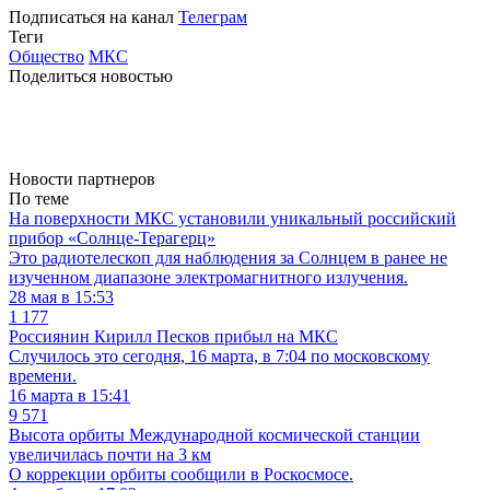
Подписаться на канал
Телеграм
Теги
Общество
МКС
Поделиться новостью
Новости партнеров
По теме
На поверхности МКС установили уникальный российский
прибор «Солнце‑Терагерц»
Это радиотелескоп для наблюдения за Солнцем в ранее не
изученном диапазоне электромагнитного излучения.
28 мая в 15:53
1 177
Россиянин Кирилл Песков прибыл на МКС
Случилось это сегодня, 16 марта, в 7:04 по московскому
времени.
16 марта в 15:41
9 571
Высота орбиты Международной космической станции
увеличилась почти на 3 км
О коррекции орбиты сообщили в Роскосмосе.