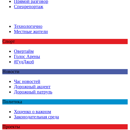
Прямой разговор
Спецрепортаж
Технологично
Местные жители
Спорт
Овертайм
Голос Арены
#ГудДжоб
Новости
Час новостей
Дорожный акцент
Дорожный патруль
Политика
Хоценко о важном
Законодательная среда
Проекты