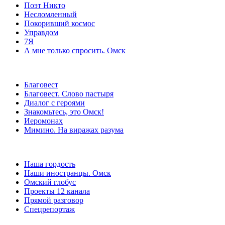
Поэт Никто
Несломленный
Покоривший космос
Управдом
7Я
А мне только спросить. Омск
Благовест
Благовест. Слово пастыря
Диалог с героями
Знакомьтесь, это Омск!
Иеромонах
Мимино. На виражах разума
Наша гордость
Наши иностранцы. Омск
Омский глобус
Проекты 12 канала
Прямой разговор
Спецрепортаж