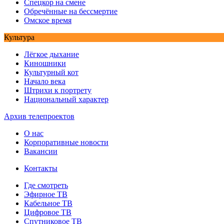
Спецкор на смене
Обречённые на бессмертие
Омское время
Культура
Лёгкое дыхание
Киношники
Культурный кот
Начало века
Штрихи к портрету
Национальный характер
Архив телепроектов
О нас
Корпоративные новости
Вакансии
Контакты
Где смотреть
Эфирное ТВ
Кабельное ТВ
Цифровое ТВ
Спутниковое ТВ