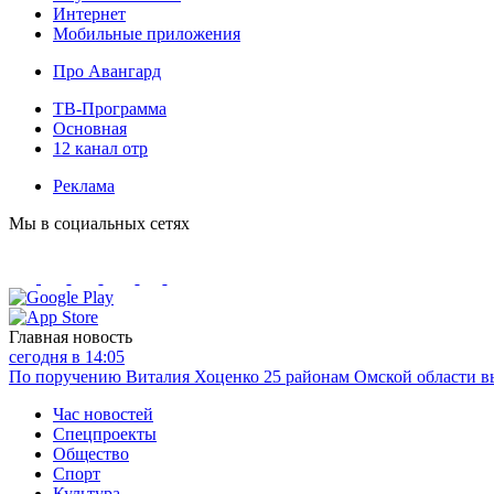
Интернет
Мобильные приложения
Про Авангард
ТВ-Программа
Основная
12 канал отр
Реклама
Мы в социальных сетях
Главная новость
сегодня в 14:05
По поручению Виталия Хоценко 25 районам Омской области вы
Час новостей
Спецпроекты
Общество
Спорт
Культура