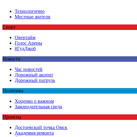
Технологично
Местные жители
Спорт
Овертайм
Голос Арены
#ГудДжоб
Новости
Час новостей
Дорожный акцент
Дорожный патруль
Политика
Хоценко о важном
Законодательная среда
Проекты
Достоевский точка Омск
Академия ремонта