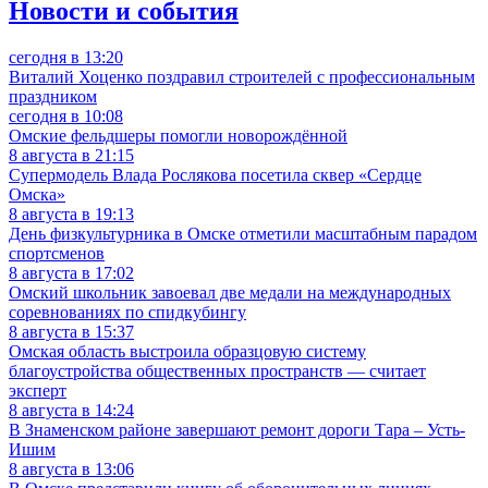
Новости и события
сегодня в 13:20
Виталий Хоценко поздравил строителей с профессиональным
праздником
сегодня в 10:08
Омские фельдшеры помогли новорождённой
8 августа в 21:15
Супермодель Влада Рослякова посетила сквер «Сердце
Омска»
8 августа в 19:13
День физкультурника в Омске отметили масштабным парадом
спортсменов
8 августа в 17:02
Омский школьник завоевал две медали на международных
соревнованиях по спидкубингу
8 августа в 15:37
Омская область выстроила образцовую систему
благоустройства общественных пространств — считает
эксперт
8 августа в 14:24
В Знаменском районе завершают ремонт дороги Тара – Усть-
Ишим
8 августа в 13:06