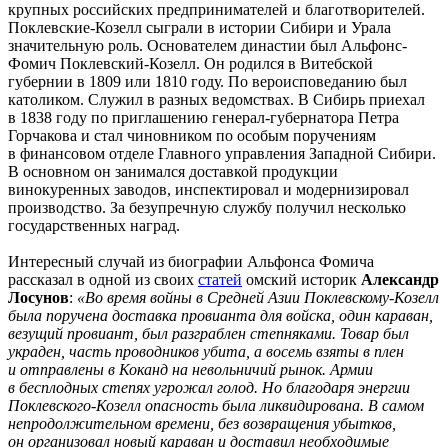
крупных российских предпринимателей и благотворителей.
Поклевские-Козелл сыграли в истории Сибири и Урала
значительную роль. Основателем династии был Альфонс-
Фомич Поклевский-Козелл. Он родился в Витебской
губернии в 1809 или 1810 году. По вероисповеданию был
католиком. Служил в разных ведомствах. В Сибирь приехал
в 1838 году по приглашению генерал-губернатора Петра
Горчакова и стал чиновником по особым поручениям
в финансовом отделе Главного управления Западной Сибири.
В основном он занимался доставкой продукции
винокуренных заводов, инспектировал и модернизировал
производство. За безупречную службу получил несколько
государственных наград.
Интересный случай из биографии Альфонса Фомича
рассказал в одной из своих
статей
омский историк
Александр
Лосунов
:
«Во время войны в Средней Азии Поклевскому-Козелл
была поручена доставка провианта для войска, один караван,
везущий провиант, был разграблен степняками. Товар был
украден, часть проводников убита, а восемь взяты в плен
и отправлены в Коканд на невольничий рынок. Армии
в бесплодных степях угрожал голод. Но благодаря энергии
Поклевского-Козелл опасность была ликвидирована. В самом
непродолжительном времени, без возвращения убытков,
он организовал новый караван и доставил необходимые