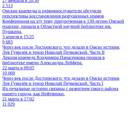
27 февраля в 20:30
2 513
Омские краеведы и церковнослужители обсудили
перспективы восстановления разрушенных храмов
Конференция на эту тему, приуроченная к 130-летию Омской
епархии, прошла в Областной научной библиотеке им.
Пушкина.
3 апреля в 15:25
9 683
Через век после Достоевского: что делали в Омске историк
Лев Гумилёв и тенор Николай Печковский. Часть II
Лекция краеведа Владимира Панасенкова прошла в
библиотеке имени Александра Лейфера.
22 марта в 09:05
10 069
Через век после Достоевского: что делали в Омске историк
Лев Гумилёв и тенор Николай Печковский. Часть I
Их печальные истории связаны с развитием такого района
нашего города, как Нефтяники.
21 марта в 17:02
11 029