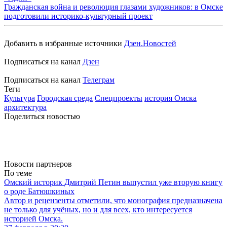
Гражданская война и революция глазами художников: в Омске
подготовили историко-культурный проект
Добавить в избранные источники
Дзен.Новостей
Подписаться на канал
Дзен
Подписаться на канал
Телеграм
Теги
Культура
Городская среда
Спецпроекты
история Омска
архитектура
Поделиться новостью
Новости партнеров
По теме
Омский историк Дмитрий Петин выпустил уже вторую книгу
о роде Батюшкиных
Автор и рецензенты отметили, что монография предназначена
не только для учёных, но и для всех, кто интересуется
историей Омска.