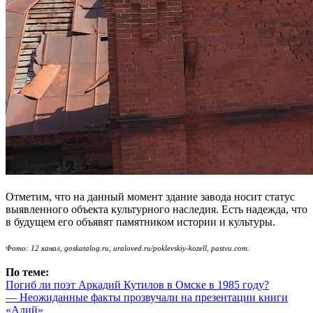
Отметим, что на данный момент здание завода носит статус
выявленного объекта культурного наследия. Есть надежда, что
в будущем его объявят памятником истории и культуры.
Фото: 12 канал,
goskatalog.ru,
uraloved.ru/poklevskiy-kozell,
pastvu.com.
По теме:
Погиб ли поэт Аркадий Кутилов в Омске в 1985 году?
— Неожиданные факты прозвучали на презентации книги
«Адий»