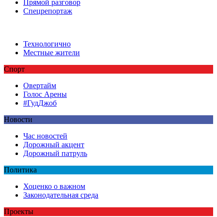
Прямой разговор
Спецрепортаж
Технологично
Местные жители
Спорт
Овертайм
Голос Арены
#ГудДжоб
Новости
Час новостей
Дорожный акцент
Дорожный патруль
Политика
Хоценко о важном
Законодательная среда
Проекты