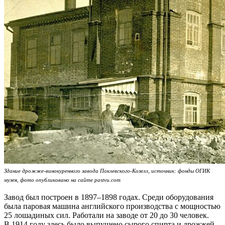
Здание дрожже-винокуренного завода Поклевского-Козелл, источник: фонды ОГИК
музея, фото опубликовано на сайте pastvu.com
Завод был построен в 1897–1898 годах. Среди оборудования
была паровая машина английского производства с мощностью
25 лошадиных сил. Работали на заводе от 20 до 30 человек.
В 1914 году здесь было выпущено сырого спирта и дрожжей