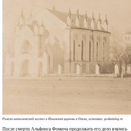
Римско-католический костел и Ильинская церковь в Омске, источник: goskatalog.ru
После смерти Альфонса Фомича продолжать его дело взялись