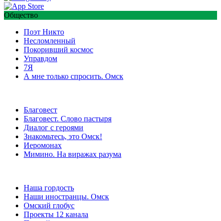
Общество
Поэт Никто
Несломленный
Покоривший космос
Управдом
7Я
А мне только спросить. Омск
Благовест
Благовест. Слово пастыря
Диалог с героями
Знакомьтесь, это Омск!
Иеромонах
Мимино. На виражах разума
Наша гордость
Наши иностранцы. Омск
Омский глобус
Проекты 12 канала