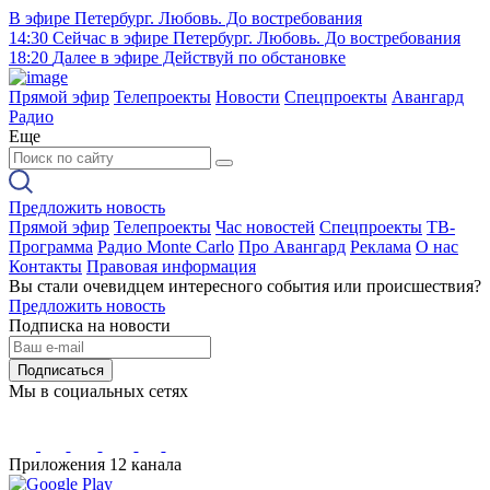
В эфире
Петербург. Любовь. До востребования
14:30
Сейчас в эфире
Петербург. Любовь. До востребования
18:20
Далее в эфире
Действуй по обстановке
Прямой эфир
Телепроекты
Новости
Спецпроекты
Авангард
Радио
Еще
Предложить новость
Прямой эфир
Телепроекты
Час новостей
Спецпроекты
ТВ-
Программа
Радио Monte Carlo
Про Авангард
Реклама
О нас
Контакты
Правовая информация
Вы стали очевидцем интересного события или происшествия?
Предложить новость
Подписка на новости
Подписаться
Мы в социальных сетях
Приложения 12 канала