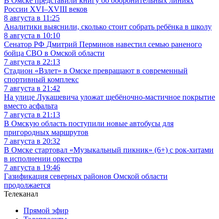
В Омске представили книгу об оборонительных линиях
России XVI–XVIII веков
8 августа в 11:25
Аналитики выяснили, сколько стоит собрать ребёнка в школу
8 августа в 10:10
Сенатор РФ Дмитрий Перминов навестил семью раненого
бойца СВО в Омской области
7 августа в 22:13
Стадион «Взлет» в Омске превращают в современный
спортивный комплекс
7 августа в 21:42
На улице Лукашевича уложат щебёночно-мастичное покрытие
вместо асфальта
7 августа в 21:13
В Омскую область поступили новые автобусы для
пригородных маршрутов
7 августа в 20:32
В Омске стартовал «Музыкальный пикник» (6+) с рок-хитами
в исполнении оркестра
7 августа в 19:46
Газификация северных районов Омской области
продолжается
Телеканал
Прямой эфир