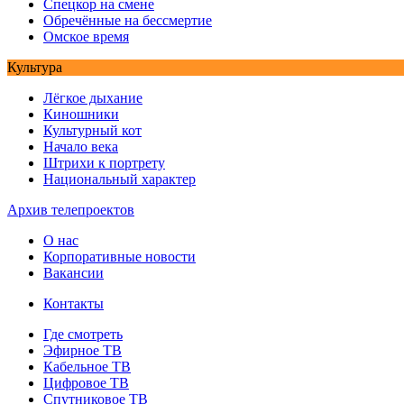
Спецкор на смене
Обречённые на бессмертие
Омское время
Культура
Лёгкое дыхание
Киношники
Культурный кот
Начало века
Штрихи к портрету
Национальный характер
Архив телепроектов
О нас
Корпоративные новости
Вакансии
Контакты
Где смотреть
Эфирное ТВ
Кабельное ТВ
Цифровое ТВ
Спутниковое ТВ