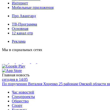
Интернет
Мобильные приложения
Про Авангард
ТВ-Программа
Основная
12 канал отр
Реклама
Мы в социальных сетях
Главная новость
сегодня в 14:05
По поручению Виталия Хоценко 25 районам Омской области вы
Час новостей
Спецпроекты
Общество
Спорт
Культура