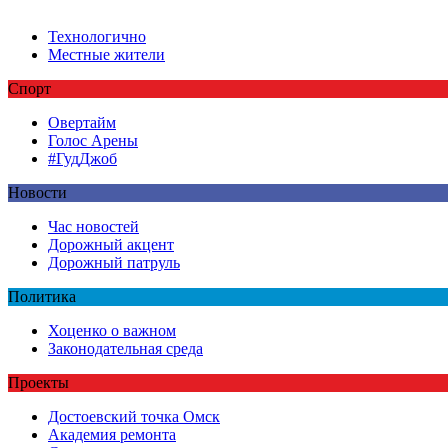
Технологично
Местные жители
Спорт
Овертайм
Голос Арены
#ГудДжоб
Новости
Час новостей
Дорожный акцент
Дорожный патруль
Политика
Хоценко о важном
Законодательная среда
Проекты
Достоевский точка Омск
Академия ремонта