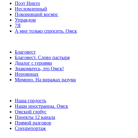
Поэт Никто
Несломленный
Покоривший космос
Управдом
7Я
А мне только спросить. Омск
Благовест
Благовест. Слово пастыря
Диалог с героями
Знакомьтесь, это Омск!
Иеромонах
Мимино. На виражах разума
Наша гордость
Наши иностранцы. Омск
Омский глобус
Проекты 12 канала
Прямой разговор
Спецрепортаж