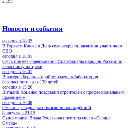
2 195
Новости и события
сегодня в 18:35
В Горячем Ключе в День села открыли памятник участникам
СВО
сегодня в 18:01
Омск примет соревнования Спартакиады народов России по
велоспорту на треке
сегодня в 16:01
В лагере «Березка» пройдет смена «Лаборатория
безопасности» для 120 детей
сегодня в 13:20
Виталий Хоценко поздравил строителей с профессиональным
праздником
сегодня в 10:08
Омские фельдшеры помогли новорождённой
8 августа в 21:15
Супермодель Влада Рослякова посетила сквер «Сердце
Омска»