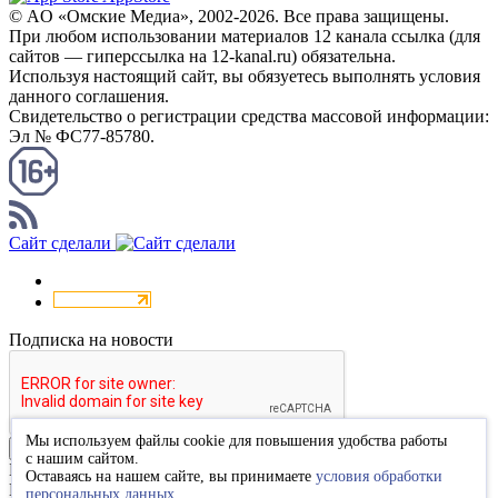
© AO «Омские Медиа», 2002-2026. Все права защищены.
При любом использовании материалов 12 канала ссылка (для
сайтов — гиперссылка на 12-kanal.ru) обязательна.
Используя настоящий сайт, вы обязуетесь выполнять условия
данного соглашения.
Свидетельство о регистрации средства массовой информации:
Эл № ФС77-85780.
КАНАЛ RSS
Сайт сделали
Подписка на новости
Мы используем файлы cookie для повышения удобства работы
Подписаться
с нашим сайтом.
Благодарим за подписку
Оставаясь на нашем сайте, вы принимаете
условия обработки
Пожалуйста, перейдите по ссылке в высланном вам письме
персональных данных
.