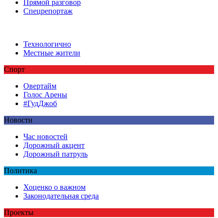
Прямой разговор
Спецрепортаж
Технологично
Местные жители
Спорт
Овертайм
Голос Арены
#ГудДжоб
Новости
Час новостей
Дорожный акцент
Дорожный патруль
Политика
Хоценко о важном
Законодательная среда
Проекты