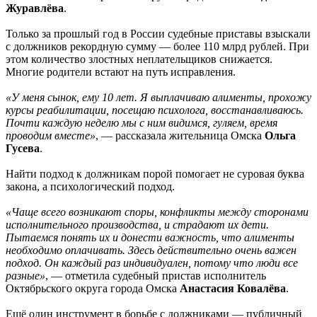
Журавлёва
.
Только за прошлый год в России судебные приставы взыскали
с должников рекордную сумму — более 110 млрд рублей. При
этом количество злостных неплательщиков снижается.
Многие родители встают на путь исправления.
«У меня сынок, ему 10 лет. Я выплачиваю алименты, прохожу
курсы реабилитации, посещаю психолога, восстанавливаюсь.
Почти каждую неделю мы с ним видимся, гуляем, время
проводим вместе»
, — рассказала жительница Омска
Ольга
Гусева
.
Найти подход к должникам порой помогает не суровая буква
закона, а психологический подход.
«Чаще всего возникают споры, конфликты между сторонами
исполнительного производства, и страдают их дети.
Пытаемся понять их и донести важность, что алименты
необходимо оплачивать. Здесь действительно очень важен
подход. Он каждый раз индивидуален, потому что люди все
разные»
, — отметила судебный пристав исполнитель
Октябрьского округа города Омска
Анастасия Ковалёва
.
Ещё один инструмент в борьбе с должниками — публичный