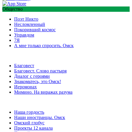
Общество
Поэт Никто
Несломленный
Покоривший космос
Управдом
7Я
А мне только спросить. Омск
Благовест
Благовест. Слово пастыря
Диалог с героями
Знакомьтесь, это Омск!
Иеромонах
Мимино. На виражах разума
Наша гордость
Наши иностранцы. Омск
Омский глобус
Проекты 12 канала