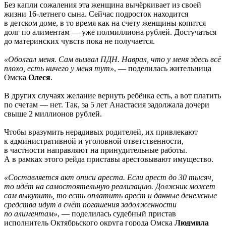
Без капли сожаления эта женщина вычёркивает из своей
жизни 16-летнего сына. Сейчас подросток находится
в детском доме, в то время как на счету женщины копится
долг по алиментам — уже полмиллиона рублей. Достучаться
до материнских чувств пока не получается.
«Оболгал меня. Сам вызвал ПДН. Наврал, что у меня здесь всё
плохо, есть ничего у меня тут»
, — поделилась жительница
Омска
Олеся
.
В других случаях желание вернуть ребёнка есть, а вот платить
по счетам — нет. Так, за 5 лет Анастасия задолжала дочери
свыше 2 миллионов рублей.
Чтобы вразумить нерадивых родителей, их привлекают
к административной и уголовной ответственности,
в частности направляют на принудительные работы.
А в рамках этого рейда приставы арестовывают имущество.
«Составляется акт описи ареста. Если арест до 30 тысяч,
то идёт на самостоятельную реализацию. Должник может
сам выкупить, то есть оплатить арест и данные денежные
средства идут в счёт погашения задолженности
по алиментам»
, — поделилась судебный пристав
исполнитель Октябрьского округа города Омска
Людмила