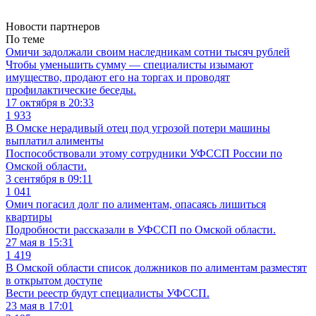
Новости партнеров
По теме
Омичи задолжали своим наследникам сотни тысяч рублей
Чтобы уменьшить сумму — специалисты изымают
имущество, продают его на торгах и проводят
профилактические беседы.
17 октября в 20:33
1 933
В Омске нерадивый отец под угрозой потери машины
выплатил алименты
Поспособствовали этому сотрудники УФССП России по
Омской области.
3 сентября в 09:11
1 041
Омич погасил долг по алиментам, опасаясь лишиться
квартиры
Подробности рассказали в УФССП по Омской области.
27 мая в 15:31
1 419
В Омской области список должников по алиментам разместят
в открытом доступе
Вести реестр будут специалисты УФССП.
23 мая в 17:01