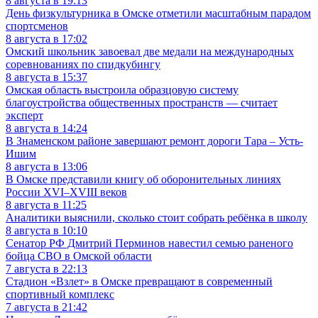
8 августа в 19:13
День физкультурника в Омске отметили масштабным парадом
спортсменов
8 августа в 17:02
Омский школьник завоевал две медали на международных
соревнованиях по спидкубингу
8 августа в 15:37
Омская область выстроила образцовую систему
благоустройства общественных пространств — считает
эксперт
8 августа в 14:24
В Знаменском районе завершают ремонт дороги Тара – Усть-
Ишим
8 августа в 13:06
В Омске представили книгу об оборонительных линиях
России XVI–XVIII веков
8 августа в 11:25
Аналитики выяснили, сколько стоит собрать ребёнка в школу
8 августа в 10:10
Сенатор РФ Дмитрий Перминов навестил семью раненого
бойца СВО в Омской области
7 августа в 22:13
Стадион «Взлет» в Омске превращают в современный
спортивный комплекс
7 августа в 21:42