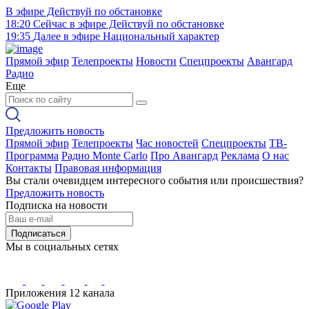
В эфире
Действуй по обстановке
18:20
Сейчас в эфире
Действуй по обстановке
19:35
Далее в эфире
Национальный характер
Прямой эфир
Телепроекты
Новости
Спецпроекты
Авангард
Радио
Еще
Предложить новость
Прямой эфир
Телепроекты
Час новостей
Спецпроекты
ТВ-
Программа
Радио Monte Carlo
Про Авангард
Реклама
О нас
Контакты
Правовая информация
Вы стали очевидцем интересного события или происшествия?
Предложить новость
Подписка на новости
Подписаться
Мы в социальных сетях
Приложения 12 канала