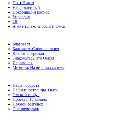
Поэт Никто
Несломленный
Покоривший космос
Управдом
7Я
А мне только спросить. Омск
Благовест
Благовест. Слово пастыря
Диалог с героями
Знакомьтесь, это Омск!
Иеромонах
Мимино. На виражах разума
Наша гордость
Наши иностранцы. Омск
Омский глобус
Проекты 12 канала
Прямой разговор
Спецрепортаж