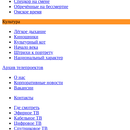
Спецкор на смене
Обречённые на бессмертие
Омское время
Культура
Лёгкое дыхание
Киношники
Культурный кот
Начало века
Штрихи к портрету
Национальный характер
Архив телепроектов
О нас
Корпоративные новости
Вакансии
Контакты
Где смотреть
Эфирное ТВ
Кабельное ТВ
Цифровое ТВ
Спутниковое ТВ