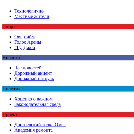
Технологично
Местные жители
Спорт
Овертайм
Голос Арены
#ГудДжоб
Новости
Час новостей
Дорожный акцент
Дорожный патруль
Политика
Хоценко о важном
Законодательная среда
Проекты
Достоевский точка Омск
Академия ремонта