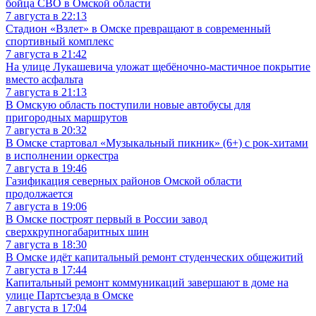
бойца СВО в Омской области
7 августа в 22:13
Стадион «Взлет» в Омске превращают в современный
спортивный комплекс
7 августа в 21:42
На улице Лукашевича уложат щебёночно-мастичное покрытие
вместо асфальта
7 августа в 21:13
В Омскую область поступили новые автобусы для
пригородных маршрутов
7 августа в 20:32
В Омске стартовал «Музыкальный пикник» (6+) с рок-хитами
в исполнении оркестра
7 августа в 19:46
Газификация северных районов Омской области
продолжается
7 августа в 19:06
В Омске построят первый в России завод
сверхкрупногабаритных шин
7 августа в 18:30
В Омске идёт капитальный ремонт студенческих общежитий
7 августа в 17:44
Капитальный ремонт коммуникаций завершают в доме на
улице Партсъезда в Омске
7 августа в 17:04