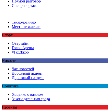
Прямой разговор
Спецрепортаж
Технологично
Местные жители
Спорт
Овертайм
Голос Арены
#ГудДжоб
Новости
Час новостей
Дорожный акцент
Дорожный патруль
Политика
Хоценко о важном
Законодательная среда
Проекты