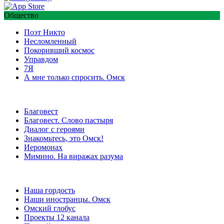
Общество
Поэт Никто
Несломленный
Покоривший космос
Управдом
7Я
А мне только спросить. Омск
Благовест
Благовест. Слово пастыря
Диалог с героями
Знакомьтесь, это Омск!
Иеромонах
Мимино. На виражах разума
Наша гордость
Наши иностранцы. Омск
Омский глобус
Проекты 12 канала