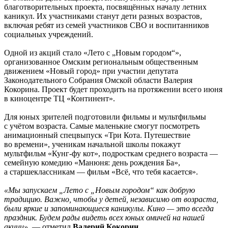
благотворительных проекта, посвящённых началу летних
каникул. Их участниками станут дети разных возрастов,
включая ребят из семей участников СВО и воспитанников
социальных учреждений.
Одной из акций стало «Лето с „Новым городом“»,
организованное Омским региональным общественным
движением «Новый город» при участии депутата
Законодательного Собрания Омской области Валерия
Кокорина. Проект будет проходить на протяжении всего июня
в киноцентре ТЦ «Континент».
Для юных зрителей подготовили фильмы и мультфильмы
с учётом возраста. Самые маленькие смогут посмотреть
анимационный спецвыпуск «Три Кота. Путешествие
во времени», ученикам начальной школы покажут
мультфильм «Кунг-фу кот», подросткам среднего возраста —
семейную комедию «Манюня: день рождения Ба»,
а старшеклассникам — фильм «Всё, что тебя касается».
«Мы запускаем „Лето с „Новым городом“ как добрую
традицию. Важно, чтобы у детей, независимо от возраста,
были яркие и запоминающиеся каникулы. Кино — это всегда
праздник. Будем рады видеть всех юных омичей на нашей
акции»,
— отметил
Валерий Кокорин
.