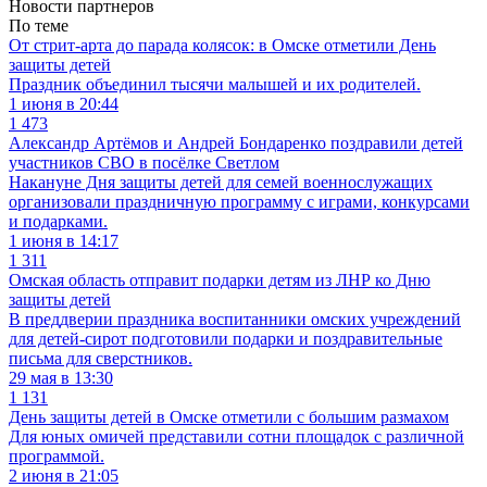
Новости партнеров
По теме
От стрит-арта до парада колясок: в Омске отметили День
защиты детей
Праздник объединил тысячи малышей и их родителей.
1 июня в 20:44
1 473
Александр Артёмов и Андрей Бондаренко поздравили детей
участников СВО в посёлке Светлом
Накануне Дня защиты детей для семей военнослужащих
организовали праздничную программу с играми, конкурсами
и подарками.
1 июня в 14:17
1 311
Омская область отправит подарки детям из ЛНР ко Дню
защиты детей
В преддверии праздника воспитанники омских учреждений
для детей-сирот подготовили подарки и поздравительные
письма для сверстников.
29 мая в 13:30
1 131
День защиты детей в Омске отметили с большим размахом
Для юных омичей представили сотни площадок с различной
программой.
2 июня в 21:05