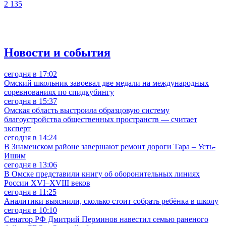
2 135
Новости и события
сегодня в 17:02
Омский школьник завоевал две медали на международных
соревнованиях по спидкубингу
сегодня в 15:37
Омская область выстроила образцовую систему
благоустройства общественных пространств — считает
эксперт
сегодня в 14:24
В Знаменском районе завершают ремонт дороги Тара – Усть-
Ишим
сегодня в 13:06
В Омске представили книгу об оборонительных линиях
России XVI–XVIII веков
сегодня в 11:25
Аналитики выяснили, сколько стоит собрать ребёнка в школу
сегодня в 10:10
Сенатор РФ Дмитрий Перминов навестил семью раненого