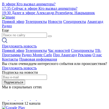
В эфире
Кто вызвал аниматора?
17:35
Сейчас в эфире
Кто вызвал аниматора?
19:30
Далее в эфире
Александр Розенбаум. Накрышник
Прямой эфир
Телепроекты
Новости
Спецпроекты
Авангард
Радио
Еще
Предложить новость
Прямой эфир
Телепроекты
Час новостей
Спецпроекты
ТВ-
Программа
Радио Monte Carlo
Про Авангард
Реклама
О нас
Контакты
Правовая информация
Вы стали очевидцем интересного события или происшествия?
Предложить новость
Подписка на новости
Подписаться
Мы в социальных сетях
Приложения 12 канала