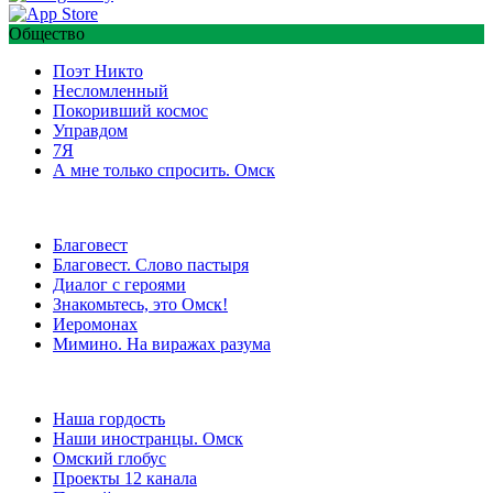
Общество
Поэт Никто
Несломленный
Покоривший космос
Управдом
7Я
А мне только спросить. Омск
Благовест
Благовест. Слово пастыря
Диалог с героями
Знакомьтесь, это Омск!
Иеромонах
Мимино. На виражах разума
Наша гордость
Наши иностранцы. Омск
Омский глобус
Проекты 12 канала