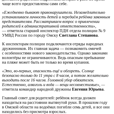
чаще всего предоставлены сами себе.
«Ежедневно бывают правонарушители. Незамедлительно
устанавливаем личность детей и передаём ребёнка законным
представителям. Рассматриваем вопрос о привлечении
родителей к административной ответственности»,
— отметила старший инспектор ПДН отдела полиции № 9
УМВД России по городу Омску
С
ветлана Степанова
.
К инспекторам полиции подключаются отряды народных
дружинников. Их главная задача — познакомить омичей
с особенностями нового законодательства. Однако законами
волонтёры не ограничиваются. Ведь опасным пребывание
на пляже может быть не только во время купания.
«Это, во-первых, опасность ещё и обгореть. Солнце
безопасно только до 11 утра с 8 часов, а потом желательно
выходить после 16 часов. Головной убор обязателен.
Естественно, алкоголь и вода — вещи несовместимые», —
отметила командир народной дружины
Евгения Юрьева
.
Главный совет для родителей: ребёнок всегда должен
находиться на расстоянии вытянутой руки. В прошлом году
в Омской области на водоёмах погибли семь детей, и все они
находились без присмотра взрослых.