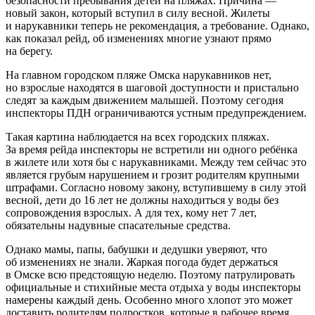
безопасности пребывания детей на пляжах. Причина —
новый закон, который вступил в силу весной. Жилеты
и нарукавники теперь не рекомендация, а требование. Однако,
как показал рейд, об изменениях многие узнают прямо
на берегу.
На главном городском пляже Омска нарукавников нет,
но взрослые находятся в шаговой доступности и пристально
следят за каждым движением малышей. Поэтому сегодня
инспекторы ПДН ограничиваются устным предупреждением.
Такая картина наблюдается на всех городских пляжах.
За время рейда инспекторы не встретили ни одного ребёнка
в жилете или хотя бы с нарукавниками. Между тем сейчас это
является грубым нарушением и грозит родителям крупными
штрафами. Согласно новому закону, вступившему в силу этой
весной, дети до 16 лет не должны находиться у воды без
сопровождения взрослых. А для тех, кому нет 7 лет,
обязательны надувные спасательные средства.
Однако мамы, папы, бабушки и дедушки уверяют, что
об изменениях не знали. Жаркая погода будет держаться
в Омске всю предстоящую неделю. Поэтому патрулировать
официальные и стихийные места отдыха у воды инспекторы
намерены каждый день. Особенно много хлопот это может
доставить родителям подростков, которые в рабочее время