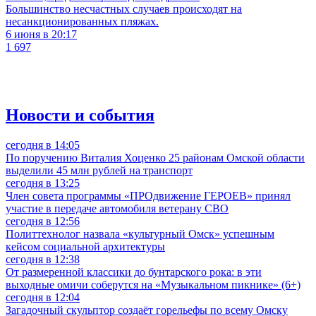
Большинство несчастных случаев происходят на
несанкционированных пляжах.
6 июня в 20:17
1 697
Новости и события
сегодня в 14:05
По поручению Виталия Хоценко 25 районам Омской области
выделили 45 млн рублей на транспорт
сегодня в 13:25
Член совета программы «ПРОдвижение ГЕРОЕВ» принял
участие в передаче автомобиля ветерану СВО
сегодня в 12:56
Политтехнолог назвала «культурный Омск» успешным
кейсом социальной архитектуры
сегодня в 12:38
От размеренной классики до бунтарского рока: в эти
выходные омичи соберутся на «Музыкальном пикнике» (6+)
сегодня в 12:04
Загадочный скульптор создаёт горельефы по всему Омску