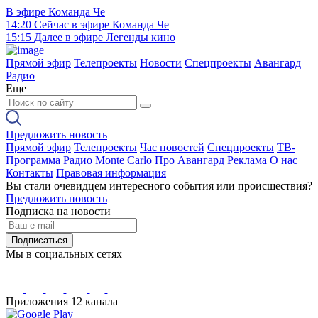
В эфире
Команда Че
14:20
Сейчас в эфире
Команда Че
15:15
Далее в эфире
Легенды кино
Прямой эфир
Телепроекты
Новости
Спецпроекты
Авангард
Радио
Еще
Предложить новость
Прямой эфир
Телепроекты
Час новостей
Спецпроекты
ТВ-
Программа
Радио Monte Carlo
Про Авангард
Реклама
О нас
Контакты
Правовая информация
Вы стали очевидцем интересного события или происшествия?
Предложить новость
Подписка на новости
Подписаться
Мы в социальных сетях
Приложения 12 канала