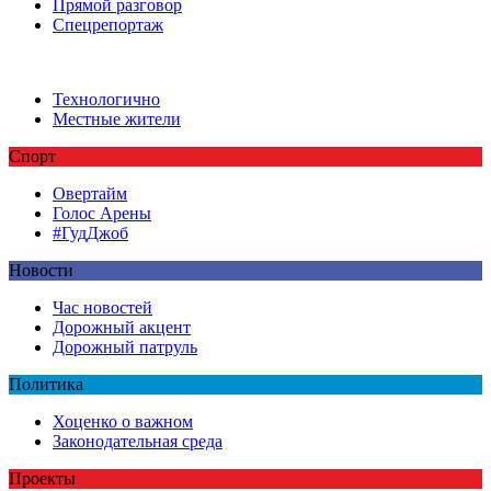
Прямой разговор
Спецрепортаж
Технологично
Местные жители
Спорт
Овертайм
Голос Арены
#ГудДжоб
Новости
Час новостей
Дорожный акцент
Дорожный патруль
Политика
Хоценко о важном
Законодательная среда
Проекты