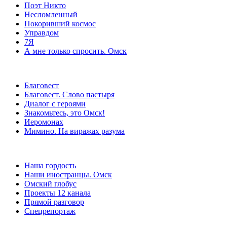
Поэт Никто
Несломленный
Покоривший космос
Управдом
7Я
А мне только спросить. Омск
Благовест
Благовест. Слово пастыря
Диалог с героями
Знакомьтесь, это Омск!
Иеромонах
Мимино. На виражах разума
Наша гордость
Наши иностранцы. Омск
Омский глобус
Проекты 12 канала
Прямой разговор
Спецрепортаж