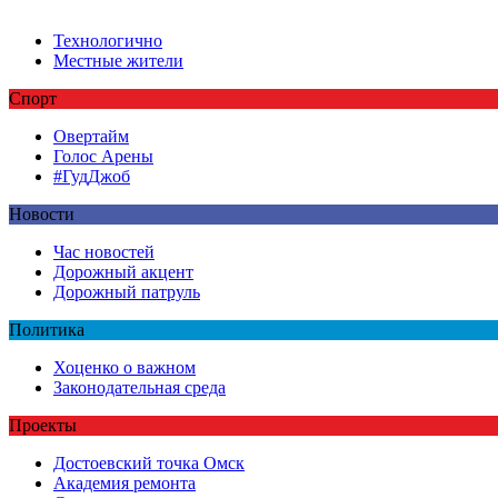
Технологично
Местные жители
Спорт
Овертайм
Голос Арены
#ГудДжоб
Новости
Час новостей
Дорожный акцент
Дорожный патруль
Политика
Хоценко о важном
Законодательная среда
Проекты
Достоевский точка Омск
Академия ремонта