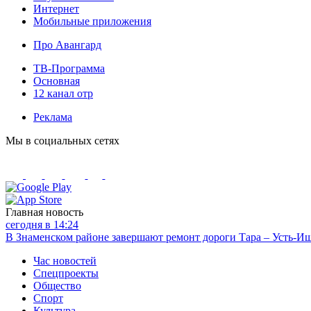
Интернет
Мобильные приложения
Про Авангард
ТВ-Программа
Основная
12 канал отр
Реклама
Мы в социальных сетях
Главная новость
сегодня в 14:24
В Знаменском районе завершают ремонт дороги Тара – Усть-И
Час новостей
Спецпроекты
Общество
Спорт
Культура