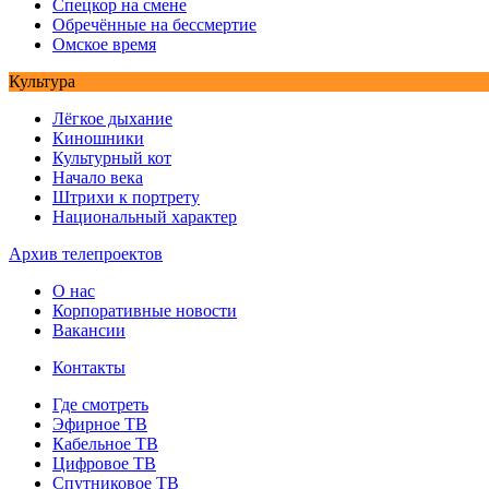
Спецкор на смене
Обречённые на бессмертие
Омское время
Культура
Лёгкое дыхание
Киношники
Культурный кот
Начало века
Штрихи к портрету
Национальный характер
Архив телепроектов
О нас
Корпоративные новости
Вакансии
Контакты
Где смотреть
Эфирное ТВ
Кабельное ТВ
Цифровое ТВ
Спутниковое ТВ