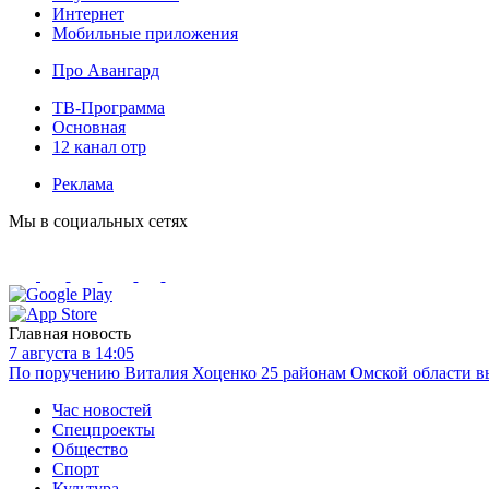
Интернет
Мобильные приложения
Про Авангард
ТВ-Программа
Основная
12 канал отр
Реклама
Мы в социальных сетях
Главная новость
7 августа в 14:05
По поручению Виталия Хоценко 25 районам Омской области вы
Час новостей
Спецпроекты
Общество
Спорт
Культура