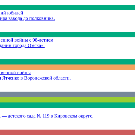
ний юбилей
ра взвода до полковника.
венной войны с 98-летием
данин города Омска».
ственной войны
 Ятченко в Воронежской области.
 — детского сада № 119 в Кировском округе.