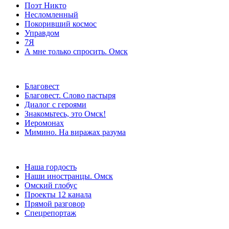
Поэт Никто
Несломленный
Покоривший космос
Управдом
7Я
А мне только спросить. Омск
Благовест
Благовест. Слово пастыря
Диалог с героями
Знакомьтесь, это Омск!
Иеромонах
Мимино. На виражах разума
Наша гордость
Наши иностранцы. Омск
Омский глобус
Проекты 12 канала
Прямой разговор
Спецрепортаж