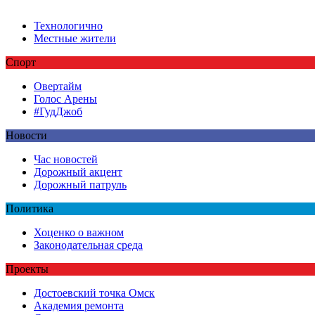
Технологично
Местные жители
Спорт
Овертайм
Голос Арены
#ГудДжоб
Новости
Час новостей
Дорожный акцент
Дорожный патруль
Политика
Хоценко о важном
Законодательная среда
Проекты
Достоевский точка Омск
Академия ремонта