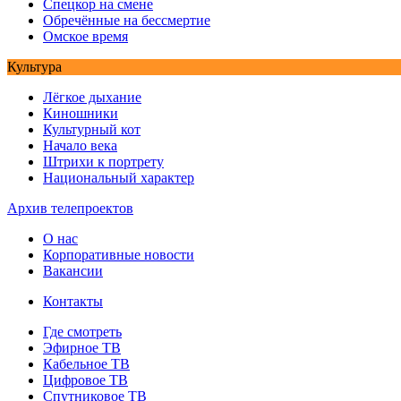
Спецкор на смене
Обречённые на бессмертие
Омское время
Культура
Лёгкое дыхание
Киношники
Культурный кот
Начало века
Штрихи к портрету
Национальный характер
Архив телепроектов
О нас
Корпоративные новости
Вакансии
Контакты
Где смотреть
Эфирное ТВ
Кабельное ТВ
Цифровое ТВ
Спутниковое ТВ