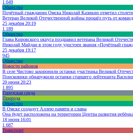
1 049
Общество
Почётный гражданин Омска Николай Казикин отметил столет
Ветеран Великой Отечественной войны прошёл путь от команди
25 декабря 20:19
1 189
Общество
Глава Кировского округа поздравил ветерана Великой Отечест
Николай Майдан в этом году удостоен звания «Почётный граж
25 декабря 19:17
945
Общество
Новости районов
В селе Чистово захоронили останки участника Великой Отече
Поисковики обнаружили останки старшего лейтенанта Василия
20 июня 20:23
1 895
Городская среда
Природа
Общество
В Омске создадут Аллею памяти и славы
Она будет расположена на территории Центра развития ребёнка
18 июня 16:01
1 687
Транспорт