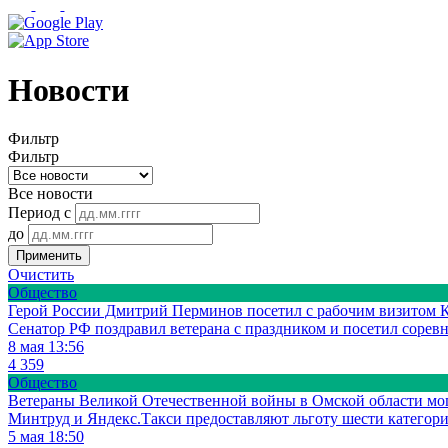
Новости
Фильтр
Фильтр
Все новости
Период с
до
Применить
Очистить
Общество
Герой России Дмитрий Перминов посетил с рабочим визитом 
Сенатор РФ поздравил ветерана с праздником и посетил соревн
8 мая 13:56
4 359
Общество
Ветераны Великой Отечественной войны в Омской области могу
Минтруд и Яндекс.Такси предоставляют льготу шести категори
5 мая 18:50