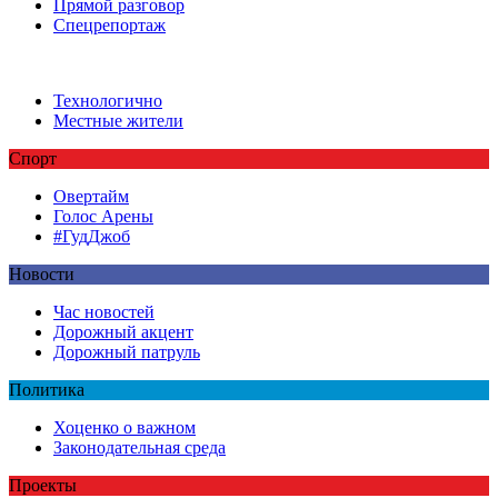
Прямой разговор
Спецрепортаж
Технологично
Местные жители
Спорт
Овертайм
Голос Арены
#ГудДжоб
Новости
Час новостей
Дорожный акцент
Дорожный патруль
Политика
Хоценко о важном
Законодательная среда
Проекты