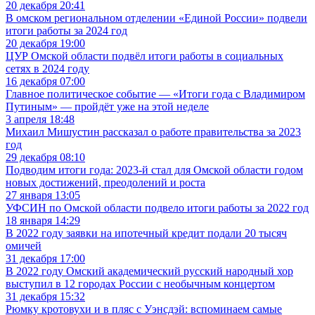
20 декабря 20:41
В омском региональном отделении «Единой России» подвели
итоги работы за 2024 год
20 декабря 19:00
ЦУР Омской области подвёл итоги работы в социальных
сетях в 2024 году
16 декабря 07:00
Главное политическое событие — «Итоги года с Владимиром
Путиным» — пройдёт уже на этой неделе
3 апреля 18:48
Михаил Мишустин рассказал о работе правительства за 2023
год
29 декабря 08:10
Подводим итоги года: 2023-й стал для Омской области годом
новых достижений, преодолений и роста
27 января 13:05
УФСИН по Омской области подвело итоги работы за 2022 год
18 января 14:29
В 2022 году заявки на ипотечный кредит подали 20 тысяч
омичей
31 декабря 17:00
В 2022 году Омский академический русский народный хор
выступил в 12 городах России с необычным концертом
31 декабря 15:32
Рюмку кротовухи и в пляс с Уэнсдэй: вспоминаем самые