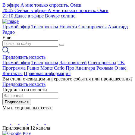
В эфире
А мне только спросить. Омск
20:45
Сейчас в эфире
А мне только спросить. Омск
21:10
Далее в эфире
Волчье солнце
Прямой эфир
Телепроекты
Новости
Спецпроекты
Авангард
Радио
Еще
Предложить новость
Прямой эфир
Телепроекты
Час новостей
Спецпроекты
ТВ-
Программа
Радио Monte Carlo
Про Авангард
Реклама
О нас
Контакты
Правовая информация
Вы стали очевидцем интересного события или происшествия?
Предложить новость
Подписка на новости
Подписаться
Мы в социальных сетях
Приложения 12 канала