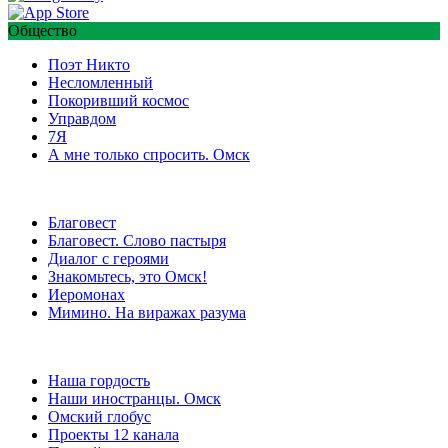
Общество
Поэт Никто
Несломленный
Покоривший космос
Управдом
7Я
А мне только спросить. Омск
Благовест
Благовест. Слово пастыря
Диалог с героями
Знакомьтесь, это Омск!
Иеромонах
Мимино. На виражах разума
Наша гордость
Наши иностранцы. Омск
Омский глобус
Проекты 12 канала