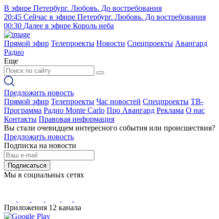
В эфире
Петербург. Любовь. До востребования
20:45
Сейчас в эфире
Петербург. Любовь. До востребования
00:30
Далее в эфире
Король неба
Прямой эфир
Телепроекты
Новости
Спецпроекты
Авангард
Радио
Еще
Предложить новость
Прямой эфир
Телепроекты
Час новостей
Спецпроекты
ТВ-
Программа
Радио Monte Carlo
Про Авангард
Реклама
О нас
Контакты
Правовая информация
Вы стали очевидцем интересного события или происшествия?
Предложить новость
Подписка на новости
Подписаться
Мы в социальных сетях
Приложения 12 канала