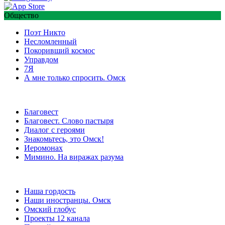
Общество
Поэт Никто
Несломленный
Покоривший космос
Управдом
7Я
А мне только спросить. Омск
Благовест
Благовест. Слово пастыря
Диалог с героями
Знакомьтесь, это Омск!
Иеромонах
Мимино. На виражах разума
Наша гордость
Наши иностранцы. Омск
Омский глобус
Проекты 12 канала