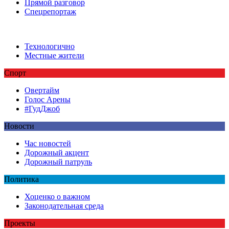
Прямой разговор
Спецрепортаж
Технологично
Местные жители
Спорт
Овертайм
Голос Арены
#ГудДжоб
Новости
Час новостей
Дорожный акцент
Дорожный патруль
Политика
Хоценко о важном
Законодательная среда
Проекты