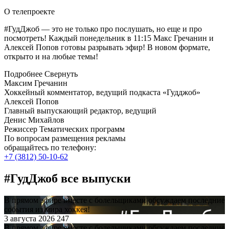
О телепроекте
#ГудДжоб — это не только про послушать, но еще и про
посмотреть! Каждый понедельник в 11:15 Макс Гречанин и
Алексей Попов готовы разрывать эфир! В новом формате,
открыто и на любые темы!
Подробнее
Свернуть
Максим Гречанин
Хоккейный комментатор, ведущий подкаста «Гудджоб»
Алексей Попов
Главный выпускающий редактор, ведущий
Денис Михайлов
Режиссер Тематических программ
По вопросам размещения рекламы
обращайтесь по телефону:
+7 (3812) 50-10-62
#ГудДжоб все выпуски
В прямом эфире вместе с болельщиками обсуждаем последние
события из мира хоккея!
3 августа 2026
247
В прямом эфире вместе с болельщиками обсуждаем последние