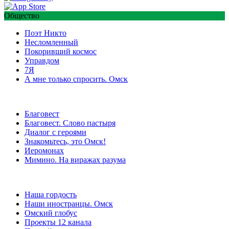
Общество
Поэт Никто
Несломленный
Покоривший космос
Управдом
7Я
А мне только спросить. Омск
Благовест
Благовест. Слово пастыря
Диалог с героями
Знакомьтесь, это Омск!
Иеромонах
Мимино. На виражах разума
Наша гордость
Наши иностранцы. Омск
Омский глобус
Проекты 12 канала