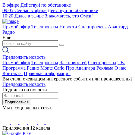
В эфире
Действуй по обстановке
09:05
Сейчас в эфире
Действуй по обстановке
10:20
Далее в эфире
Знакомьтесь, это Омск!
Прямой эфир
Телепроекты
Новости
Спецпроекты
Авангард
Радио
Еще
Предложить новость
Прямой эфир
Телепроекты
Час новостей
Спецпроекты
ТВ-
Программа
Радио Monte Carlo
Про Авангард
Реклама
О нас
Контакты
Правовая информация
Вы стали очевидцем интересного события или происшествия?
Предложить новость
Подписка на новости
Подписаться
Мы в социальных сетях
Приложения 12 канала