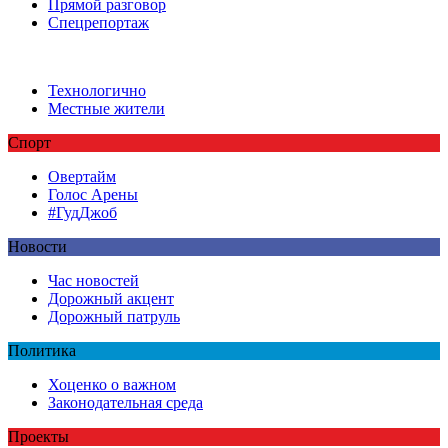
Прямой разговор
Спецрепортаж
Технологично
Местные жители
Спорт
Овертайм
Голос Арены
#ГудДжоб
Новости
Час новостей
Дорожный акцент
Дорожный патруль
Политика
Хоценко о важном
Законодательная среда
Проекты