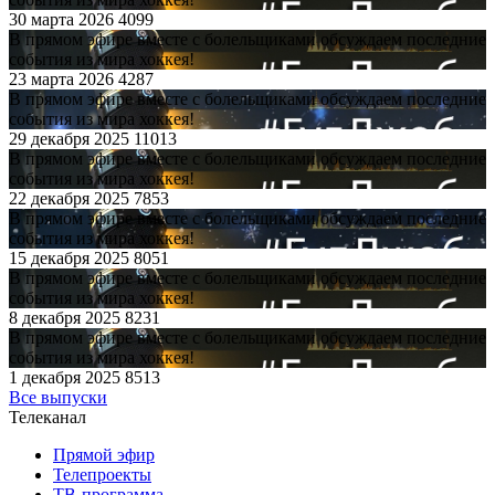
30 марта 2026
4099
В прямом эфире вместе с болельщиками обсуждаем последние
события из мира хоккея!
23 марта 2026
4287
В прямом эфире вместе с болельщиками обсуждаем последние
события из мира хоккея!
29 декабря 2025
11013
В прямом эфире вместе с болельщиками обсуждаем последние
события из мира хоккея!
22 декабря 2025
7853
В прямом эфире вместе с болельщиками обсуждаем последние
события из мира хоккея!
15 декабря 2025
8051
В прямом эфире вместе с болельщиками обсуждаем последние
события из мира хоккея!
8 декабря 2025
8231
В прямом эфире вместе с болельщиками обсуждаем последние
события из мира хоккея!
1 декабря 2025
8513
Все выпуски
Телеканал
Прямой эфир
Телепроекты
ТВ-программа