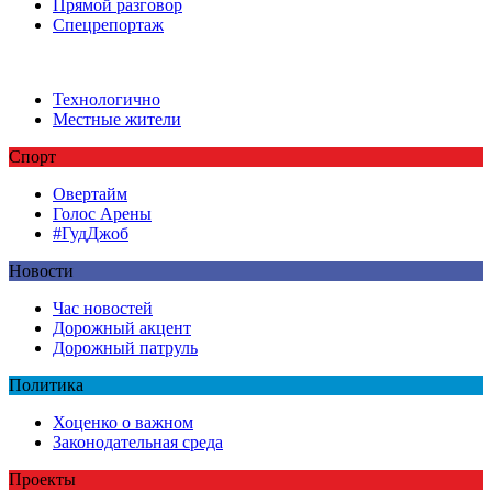
Прямой разговор
Спецрепортаж
Технологично
Местные жители
Спорт
Овертайм
Голос Арены
#ГудДжоб
Новости
Час новостей
Дорожный акцент
Дорожный патруль
Политика
Хоценко о важном
Законодательная среда
Проекты