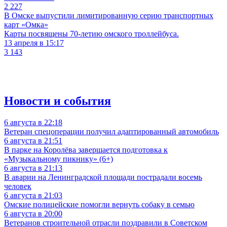
2 227
В Омске выпустили лимитированную серию транспортных
карт «Омка»
Карты посвящены 70-летию омского троллейбуса.
13 апреля в 15:17
3 143
Новости и события
6 августа в 22:18
Ветеран спецоперации получил адаптированный автомобиль
6 августа в 21:51
В парке на Королёва завершается подготовка к
«Музыкальному пикнику» (6+)
6 августа в 21:13
В аварии на Ленинградской площади пострадали восемь
человек
6 августа в 21:03
Омские полицейские помогли вернуть собаку в семью
6 августа в 20:00
Ветеранов строительной отрасли поздравили в Советском