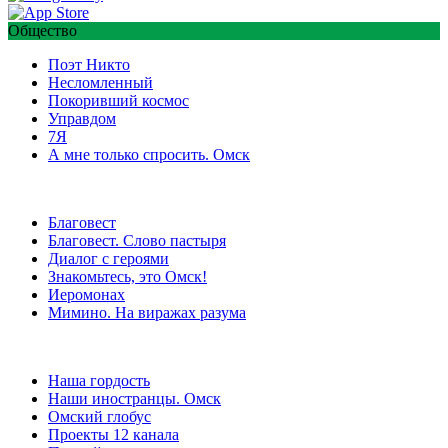
Общество
Поэт Никто
Несломленный
Покоривший космос
Управдом
7Я
А мне только спросить. Омск
Благовест
Благовест. Слово пастыря
Диалог с героями
Знакомьтесь, это Омск!
Иеромонах
Мимино. На виражах разума
Наша гордость
Наши иностранцы. Омск
Омский глобус
Проекты 12 канала