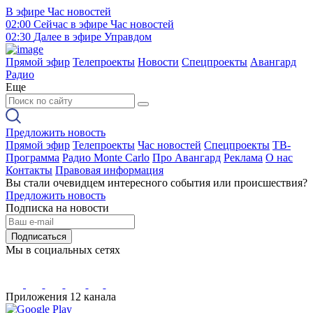
В эфире
Час новостей
02:00
Сейчас в эфире
Час новостей
02:30
Далее в эфире
Управдом
Прямой эфир
Телепроекты
Новости
Спецпроекты
Авангард
Радио
Еще
Предложить новость
Прямой эфир
Телепроекты
Час новостей
Спецпроекты
ТВ-
Программа
Радио Monte Carlo
Про Авангард
Реклама
О нас
Контакты
Правовая информация
Вы стали очевидцем интересного события или происшествия?
Предложить новость
Подписка на новости
Подписаться
Мы в социальных сетях
Приложения 12 канала