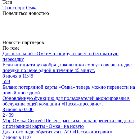
Теги
Транспорт
Омка
Поделиться новостью
Новости партнеров
По теме
Для школьной «Омки» планируют ввести бесплатную
пересадку
Если инициативу одобрят, школьники смогут совершать две
поездки по цене одной в течение 45 минут.
8 июля в 11:45
559
Баланс потерянной карты «Омка» теперь можно перенести на
новый проездной
Обновлённую функцию для пользователей анонсировали в
обслуживающей компании «Пассажирсервис».
8 июля в 07:06
2 409
Мэр Омска Сергей Шелест рассказал, как перенести средства
с потерянной карты «Омка» на новую
Для этого надо обратиться в АО «Пассажирсервис».
7 июля в 11:01