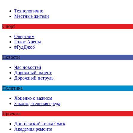
Технологично
Местные жители
Спорт
Овертайм
Голос Арены
#ГудДжоб
Новости
Час новостей
Дорожный акцент
Дорожный патруль
Политика
Хоценко о важном
Законодательная среда
Проекты
Достоевский точка Омск
Академия ремонта