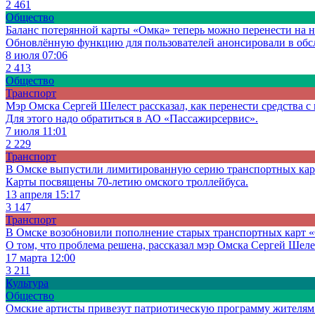
2 461
Общество
Баланс потерянной карты «Омка» теперь можно перенести на 
Обновлённую функцию для пользователей анонсировали в об
8 июля 07:06
2 413
Общество
Транспорт
Мэр Омска Сергей Шелест рассказал, как перенести средства 
Для этого надо обратиться в АО «Пассажирсервис».
7 июля 11:01
2 229
Транспорт
В Омске выпустили лимитированную серию транспортных кар
Карты посвящены 70-летию омского троллейбуса.
13 апреля 15:17
3 147
Транспорт
В Омске возобновили пополнение старых транспортных карт 
О том, что проблема решена, рассказал мэр Омска Сергей Шеле
17 марта 12:00
3 211
Культура
Общество
Омские артисты привезут патриотическую программу жителя