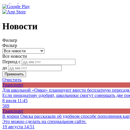
Новости
Фильтр
Фильтр
Все новости
Период с
до
Применить
Очистить
Транспорт
Для школьной «Омки» планируют ввести бесплатную пересадк
Если инициативу одобрят, школьники смогут совершать две пое
8 июля 11:45
569
Транспорт
В мэрии Омска рассказали об удобном способе пополнения ка
Это можно сделать на специальном сайте.
19 августа 14:51