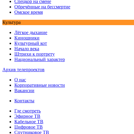
Спецкор на смене
Обречённые на бессмертие
Омское время
Культура
Лёгкое дыхание
Киношники
Культурный кот
Начало века
Штрихи к портрету
Национальный характер
Архив телепроектов
О нас
Корпоративные новости
Вакансии
Контакты
Где смотреть
Эфирное ТВ
Кабельное ТВ
Цифровое ТВ
Спутниковое ТВ