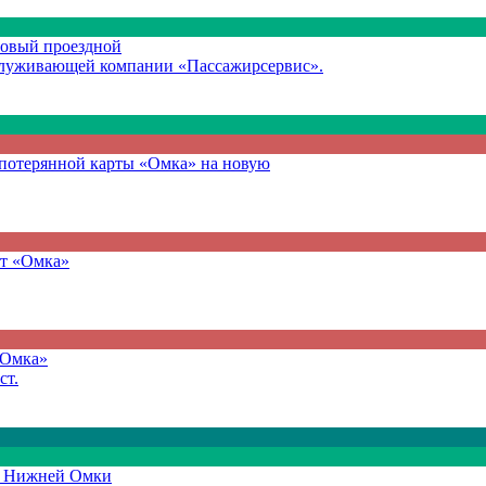
новый проездной
служивающей компании «Пассажирсервис».
с потерянной карты «Омка» на новую
т «Омка»
«Омка»
ст.
м Нижней Омки