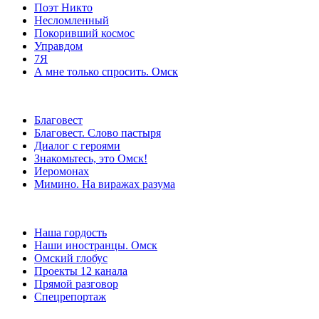
Поэт Никто
Несломленный
Покоривший космос
Управдом
7Я
А мне только спросить. Омск
Благовест
Благовест. Слово пастыря
Диалог с героями
Знакомьтесь, это Омск!
Иеромонах
Мимино. На виражах разума
Наша гордость
Наши иностранцы. Омск
Омский глобус
Проекты 12 канала
Прямой разговор
Спецрепортаж