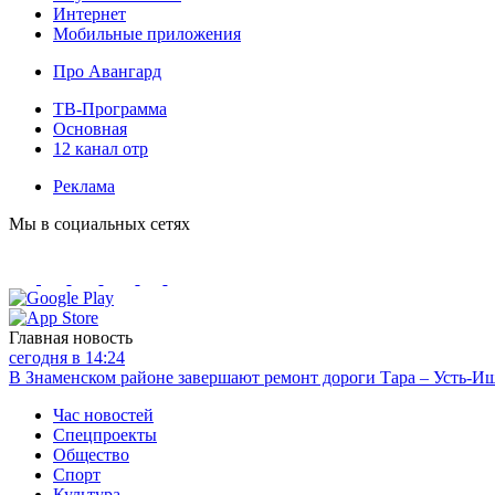
Интернет
Мобильные приложения
Про Авангард
ТВ-Программа
Основная
12 канал отр
Реклама
Мы в социальных сетях
Главная новость
сегодня в 14:24
В Знаменском районе завершают ремонт дороги Тара – Усть-И
Час новостей
Спецпроекты
Общество
Спорт
Культура