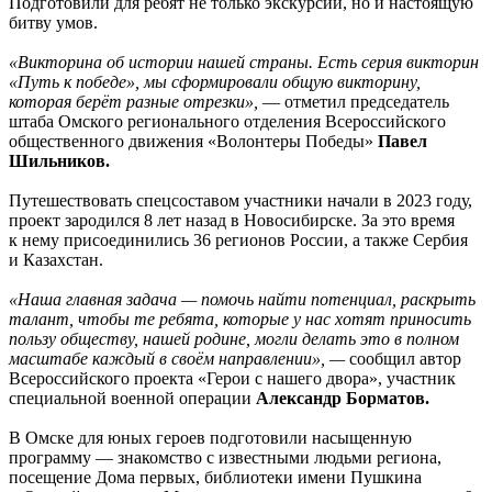
Подготовили для ребят не только экскурсии, но и настоящую
битву умов.
«Викторина об истории нашей страны. Есть серия викторин
«Путь к победе», мы сформировали общую викторину,
которая берёт разные отрезки»,
— отметил председатель
штаба Омского регионального отделения Всероссийского
общественного движения «Волонтеры Победы»
Павел
Шильников.
Путешествовать спецсоставом участники начали в 2023 году,
проект зародился 8 лет назад в Новосибирске. За это время
к нему присоединились 36 регионов России, а также Сербия
и Казахстан.
«Наша главная задача — помочь найти потенциал, раскрыть
талант, чтобы те ребята, которые у нас хотят приносить
пользу обществу, нашей родине, могли делать это в полном
масштабе каждый в своём направлении», —
сообщил автор
Всероссийского проекта «Герои с нашего двора», участник
специальной военной операции
Александр Борматов.
В Омске для юных героев подготовили насыщенную
программу — знакомство с известными людьми региона,
посещение Дома первых, библиотеки имени Пушкина