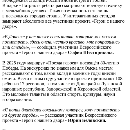
Молодёжная столица России вновь встретит гостей.
В парке «Патриот» ребята рассматривают военную технику
в мельчайших деталях. Такая возможность есть лишь
в нескольких городах страны. У интерактивных стендов
замирают абсолютно все участники проекта «Герои с нашего
двора».
«В Донецке у нас тоже есть танки, которые мы можем
посмотреть, здесь очень честно красиво, мне понравились
эти стенды»,
— сообщила участница Всероссийского
проекта «Герои с нашего двора»
София Шестярикова.
В 2025 году маршрут «Поезда героев» посвящён 80-летию
Победы. На экскурсиях по знаковым для Омска местам
рассказывают о том, какой вклад в военные годы внесли
омичи. Всего в этом году участие в проекте принимают 108
ребят из 17 регионов, в том числе из Донецкой и Луганской
народных республик, Запорожской и Херсонской областей.
Это молодые таланты в области спорта, культуры, науки
и образования.
«Я попал благодаря вокальному конкурсу, хочу посмотреть
на другие города», —
рассказал участник Всероссийского
проекта «Герои с нашего двора»
Юрий Белявский.