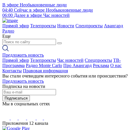
В эфире
Необыкновенные люди
04:40
Сейчас в эфире
Необыкновенные люди
06:00
Далее в эфире
Час новостей
Прямой эфир
Телепроекты
Новости
Спецпроекты
Авангард
Радио
Еще
Предложить новость
Прямой эфир
Телепроекты
Час новостей
Спецпроекты
ТВ-
Программа
Радио Monte Carlo
Про Авангард
Реклама
О нас
Контакты
Правовая информация
Вы стали очевидцем интересного события или происшествия?
Предложить новость
Подписка на новости
Подписаться
Мы в социальных сетях
Приложения 12 канала