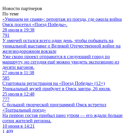
Новости партнеров
По теме
«Умираем не срамя»: репортаж из поезда, где ожила война
Омск посетил «Поезд Победы».
28 июля в 19:38
791
У омичей остался всего один день, чтобы побывать на
уникальной выставке о Великой Отечественной войне на
железнодорожном вокзале
Уже скоро проект отправится в следующий город по
маршруту, но сегодня ещё можно увидеть экспозицию из
десяти вагонов.
27 июля в 11:38
585
Стартовала регистрация на «Поезд Победы» (12+)
Уникальный музей прибудет в Омск завтра, 26 июля.
25 июля в 12:48
777
С большой творческой программой Омск встретил
«Театральный поезд»
На перрон состав прибыл рано утром — его ждали больше
сотни жителей региона.
10 июня в 14:21
1 409