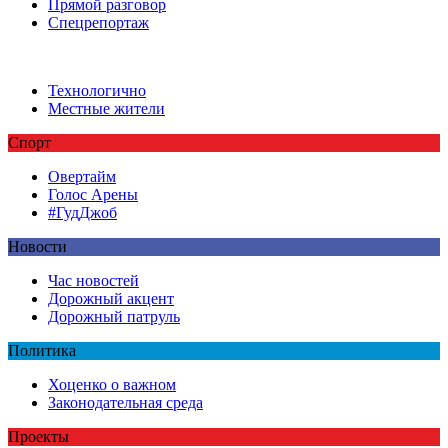
Прямой разговор
Спецрепортаж
Технологично
Местные жители
Спорт
Овертайм
Голос Арены
#ГудДжоб
Новости
Час новостей
Дорожный акцент
Дорожный патруль
Политика
Хоценко о важном
Законодательная среда
Проекты