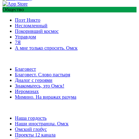
Общество
Поэт Никто
Несломленный
Покоривший космос
Управдом
7Я
А мне только спросить. Омск
Благовест
Благовест. Слово пастыря
Диалог с героями
Знакомьтесь, это Омск!
Иеромонах
Мимино. На виражах разума
Наша гордость
Наши иностранцы. Омск
Омский глобус
Проекты 12 канала