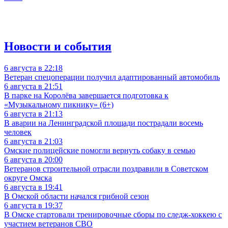
Новости и события
6 августа в 22:18
Ветеран спецоперации получил адаптированный автомобиль
6 августа в 21:51
В парке на Королёва завершается подготовка к
«Музыкальному пикнику» (6+)
6 августа в 21:13
В аварии на Ленинградской площади пострадали восемь
человек
6 августа в 21:03
Омские полицейские помогли вернуть собаку в семью
6 августа в 20:00
Ветеранов строительной отрасли поздравили в Советском
округе Омска
6 августа в 19:41
В Омской области начался грибной сезон
6 августа в 19:37
В Омске стартовали тренировочные сборы по следж-хоккею с
участием ветеранов СВО