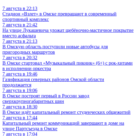
7 августа в 22:13
Стадион «Взлет» в Омске превращают в современный
спортивный комплекс
7 августа в 21:42
На улице Лукашевича уложат щебёночно-мастичное покрытие
вместо асфальта
7 августа в 21:13
В Омскую область поступили новые автобусы для
пригородных маршрутов
7 августа в 20:32
В Омске стартовал «Музыкальный пикник» (6+) с рок-хитами
в исполнении оркестра
7 августа в 19:46
Газификация северных районов Омской области
продолжается
7 августа в 19:06
В Омске построят первый в России завод
сверхкрупногабаритных шин
7 августа в 18:30
В Омске идёт капитальный ремонт студенческих общежитий
7 августа в 17:44
Капитальный ремонт коммуникаций завершают в доме на
улице Партсъезда в Омске
7 августа в 17:04