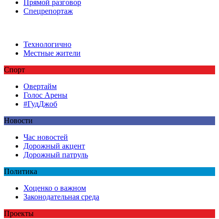
Прямой разговор
Спецрепортаж
Технологично
Местные жители
Спорт
Овертайм
Голос Арены
#ГудДжоб
Новости
Час новостей
Дорожный акцент
Дорожный патруль
Политика
Хоценко о важном
Законодательная среда
Проекты