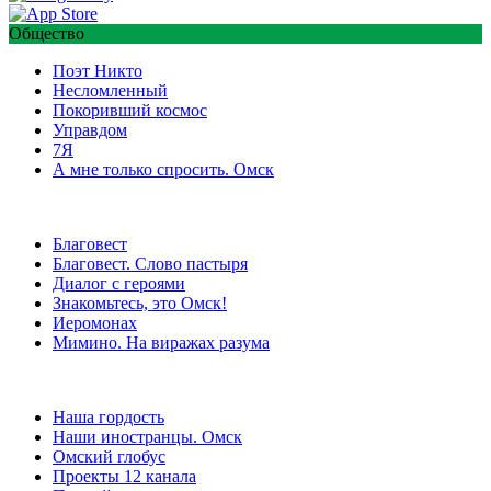
Общество
Поэт Никто
Несломленный
Покоривший космос
Управдом
7Я
А мне только спросить. Омск
Благовест
Благовест. Слово пастыря
Диалог с героями
Знакомьтесь, это Омск!
Иеромонах
Мимино. На виражах разума
Наша гордость
Наши иностранцы. Омск
Омский глобус
Проекты 12 канала