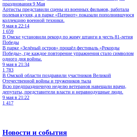
празднования 9 Мая
Артисты представили сцены из военных фильмов, работала
полевая кухня, а в парке «Патриот» показали пополнившуюся
коллекцию военной техники.
9 мая в 22:14
1 659
В Омске установили рекорд по жиму штанги в честь 81-летия
Победы
В парке «Зелёный остров» прошёл фестиваль «Рекорды
Победы», где каждое повторение упражнения стало символом
одного дня войны.
9 мая в 21:34
1 783
В Омской области поздравили участников Великой
Отечественной войны и тружеников тыла
Всю предпраздничную неделю ветеранов навещали врачи,
депутаты, представители власти и неравнодушные люди.
9 мая в 21:22
1 417
Новости и события