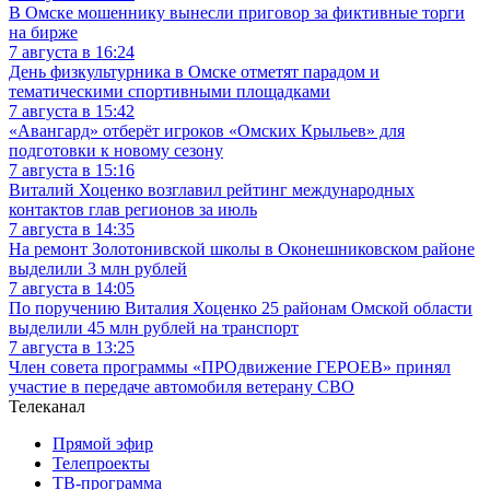
В Омске мошеннику вынесли приговор за фиктивные торги
на бирже
7 августа в 16:24
День физкультурника в Омске отметят парадом и
тематическими спортивными площадками
7 августа в 15:42
«Авангард» отберёт игроков «Омских Крыльев» для
подготовки к новому сезону
7 августа в 15:16
Виталий Хоценко возглавил рейтинг международных
контактов глав регионов за июль
7 августа в 14:35
На ремонт Золотонивской школы в Оконешниковском районе
выделили 3 млн рублей
7 августа в 14:05
По поручению Виталия Хоценко 25 районам Омской области
выделили 45 млн рублей на транспорт
7 августа в 13:25
Член совета программы «ПРОдвижение ГЕРОЕВ» принял
участие в передаче автомобиля ветерану СВО
Телеканал
Прямой эфир
Телепроекты
ТВ-программа