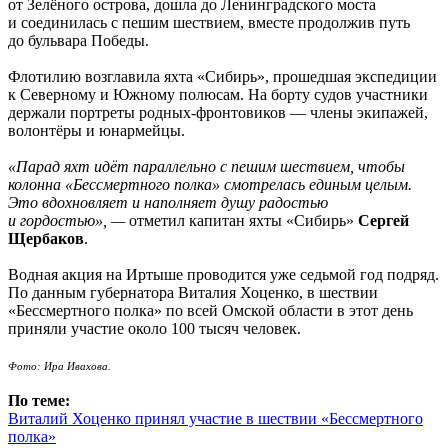
от Зелёного острова, дошла до Ленинградского моста
и соединилась с пешим шествием, вместе продолжив путь
до бульвара Победы.
Флотилию возглавила яхта «Сибирь», прошедшая экспедиции
к Северному и Южному полюсам. На борту судов участники
держали портреты родных-фронтовиков — члены экипажей,
волонтёры и юнармейцы.
«Парад яхт идёт параллельно с пешим шествием, чтобы
колонна «Бессмертного полка» смотрелась единым целым.
Это вдохновляет и наполняет душу радостью
и гордостью», —
отметил капитан яхты «Сибирь»
Сергей
Щербаков
.
Водная акция на Иртыше проводится уже седьмой год подряд.
По данным губернатора Виталия Хоценко, в шествии
«Бессмертного полка» по всей Омской области в этот день
приняли участие около 100 тысяч человек.
Фото: Ира Ивахова.
По теме:
Виталий Хоценко принял участие в шествии «Бессмертного
полка»