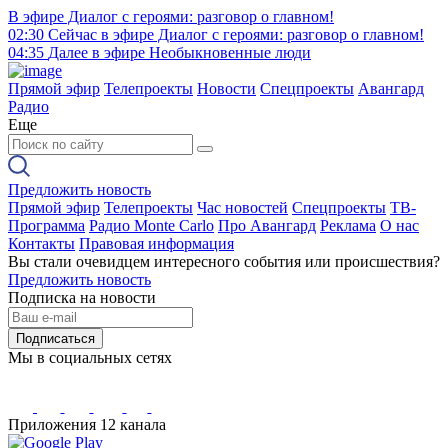
В эфире
Диалог с героями: разговор о главном!
02:30
Сейчас в эфире
Диалог с героями: разговор о главном!
04:35
Далее в эфире
Необыкновенные люди
Прямой эфир
Телепроекты
Новости
Спецпроекты
Авангард
Радио
Еще
Предложить новость
Прямой эфир
Телепроекты
Час новостей
Спецпроекты
ТВ-
Программа
Радио Monte Carlo
Про Авангард
Реклама
О нас
Контакты
Правовая информация
Вы стали очевидцем интересного события или происшествия?
Предложить новость
Подписка на новости
Подписаться
Мы в социальных сетях
Приложения 12 канала